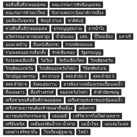
ขอคืนพื้นที่ป่าดอยสุเทพ
คณะกรรมการสิทธิมนุษยชน
คณะก่อการล้านนาใหม่
จิบกาแฟเบาๆ นั่งเมาส์การเมือง
จุดเสี่ยงในชุมชน
ชัยภูมิ ป่าแส
ชาติพันธุ์
ทวงคืนพื้นที่ป่าดอยสุเทพ
ธรรมนูญสุขภาพ
ธารน้ำใจ
นวัตกรรมอาหารคุณค่าสูง
น้ำมันแพง
บสย.
ปี๋ใหม่เมือง
มลาบรี
มองแวดบ้าน
ยื่นหนังสือกกต.
รวบปลัดจอมแฉ
รวมพลคนอยากเลือกตั้ง
รักษ์เชียงของ
รัฐธรรมนูญ
รับรองผลเลือกตั้ง
วังเวียง
วัดจีนเชียงใหม่
วิกฤติฝุ่นควัน
วิกฤติหมอกควัน
วิกฤติหมอกควันไฟป่า
วิจิตรศิลป์ มช.
วิสามัญฆาตกรรม
สภากาแฟ
สสส.สำนัก 3
สสส.สำนัก 5
สสส.สำนัก 6
สังคมสุขภาวะ
สารพิษจากเหมืองแร่ปนเปื้อนแม่น้ำ
สิ้นแสงดาว
สื่อสร้างสรรค์
หมอกควันไฟป่า
หัวคิวบัตรชมพู
เครือข่ายขอคืนพื้นที่ป่าดอยสุเทพ
เครือข่ายประชาชนปกป้องแม่น้ำ
เครือข่ายเยาวชนต้นกล้าชนเผ่าพื้นเมือง
เผด็จการ
เยาวชนนักกิจกรรมลาหู่
เล่งเน่ยยี่
เวทีวิชาการไม่ใช่ค่ายทหาร
เสรีอินทนิล
เหมืองแร่ต้นน้ำกก-น้ำสาย
แม่น้ำโขง
แม่แจ่มโมเดล
แสงดาว ศรัทธามั่น
โรงเรียนผู้สูงอายุ
ไฟป่า