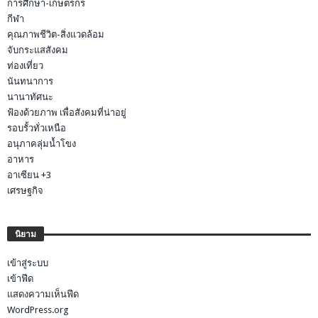
การศึกษา-เกษตรกร
กีฬา
คุณภาพชีวิต-สิ่งแวดล้อม
จับกระแสสังคม
ท่องเที่ยว
นันทนาการ
นานาทัศนะ
ฟ้องด้วยภาพ เพื่อสังคมที่น่าอยู่
รอบรั้วทั่วเหนือ
อนุภาคลุ่มน้ำโขง
อาหาร
อาเซียน +3
เศรษฐกิจ
นิยาม
เข้าสู่ระบบ
เข้าฟีด
แสดงความเห็นฟีด
WordPress.org