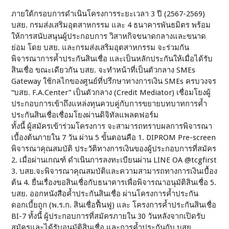
ภายใต้กรอบการดำเนินโครงการระยะเวลา 3 ปี (2567-2569)
บสย. กรมส่งเสริมอุตสาหกรรม และ 4 ธนาคารพันธมิตร พร้อม
ให้การสนับสนุนผู้ประกอบการ วิสาหกิจขนาดกลางและขนาด
ย่อม โดย บสย. และกรมส่งเสริมอุตสาหกรรม จะร่วมกัน
พิจารณาการค้ำประกันสินเชื่อ และเป็นหลักประกันให้เมื่อได้รับ
สินเชื่อ ขณะเดียวกัน บสย. จะทำหน้าที่เป็นตัวกลาง SMEs
Gateway ใช้กลไกของศูนย์ที่ปรึกษาทางการเงิน SMEs ครบวงจร
“บสย. F.A.Center” เป็นตัวกลาง (Credit Mediator) เชื่อมโยงผู้
ประกอบการเข้าถึงแหล่งทุนควบคู่กับการขยายบทบาทการค้ำ
ประกันสินเชื่อเชื่อมโยงผ่านดิจิทัลแพลตฟอร์ม
ทั้งนี้ ผู้สมัครเข้าร่วมโครงการ จะสามารถทราบผลการพิจารณา
เบื้องต้นภายใน 7 วัน ผ่าน 5 ขั้นตอนคือ 1. DIPROM Pre-screen
พิจารณาคุณสมบัติ ประวัติทางการเงินของผู้ประกอบการที่สมัคร
2. เมื่อผ่านเกณฑ์ ดำเนินการลงทะเบียนผ่าน LINE OA @tcgfirst
3. บสย.จะพิจารณาคุณสมบัติและความสามารถทางการเงินเบื้อง
ต้น 4. ยื่นเรื่องขอสินเชื่อกับธนาคารเพื่อพิจารณาอนุมัติสินเชื่อ 5.
บสย. ออกหนังสือค้ำประกันสินเชื่อ ผ่านโครงการค้ำประกัน
ดอกเบี้ยถูก (พ.ร.ก. สินเชื่อฟื้นฟู) และ โครงการค้ำประกันสินเชื่อ
BI-7 ทั้งนี้ ผู้ประกอบการที่สมัครภายใน 30 วันหลังจากเปิดรับ
สมัครและได้รับอนุมัติสินเชื่อ และการค้ำประกันกับ บสย.