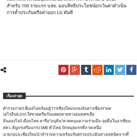
สำหรับ 100 รายแรก บสย. มอบสิทธิประโยชน์ยกเว้นค่าดำเนิน
การค้ำประกันหรือค่าออก LG ทันที
เรื่องล่าสุด
ตำรวจภาค5 ดีเอสไอพร้อมผู้ว่าฯเชียงใหม่แถลงจับสาวเชียงรายด
เฮโรอีน8.2กก.ใส่ขวดครีมกันแดดปลายทางออสเตรเลีย
มินอองไลง์ เยือนไทย หารือ”อนุทิน”คาดหนุนความร่วมมือ-จุดยืนในอาเซียน
สสว. สัญจรเสริมแกร่ง SME ทั่วไทย ปักหมุดแรกที่ภาคเหนือ
นายกอบจ.เชียงใหม่นำสำรวจความพร้อมรับตรวจประเมินทางเทคนิคจากที่