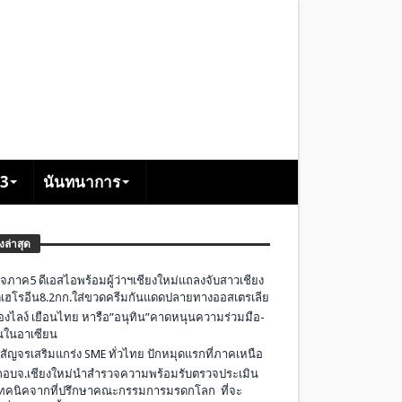
+3
นันทนาการ
องล่าสุด
จภาค5 ดีเอสไอพร้อมผู้ว่าฯเชียงใหม่แถลงจับสาวเชียง
เฮโรอีน8.2กก.ใส่ขวดครีมกันแดดปลายทางออสเตรเลีย
องไลง์ เยือนไทย หารือ”อนุทิน”คาดหนุนความร่วมมือ-
ืนในอาเซียน
 สัญจรเสริมแกร่ง SME ทั่วไทย ปักหมุดแรกที่ภาคเหนือ
อบจ.เชียงใหม่นำสำรวจความพร้อมรับตรวจประเมิน
ทคนิคจากที่ปรึกษาคณะกรรมการมรดกโลก ที่จะ