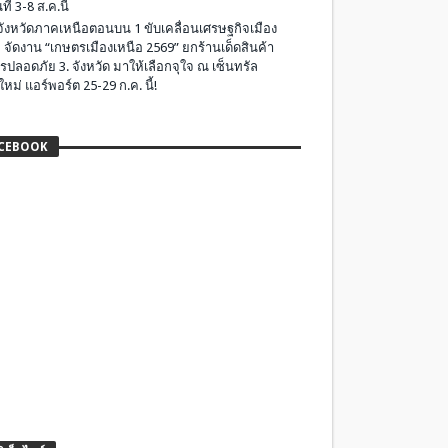
ที่ 3-8 ส.ค.นี้
มจังหวัดภาคเหนือตอนบน 1 ขับเคลื่อนเศรษฐกิจเมือง
 จัดงาน “เกษตรเมืองเหนือ 2569” ยกร้านเด็ดสินค้า
รปลอดภัย 3. จังหวัด มาให้เลือกจุใจ ณ เซ็นทรัล
ใหม่ แอร์พอร์ต 25-29 ก.ค. นี้!
CEBOOK