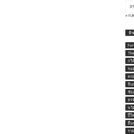
31
« ก.ค
ป้า
For
The
กวี
ขอค
คณะ
จิบ
ชัย
ธร
นวั
ปี๋ใ
ยื่
รวม