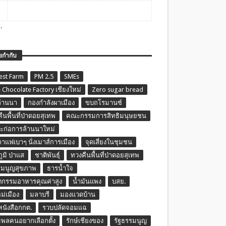
.
ยกำกับ
est Farm
PM 2.5
SMEs
 Chocolate Factory เชียงใหม่
Zero sugar bread
ล้านนา
กองกำลังผาเมือง
ขบถโรมานซ์
ืนพื้นที่ป่าดอยสุเทพ
คณะกรรมการสิทธิมนุษยชน
ก่อการล้านนาใหม่
กาแฟเบาๆ นั่งเมาส์การเมือง
จุดเสี่ยงในชุมชน
ภูมิ ป่าแส
ชาติพันธุ์
ทวงคืนพื้นที่ป่าดอยสุเทพ
รมนูญสุขภาพ
ธารน้ำใจ
ตกรรมอาหารคุณค่าสูง
น้ำมันแพง
บสย.
หม่เมือง
มลาบรี
มองแวดบ้าน
นหนังสือกกต.
รวบปลัดจอมแฉ
พลคนอยากเลือกตั้ง
รักษ์เชียงของ
รัฐธรรมนูญ