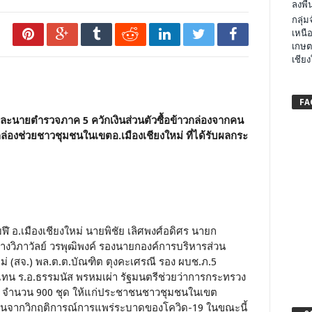
ลงพื้น
กลุ่
เหนือ
เกษต
เชียง
FA
ละนายตำรวจภาค 5 ควักเงินส่วนตัวซื้อข้าวกล่องจากคน
 กล่องช่วยชาวชุมชนในเขตอ.เมืองเชียงใหม่ ที่ได้รับผลกระ
มฬี อ.เมืองเชียงใหม่ นายพิชัย เลิศพงศ์อดิศร นายก
นางวิภาวัลย์ วรพุฒิพงค์ รองนายกองค์การบริหารส่วน
ม่ (สจ.) พล.ต.ต.บัณฑิต ตุงคะเศรณี รอง ผบช.ภ.5
้แทน ร.อ.ธรรมนัส พรหมเผ่า รัฐมนตรีช่วยว่าการกระทรวง
่ม จำนวน 900 ชุด ให้แก่ประชาชนชาวชุมชนในเขต
้อนจากวิกฤติการณ์การแพร่ระบาดของโควิด-19 ในขณะนี้