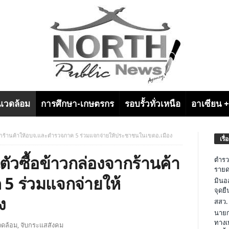
งแวดล้อม
การศึกษา-เกษตรกร
รอบรั้วทั่วเหนือ
อาเซียน 
งจากร้านค้าให้อบจ.และตำรวจภาค 5 ร่วมแจกจ่ายให้ประชาชนในเขตอ.เมือง
เรื่
ตัวซื้อข้าวกล่องจากร้านค้า
ตำรว
รายด
5 ร่วมแจกจ่ายให้
มินอ
จุดย
ง
สสว.
นายก
ทางเ
วดล้อม
,
จับกระแสสังคม