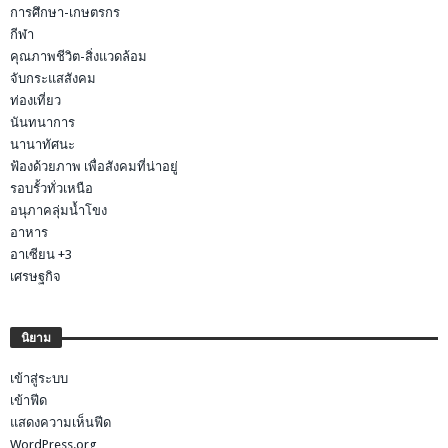
การศึกษา-เกษตรกร
กีฬา
คุณภาพชีวิต-สิ่งแวดล้อม
จับกระแสสังคม
ท่องเที่ยว
นันทนาการ
นานาทัศนะ
ฟ้องด้วยภาพ เพื่อสังคมที่น่าอยู่
รอบรั้วทั่วเหนือ
อนุภาคลุ่มน้ำโขง
อาหาร
อาเซียน +3
เศรษฐกิจ
นิยาม
เข้าสู่ระบบ
เข้าฟีด
แสดงความเห็นฟีด
WordPress.org