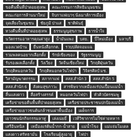
ขอคืนพื้นที่ป่าดอยสุเทพ
คณะกรรมการสิทธิมนุษยชน
คณะก่อการล้านนาใหม่
จิบกาแฟเบาๆ นั่งเมาส์การเมือง
จุดเสี่ยงในชุมชน
ชัยภูมิ ป่าแส
ชาติพันธุ์
ทวงคืนพื้นที่ป่าดอยสุเทพ
ธรรมนูญสุขภาพ
ธารน้ำใจ
นวัตกรรมอาหารคุณค่าสูง
น้ำมันแพง
บสย.
ปี๋ใหม่เมือง
มลาบรี
มองแวดบ้าน
ยื่นหนังสือกกต.
รวบปลัดจอมแฉ
รวมพลคนอยากเลือกตั้ง
รักษ์เชียงของ
รัฐธรรมนูญ
รับรองผลเลือกตั้ง
วังเวียง
วัดจีนเชียงใหม่
วิกฤติฝุ่นควัน
วิกฤติหมอกควัน
วิกฤติหมอกควันไฟป่า
วิจิตรศิลป์ มช.
วิสามัญฆาตกรรม
สภากาแฟ
สสส.สำนัก 3
สสส.สำนัก 5
สสส.สำนัก 6
สังคมสุขภาวะ
สารพิษจากเหมืองแร่ปนเปื้อนแม่น้ำ
สิ้นแสงดาว
สื่อสร้างสรรค์
หมอกควันไฟป่า
หัวคิวบัตรชมพู
เครือข่ายขอคืนพื้นที่ป่าดอยสุเทพ
เครือข่ายประชาชนปกป้องแม่น้ำ
เครือข่ายเยาวชนต้นกล้าชนเผ่าพื้นเมือง
เผด็จการ
เยาวชนนักกิจกรรมลาหู่
เล่งเน่ยยี่
เวทีวิชาการไม่ใช่ค่ายทหาร
เสรีอินทนิล
เหมืองแร่ต้นน้ำกก-น้ำสาย
แม่น้ำโขง
แม่แจ่มโมเดล
แสงดาว ศรัทธามั่น
โรงเรียนผู้สูงอายุ
ไฟป่า