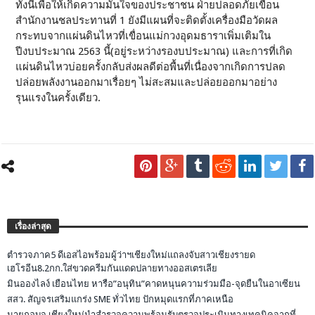
ทั้งนี้เพื่อให้เกิดความมั่นใจของประชาชน ฝ่ายปลอดภัยเขื่อน
สำนักงานชลประทานที่ 1 ยังมีแผนที่จะติดตั้งเครื่องมือวัดผล
กระทบจากแผ่นดินไหวที่เขื่อนแม่กวงอุดมธาราเพิ่มเติมใน
ปีงบประมาณ 2563 นี้(อยู่ระหว่างรองบประมาณ) และการที่เกิด
แผ่นดินไหวบ่อยครั้งกลับส่งผลดีต่อพื้นที่เนื่องจากเกิดการปลด
ปล่อยพลังงานออกมาเรื่อยๆ ไม่สะสมและปล่อยออกมาอย่าง
รุนแรงในครั้งเดียว.
เรื่องล่าสุด
ตำรวจภาค5 ดีเอสไอพร้อมผู้ว่าฯเชียงใหม่แถลงจับสาวเชียงรายด
เฮโรอีน8.2กก.ใส่ขวดครีมกันแดดปลายทางออสเตรเลีย
มินอองไลง์ เยือนไทย หารือ”อนุทิน”คาดหนุนความร่วมมือ-จุดยืนในอาเซียน
สสว. สัญจรเสริมแกร่ง SME ทั่วไทย ปักหมุดแรกที่ภาคเหนือ
นายกอบจ.เชียงใหม่นำสำรวจความพร้อมรับตรวจประเมินทางเทคนิคจากที่