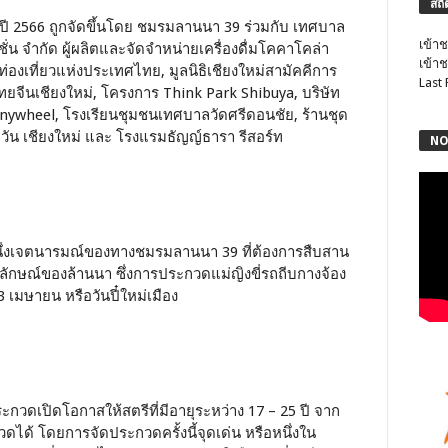
สถิ
ี 2566 ถูกจัดขึ้นโดย ชมรมลานนา 39 ร่วมกับ เทศบาล
เข้าช
ั่น จำกัด ผู้ผลิตและจัดจำหน่ายเครื่องดื่มโคคาโคล่า
เข้าช
ท่องเที่ยวแห่งประเทศไทย, มูลนิธิเชียงใหม่สามัคคีการ
Last
จไทยจีนเชียงใหม่, โครงการ Think Park Shibuya, บริษัท
 Anywheel, โรงเรียนชุมชนเทศบาลวัดศรีดอนชัย, ร้านชุด
วัน เชียงใหม่ และ โรงแรมธัญญ์ธารา รีสอร์ท
NO
นึ่งเจตนารมณ์ของทางชมรมลานนา 39 ที่ต้องการสืบสาน
ักษณ์ของล้านนา ซึ่งการประกวดแม่ญิงขี่รถถีบกางจ้อง
3 เมษายน หรือวันปี๋ใหม่เมือง
กวดเปิดโอกาสให้สตรีที่มีอายุระหว่าง 17 – 25 ปี จาก
ด้ โดยการจัดประกวดครั้งนี้จุดเด่น หรือหนึ่งใน