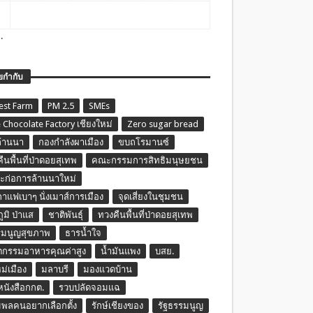
.
ยกำกับ
est Farm
PM 2.5
SMEs
 Chocolate Factory เชียงใหม่
Zero sugar bread
ล้านนา
กองกำลังผาเมือง
ขบถโรมานซ์
ืนพื้นที่ป่าดอยสุเทพ
คณะกรรมการสิทธิมนุษยชน
ก่อการล้านนาใหม่
กาแฟเบาๆ นั่งเมาส์การเมือง
จุดเสี่ยงในชุมชน
ภูมิ ป่าแส
ชาติพันธุ์
ทวงคืนพื้นที่ป่าดอยสุเทพ
รมนูญสุขภาพ
ธารน้ำใจ
ตกรรมอาหารคุณค่าสูง
น้ำมันแพง
บสย.
หม่เมือง
มลาบรี
มองแวดบ้าน
นหนังสือกกต.
รวบปลัดจอมแฉ
พลคนอยากเลือกตั้ง
รักษ์เชียงของ
รัฐธรรมนูญ