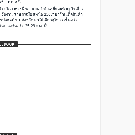
ที่ 3-8 ส.ค.นี้
มจังหวัดภาคเหนือตอนบน 1 ขับเคลื่อนเศรษฐกิจเมือง
 จัดงาน “เกษตรเมืองเหนือ 2569” ยกร้านเด็ดสินค้า
รปลอดภัย 3. จังหวัด มาให้เลือกจุใจ ณ เซ็นทรัล
ใหม่ แอร์พอร์ต 25-29 ก.ค. นี้!
CEBOOK