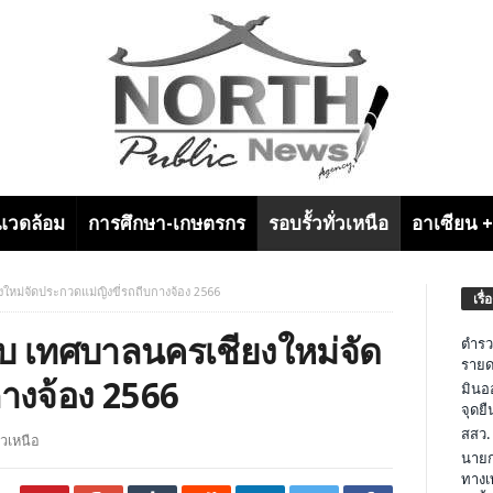
งแวดล้อม
การศึกษา-เกษตรกร
รอบรั้วทั่วเหนือ
อาเซียน 
หม่จัดประกวดแม่ญิงขี่รถถีบกางจ้อง 2566
เรื่
บ เทศบาลนครเชียงใหม่จัด
ตำรว
รายด
กางจ้อง 2566
มินอ
จุดย
สสว.
ั่วเหนือ
นายก
ทางเ