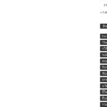
31
« ก.ค
ป้า
For
The
กวี
ขอค
คณะ
จิบ
ชัย
ธร
นวั
ปี๋ใ
ยื่
รวม