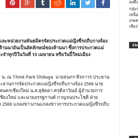
ลงพื้น
กลุ่
เหนือ
เกษต
เชียง
ละหน่วยงานพันธมิตรจัดประกวดแม่ญิงขี่รถถีบกางจ้อง
FA
้านนาอันเป็นอัตลักษณ์ของล้านนา ซึ่งการประกวดแม่
ะจำทุกปีในวันที่ 13 เมษายน หรือวันปี๋ใหม่เมือง
7.00 น. ณ Think Park Shibuya นายธ
นกร พีรถาวร ประธาน
ะธานการจัดประกวดแม่ญิงขี่รถถีบกางจ้อง 2566 นาย
าลนครเชียงใหม่ น.ส.สุลัดดา ศรุติลาวัณย์ ผู้อำนวยการ
เชียงใหม่ และนาย
อรรฐกานต์ กาญจนประโชติ
ฝ่าย
อง 2566 แถลงข่าวงานแถลงข่าวการประกวดแม่ญิงขี่รถถีบ