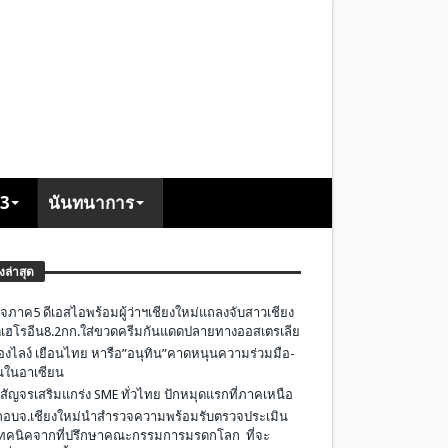
+3
นันทนาการ
องล่าสุด
จภาค5 ดีเอสไอพร้อมผู้ว่าฯเชียงใหม่แถลงจับสาวเชียง
เฮโรอีน8.2กก.ใส่ขวดครีมกันแดดปลายทางออสเตรเลีย
องไลง์ เยือนไทย หารือ”อนุทิน”คาดหนุนความร่วมมือ-
ืนในอาเซียน
 สัญจรเสริมแกร่ง SME ทั่วไทย ปักหมุดแรกที่ภาคเหนือ
อบจ.เชียงใหม่นำสำรวจความพร้อมรับตรวจประเมิน
ทคนิคจากที่ปรึกษาคณะกรรมการมรดกโลก ที่จะ