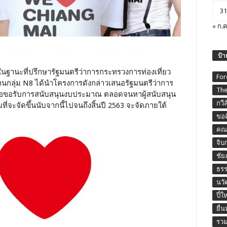
31
« ก.ค
ป้า
ในฐานะที่ปรึกษารัฐมนตรีว่าการกระทรวงการท่องเที่ยว
For
านกลุ่ม N8 ได้นำโครงการดังกล่าวเสนอรัฐมนตรีว่าการ
The
้ เพื่อขอรับการสนับสนุนงบประมาณ ตลอดจนหาผู้สนับสนุน
กวี
ที่จะจัดขึ้นนับจากนี้ไปจนถึงสิ้นปี 2563 จะจัดภายใต้
ขอค
คณะ
จิบ
ชัย
ธร
นวั
ปี๋ใ
ยื่
รวม