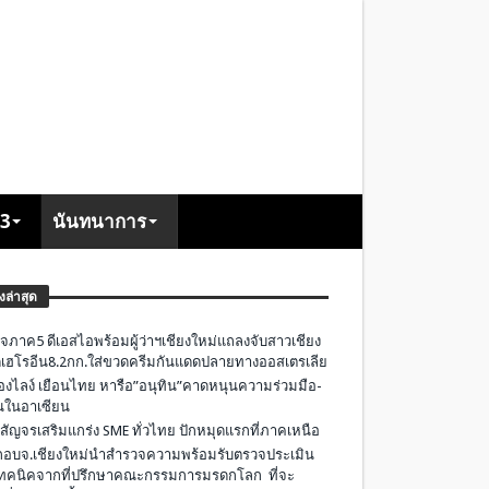
+3
นันทนาการ
องล่าสุด
จภาค5 ดีเอสไอพร้อมผู้ว่าฯเชียงใหม่แถลงจับสาวเชียง
เฮโรอีน8.2กก.ใส่ขวดครีมกันแดดปลายทางออสเตรเลีย
องไลง์ เยือนไทย หารือ”อนุทิน”คาดหนุนความร่วมมือ-
ืนในอาเซียน
 สัญจรเสริมแกร่ง SME ทั่วไทย ปักหมุดแรกที่ภาคเหนือ
อบจ.เชียงใหม่นำสำรวจความพร้อมรับตรวจประเมิน
ทคนิคจากที่ปรึกษาคณะกรรมการมรดกโลก ที่จะ