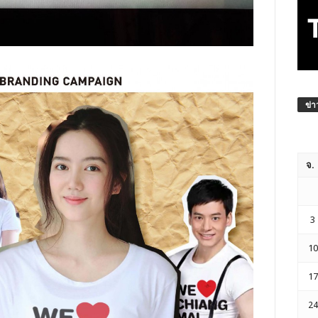
ข่า
จ.
3
10
17
24