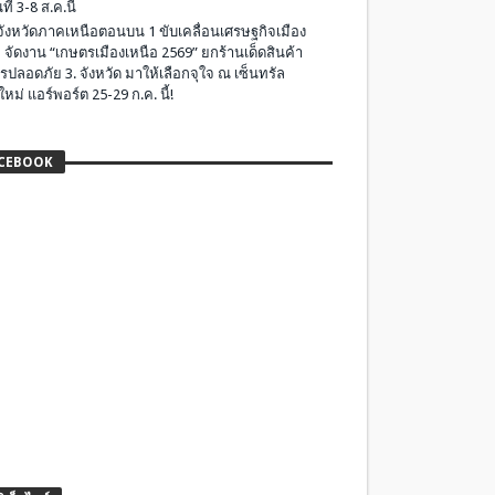
ที่ 3-8 ส.ค.นี้
มจังหวัดภาคเหนือตอนบน 1 ขับเคลื่อนเศรษฐกิจเมือง
 จัดงาน “เกษตรเมืองเหนือ 2569” ยกร้านเด็ดสินค้า
รปลอดภัย 3. จังหวัด มาให้เลือกจุใจ ณ เซ็นทรัล
ใหม่ แอร์พอร์ต 25-29 ก.ค. นี้!
CEBOOK