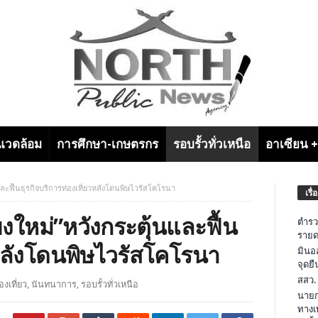
งแวดล้อม
การศึกษา-เกษตรกร
รอบรั้วทั่วเหนือ
อาเซียน 
และฟื้นธุรกิจบริการท่องเที่ยวหลังโดนพิษไวรัสโคโรนา
เรื่
งใหม่”หวังกระตุ้นและฟื้น
ตำรว
รายด
วหลังโดนพิษไวรัสโคโรนา
มินอ
จุดย
สสว.
องเที่ยว
,
นันทนาการ
,
รอบรั้วทั่วเหนือ
นายก
ทางเ