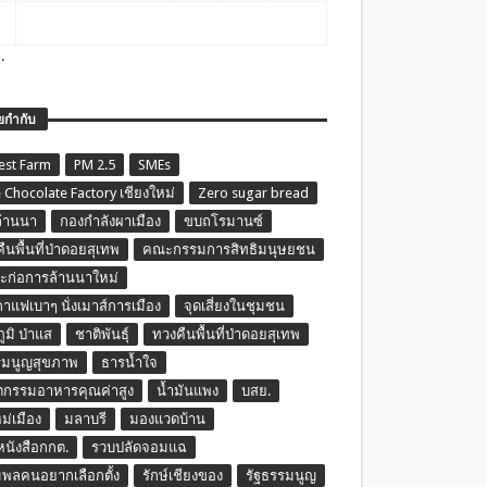
.
ยกำกับ
est Farm
PM 2.5
SMEs
 Chocolate Factory เชียงใหม่
Zero sugar bread
ล้านนา
กองกำลังผาเมือง
ขบถโรมานซ์
ืนพื้นที่ป่าดอยสุเทพ
คณะกรรมการสิทธิมนุษยชน
ก่อการล้านนาใหม่
กาแฟเบาๆ นั่งเมาส์การเมือง
จุดเสี่ยงในชุมชน
ภูมิ ป่าแส
ชาติพันธุ์
ทวงคืนพื้นที่ป่าดอยสุเทพ
รมนูญสุขภาพ
ธารน้ำใจ
ตกรรมอาหารคุณค่าสูง
น้ำมันแพง
บสย.
หม่เมือง
มลาบรี
มองแวดบ้าน
นหนังสือกกต.
รวบปลัดจอมแฉ
พลคนอยากเลือกตั้ง
รักษ์เชียงของ
รัฐธรรมนูญ