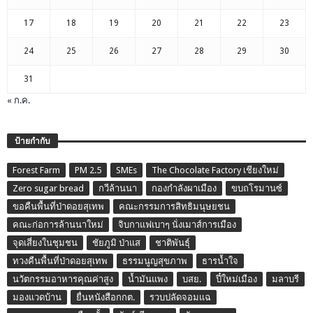
17
18
19
20
21
22
23
24
25
26
27
28
29
30
31
« ก.ค.
ป้ายกำกับ
Forest Farm
PM 2.5
SMEs
The Chocolate Factory เชียงใหม่
Zero sugar bread
กวีล้านนา
กองกำลังผาเมือง
ขบถโรมานซ์
ขอคืนพื้นที่ป่าดอยสุเทพ
คณะกรรมการสิทธิมนุษยชน
คณะก่อการล้านนาใหม่
จิบกาแฟเบาๆ นั่งเมาส์การเมือง
จุดเสี่ยงในชุมชน
ชัยภูมิ ป่าแส
ชาติพันธุ์
ทวงคืนพื้นที่ป่าดอยสุเทพ
ธรรมนูญสุขภาพ
ธารน้ำใจ
นวัตกรรมอาหารคุณค่าสูง
น้ำมันแพง
บสย.
ปี๋ใหม่เมือง
มลาบรี
มองแวดบ้าน
ยื่นหนังสือกกต.
รวบปลัดจอมแฉ