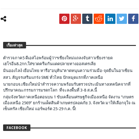
เรื่องล่าสุด
ตำรวจภาค5 ดีเอสไอพร้อมผู้ว่าฯเชียงใหม่แถลงจับสาวเชียงรายด
เฮโรอีน8.2กก.ใส่ขวดครีมกันแดดปลายทางออสเตรเลีย
มินอองไลง์ เยือนไทย หารือ”อนุทิน”คาดหนุนความร่วมมือ-จุดยืนในอาเซียน
สสว. สัญจรเสริมแกร่ง SME ทั่วไทย ปักหมุดแรกที่ภาคเหนือ
นายกอบจ.เชียงใหม่นำสำรวจความพร้อมรับตรวจประเมินทางเทคนิคจากที่
ปรึกษาคณะกรรมการมรดกโลก ที่จะลงพื้นที่ 3-8 ส.ค.นี้
กลุ่มจังหวัดภาคเหนือตอนบน 1 ขับเคลื่อนเศรษฐกิจเมืองเหนือ จัดงาน “เกษตร
เมืองเหนือ 2569” ยกร้านเด็ดสินค้าเกษตรปลอดภัย 3. จังหวัด มาให้เลือกจุใจ ณ
เซ็นทรัล เชียงใหม่ แอร์พอร์ต 25-29 ก.ค. นี้!
FACEBOOK