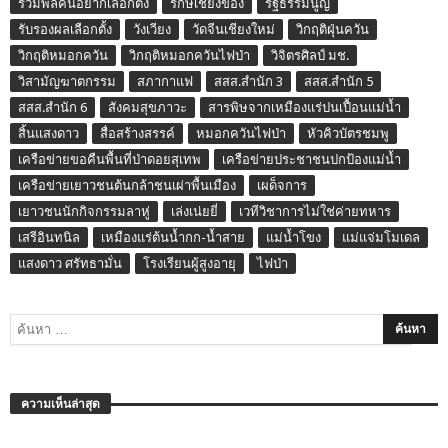
รวมพลคนอยากเลือกตั้ง
รักษ์เชียงของ
รัฐธรรมนูญ
รับรองผลเลือกตั้ง
วังเวียง
วัดจีนเชียงใหม่
วิกฤติฝุ่นควัน
วิกฤติหมอกควัน
วิกฤติหมอกควันไฟป่า
วิจิตรศิลป์ มช.
วิสามัญฆาตกรรม
สภากาแฟ
สสส.สำนัก 3
สสส.สำนัก 5
สสส.สำนัก 6
สังคมสุขภาวะ
สารพิษจากเหมืองแร่ปนเปื้อนแม่น้ำ
สิ้นแสงดาว
สื่อสร้างสรรค์
หมอกควันไฟป่า
หัวคิวบัตรชมพู
เครือข่ายขอคืนพื้นที่ป่าดอยสุเทพ
เครือข่ายประชาชนปกป้องแม่น้ำ
เครือข่ายเยาวชนต้นกล้าชนเผ่าพื้นเมือง
เผด็จการ
เยาวชนนักกิจกรรมลาหู่
เล่งเน่ยยี่
เวทีวิชาการไม่ใช่ค่ายทหาร
เสรีอินทนิล
เหมืองแร่ต้นน้ำกก-น้ำสาย
แม่น้ำโขง
แม่แจ่มโมเดล
แสงดาว ศรัทธามั่น
โรงเรียนผู้สูงอายุ
ไฟป่า
ความเห็นล่าสุด