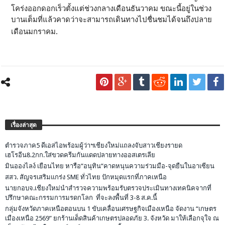
โคร่งออกดอกเร็วตั้งแต่ช่วงกลางเดือนธันวาคม ขณะนี้อยู่ในช่วง
บานเต็มที่แล้วคาดว่าจะสามารถเดินทางไปชื่นชมได้จนถึงปลาย
เดือนมกราคม.
เรื่องล่าสุด
ตำรวจภาค5 ดีเอสไอพร้อมผู้ว่าฯเชียงใหม่แถลงจับสาวเชียงรายด
เฮโรอีน8.2กก.ใส่ขวดครีมกันแดดปลายทางออสเตรเลีย
มินอองไลง์ เยือนไทย หารือ”อนุทิน”คาดหนุนความร่วมมือ-จุดยืนในอาเซียน
สสว. สัญจรเสริมแกร่ง SME ทั่วไทย ปักหมุดแรกที่ภาคเหนือ
นายกอบจ.เชียงใหม่นำสำรวจความพร้อมรับตรวจประเมินทางเทคนิคจากที่
ปรึกษาคณะกรรมการมรดกโลก ที่จะลงพื้นที่ 3-8 ส.ค.นี้
กลุ่มจังหวัดภาคเหนือตอนบน 1 ขับเคลื่อนเศรษฐกิจเมืองเหนือ จัดงาน “เกษตร
เมืองเหนือ 2569” ยกร้านเด็ดสินค้าเกษตรปลอดภัย 3. จังหวัด มาให้เลือกจุใจ ณ