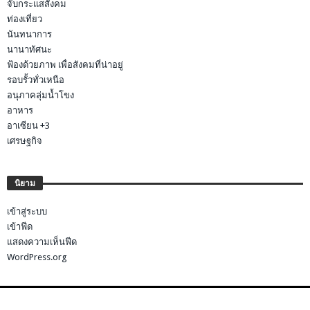
จับกระแสสังคม
ท่องเที่ยว
นันทนาการ
นานาทัศนะ
ฟ้องด้วยภาพ เพื่อสังคมที่น่าอยู่
รอบรั้วทั่วเหนือ
อนุภาคลุ่มน้ำโขง
อาหาร
อาเซียน +3
เศรษฐกิจ
นิยาม
เข้าสู่ระบบ
เข้าฟีด
แสดงความเห็นฟีด
WordPress.org