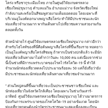
โคร่ง หรือซากุระเมืองไทย ภายในศูนย์วิจัยเกษตรหลวง
เชียงใหม่(ขุนวาง) ตำบลแม่วิน อำเภอแม่วาง จังหวัดเชียงใหม่
กำลังบานสะพรั่งเป็นสีชมพูสวยงามเต็มยอดดอย โดยเฉพาะที่
บริเวณอุโมงค์ดอกนางพญาเสือโคร่ง ทำให้มีประชาชนและนัก
ท่องเที่ยวจำนวนมาก พากันเดินทางไปเที่ยวชมความสวยงามกัน
ตลอดทั้งวัน
หัวหน้าฝ่ายไร่ ศูนย์วิจัยเกษตรหลวงเชียงใหม่ขุนวาง กล่าวอีกว่า
สำหรับไฮไลท์ของที่นี่คือต้นพญาเสือโคร่งที่ขึ้นเรียงราย ทอดยาว
เป็นอุโมงค์พญาเสือโคร่งสีชมพู ถ้าหากเป็นช่วงปกติแล้ว จะมีนัก
ท่องเที่ยวเดินทางมาไม่ต่ำกว่าวันละ 10,000 คน แต่เนื่องจากช่วง
นี้เป็นช่วงที่มีการแพร่ระบาดของโรคไวรัสโควิด-19 นี้ ทำให้
จำนวนนักท่องเที่ยวลดลงไปประมาณร้อยละ 50 แต่ก็ยังถือว่ายัง
มีประชาชนและนักท่องเที่ยวเดินทางมาเที่ยวชมจำนวนมาก
“ ส่วนใหญ่คนที่ขึ้นมาเที่ยวจะเป็นประชาชนชาวเชียงใหม่ และ
นักท่องเที่ยวในจังหวัดใกล้เคียง โดยเฉพาะในช่วงวันเสาร์-
อาทิตย์ ศูนย์วิจัยเกษตรหลวงเชียงใหม่(ขุนวาง) ได้วางมาตรการ
ป้องกันการแพร่ระบาดของโรคโควิด-19 อย่างเข้มงวด โดยนัก
ท่องเที่ยวทุกคนต้องนำบัตรประชาชนมาแสดงเพื่อลงทะเบียน