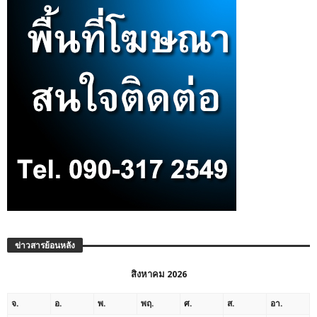
ข่าวสารย้อนหลัง
สิงหาคม 2026
จ.
อ.
พ.
พฤ.
ศ.
ส.
อา.