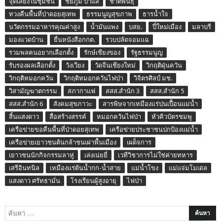
จุดเสี่ยงในชุมชน
ชัยภูมิ ป่าแส
ชาติพันธุ์
ทวงคืนพื้นที่ป่าดอยสุเทพ
ธรรมนูญสุขภาพ
ธารน้ำใจ
นวัตกรรมอาหารคุณค่าสูง
น้ำมันแพง
บสย.
ปี๋ใหม่เมือง
มลาบรี
มองแวดบ้าน
ยื่นหนังสือกกต.
รวบปลัดจอมแฉ
รวมพลคนอยากเลือกตั้ง
รักษ์เชียงของ
รัฐธรรมนูญ
รับรองผลเลือกตั้ง
วังเวียง
วัดจีนเชียงใหม่
วิกฤติฝุ่นควัน
วิกฤติหมอกควัน
วิกฤติหมอกควันไฟป่า
วิจิตรศิลป์ มช.
วิสามัญฆาตกรรม
สภากาแฟ
สสส.สำนัก 3
สสส.สำนัก 5
สสส.สำนัก 6
สังคมสุขภาวะ
สารพิษจากเหมืองแร่ปนเปื้อนแม่น้ำ
สิ้นแสงดาว
สื่อสร้างสรรค์
หมอกควันไฟป่า
หัวคิวบัตรชมพู
เครือข่ายขอคืนพื้นที่ป่าดอยสุเทพ
เครือข่ายประชาชนปกป้องแม่น้ำ
เครือข่ายเยาวชนต้นกล้าชนเผ่าพื้นเมือง
เผด็จการ
เยาวชนนักกิจกรรมลาหู่
เล่งเน่ยยี่
เวทีวิชาการไม่ใช่ค่ายทหาร
เสรีอินทนิล
เหมืองแร่ต้นน้ำกก-น้ำสาย
แม่น้ำโขง
แม่แจ่มโมเดล
แสงดาว ศรัทธามั่น
โรงเรียนผู้สูงอายุ
ไฟป่า