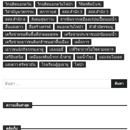
วิกฤติหมอกควัน
วิกฤติหมอกควันไฟป่า
วิจิตรศิลป์ มช.
วิสามัญฆาตกรรม
สภากาแฟ
สสส.สำนัก 3
สสส.สำนัก 5
สสส.สำนัก 6
สังคมสุขภาวะ
สารพิษจากเหมืองแร่ปนเปื้อนแม่น้ำ
สิ้นแสงดาว
สื่อสร้างสรรค์
หมอกควันไฟป่า
หัวคิวบัตรชมพู
เครือข่ายขอคืนพื้นที่ป่าดอยสุเทพ
เครือข่ายประชาชนปกป้องแม่น้ำ
เครือข่ายเยาวชนต้นกล้าชนเผ่าพื้นเมือง
เผด็จการ
เยาวชนนักกิจกรรมลาหู่
เล่งเน่ยยี่
เวทีวิชาการไม่ใช่ค่ายทหาร
เสรีอินทนิล
เหมืองแร่ต้นน้ำกก-น้ำสาย
แม่น้ำโขง
แม่แจ่มโมเดล
แสงดาว ศรัทธามั่น
โรงเรียนผู้สูงอายุ
ไฟป่า
ความเห็นล่าสุด
คลังเก็บ