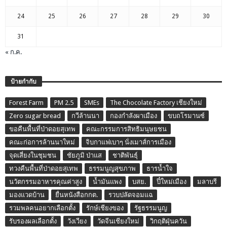
24
25
26
27
28
29
30
31
« ก.ค.
ป้ายกำกับ
Forest Farm
PM 2.5
SMEs
The Chocolate Factory เชียงใหม่
Zero sugar bread
กวีล้านนา
กองกำลังผาเมือง
ขบถโรมานซ์
ขอคืนพื้นที่ป่าดอยสุเทพ
คณะกรรมการสิทธิมนุษยชน
คณะก่อการล้านนาใหม่
จิบกาแฟเบาๆ นั่งเมาส์การเมือง
จุดเสี่ยงในชุมชน
ชัยภูมิ ป่าแส
ชาติพันธุ์
ทวงคืนพื้นที่ป่าดอยสุเทพ
ธรรมนูญสุขภาพ
ธารน้ำใจ
นวัตกรรมอาหารคุณค่าสูง
น้ำมันแพง
บสย.
ปี๋ใหม่เมือง
มลาบรี
มองแวดบ้าน
ยื่นหนังสือกกต.
รวบปลัดจอมแฉ
รวมพลคนอยากเลือกตั้ง
รักษ์เชียงของ
รัฐธรรมนูญ
รับรองผลเลือกตั้ง
วังเวียง
วัดจีนเชียงใหม่
วิกฤติฝุ่นควัน