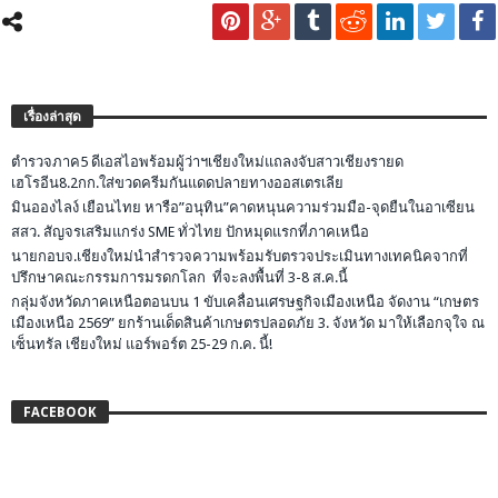
เรื่องล่าสุด
ตำรวจภาค5 ดีเอสไอพร้อมผู้ว่าฯเชียงใหม่แถลงจับสาวเชียงรายด
เฮโรอีน8.2กก.ใส่ขวดครีมกันแดดปลายทางออสเตรเลีย
มินอองไลง์ เยือนไทย หารือ”อนุทิน”คาดหนุนความร่วมมือ-จุดยืนในอาเซียน
สสว. สัญจรเสริมแกร่ง SME ทั่วไทย ปักหมุดแรกที่ภาคเหนือ
นายกอบจ.เชียงใหม่นำสำรวจความพร้อมรับตรวจประเมินทางเทคนิคจากที่
ปรึกษาคณะกรรมการมรดกโลก ที่จะลงพื้นที่ 3-8 ส.ค.นี้
กลุ่มจังหวัดภาคเหนือตอนบน 1 ขับเคลื่อนเศรษฐกิจเมืองเหนือ จัดงาน “เกษตร
เมืองเหนือ 2569” ยกร้านเด็ดสินค้าเกษตรปลอดภัย 3. จังหวัด มาให้เลือกจุใจ ณ
เซ็นทรัล เชียงใหม่ แอร์พอร์ต 25-29 ก.ค. นี้!
FACEBOOK