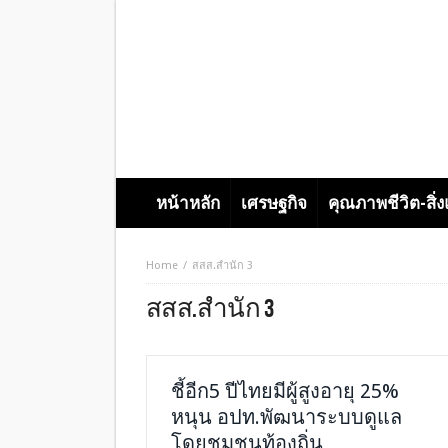
หน้าหลัก
เศรษฐกิจ
คุณภาพชีวิต-สิ่
Home
สสส.สำนัก 3
สสส.สำนัก 3
ชี้อีก5 ปีไทยมีผู้สูงอายุ 25%
หนุน อปท.พัฒนาระบบดูแล
โดยชุมชนท้องถิ่น