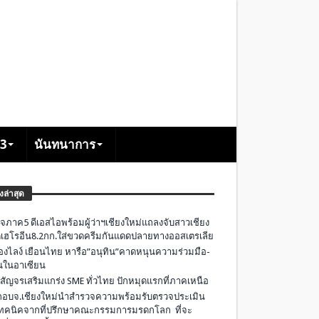
+3
นันทนาการ
องล่าสุด
จภาค5 ดีเอสไอพร้อมผู้ว่าฯเชียงใหม่แถลงจับสาวเชียง
เฮโรอีน8.2กก.ใส่ขวดครีมกันแดดปลายทางออสเตรเลีย
องไลง์ เยือนไทย หารือ”อนุทิน”คาดหนุนความร่วมมือ-
ืนในอาเซียน
 สัญจรเสริมแกร่ง SME ทั่วไทย ปักหมุดแรกที่ภาคเหนือ
อบจ.เชียงใหม่นำสำรวจความพร้อมรับตรวจประเมิน
ทคนิคจากที่ปรึกษาคณะกรรมการมรดกโลก ที่จะ