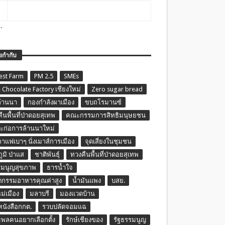
.
ยกำกับ
est Farm
PM 2.5
SMEs
 Chocolate Factory เชียงใหม่
Zero sugar bread
ล้านนา
กองกำลังผาเมือง
ขบถโรมานซ์
ืนพื้นที่ป่าดอยสุเทพ
คณะกรรมการสิทธิมนุษยชน
ก่อการล้านนาใหม่
กาแฟเบาๆ นั่งเมาส์การเมือง
จุดเสี่ยงในชุมชน
ภูมิ ป่าแส
ชาติพันธุ์
ทวงคืนพื้นที่ป่าดอยสุเทพ
รมนูญสุขภาพ
ธารน้ำใจ
ตกรรมอาหารคุณค่าสูง
น้ำมันแพง
บสย.
หม่เมือง
มลาบรี
มองแวดบ้าน
นหนังสือกกต.
รวบปลัดจอมแฉ
พลคนอยากเลือกตั้ง
รักษ์เชียงของ
รัฐธรรมนูญ