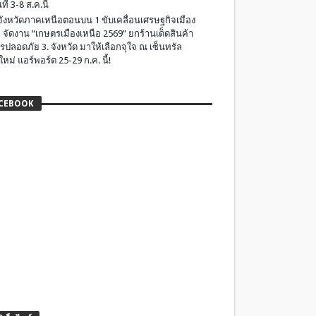
ที่ 3-8 ส.ค.นี้
มจังหวัดภาคเหนือตอนบน 1 ขับเคลื่อนเศรษฐกิจเมือง
 จัดงาน “เกษตรเมืองเหนือ 2569” ยกร้านเด็ดสินค้า
รปลอดภัย 3. จังหวัด มาให้เลือกจุใจ ณ เซ็นทรัล
ใหม่ แอร์พอร์ต 25-29 ก.ค. นี้!
CEBOOK