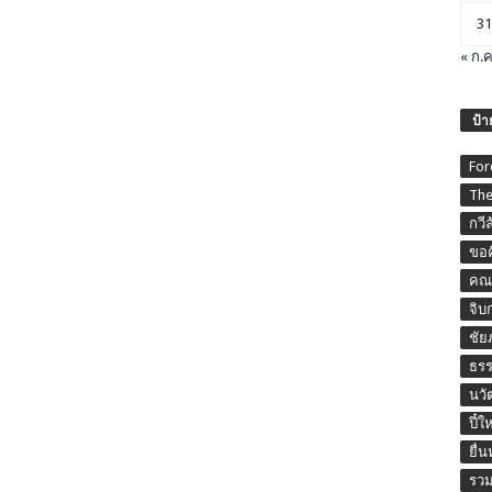
31
« ก.ค
ป้า
For
The
กวี
ขอค
คณะ
จิบ
ชัย
ธร
นวั
ปี๋ใ
ยื่
รวม