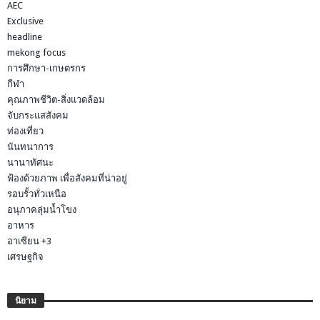
AEC
Exclusive
headline
mekong focus
การศึกษา-เกษตรกร
กีฬา
คุณภาพชีวิต-สิ่งแวดล้อม
จับกระแสสังคม
ท่องเที่ยว
นันทนาการ
นานาทัศนะ
ฟ้องด้วยภาพ เพื่อสังคมที่น่าอยู่
รอบรั้วทั่วเหนือ
อนุภาคลุ่มน้ำโขง
อาหาร
อาเซียน +3
เศรษฐกิจ
นิยาม