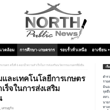
งแวดล้อม
การศึกษา-เกษตรกร
รอบรั้วทั่วเหนือ
อาเซียน 
ตร ครั้งที่ 6 ตอกย้ำความสำเร็จในการส่งเสริมนวัตกรรมเกษตรที่ยั่งยืน
เรื่
มและเทคโนโลยีการเกษตร
ตำรว
รายด
ำเร็จในการส่งเสริม
มินอ
จุดย
น
สสว.
นายก
ทางเ
,
เศรษฐกิจ