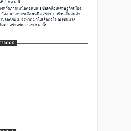
ที่ 3-8 ส.ค.นี้
มจังหวัดภาคเหนือตอนบน 1 ขับเคลื่อนเศรษฐกิจเมือง
 จัดงาน “เกษตรเมืองเหนือ 2569” ยกร้านเด็ดสินค้า
รปลอดภัย 3. จังหวัด มาให้เลือกจุใจ ณ เซ็นทรัล
ใหม่ แอร์พอร์ต 25-29 ก.ค. นี้!
CEBOOK