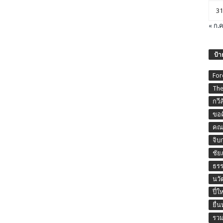
31
« ก.ค
ป้า
For
The
กวี
ขอค
คณะ
จิบ
ชัย
ธร
นวั
ปี๋ใ
ยื่
รวม