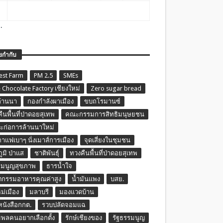
.
ยกำกับ
est Farm
PM 2.5
SMEs
 Chocolate Factory เชียงใหม่
Zero sugar bread
ล้านนา
กองกำลังผาเมือง
ขบถโรมานซ์
ืนพื้นที่ป่าดอยสุเทพ
คณะกรรมการสิทธิมนุษยชน
ก่อการล้านนาใหม่
กาแฟเบาๆ นั่งเมาส์การเมือง
จุดเสี่ยงในชุมชน
ภูมิ ป่าแส
ชาติพันธุ์
ทวงคืนพื้นที่ป่าดอยสุเทพ
รมนูญสุขภาพ
ธารน้ำใจ
ตกรรมอาหารคุณค่าสูง
น้ำมันแพง
บสย.
หม่เมือง
มลาบรี
มองแวดบ้าน
นหนังสือกกต.
รวบปลัดจอมแฉ
พลคนอยากเลือกตั้ง
รักษ์เชียงของ
รัฐธรรมนูญ