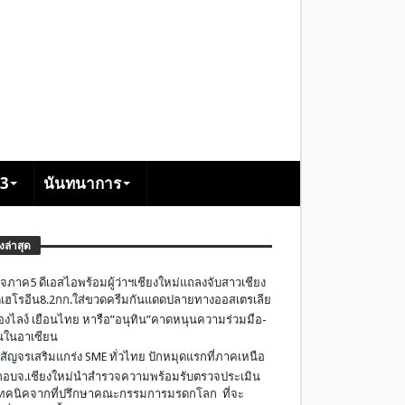
+3
นันทนาการ
องล่าสุด
จภาค5 ดีเอสไอพร้อมผู้ว่าฯเชียงใหม่แถลงจับสาวเชียง
เฮโรอีน8.2กก.ใส่ขวดครีมกันแดดปลายทางออสเตรเลีย
องไลง์ เยือนไทย หารือ”อนุทิน”คาดหนุนความร่วมมือ-
ืนในอาเซียน
 สัญจรเสริมแกร่ง SME ทั่วไทย ปักหมุดแรกที่ภาคเหนือ
อบจ.เชียงใหม่นำสำรวจความพร้อมรับตรวจประเมิน
ทคนิคจากที่ปรึกษาคณะกรรมการมรดกโลก ที่จะ