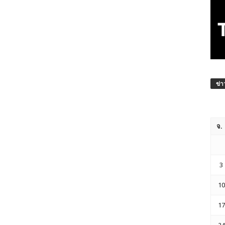
ข่า
จ.
3
10
17