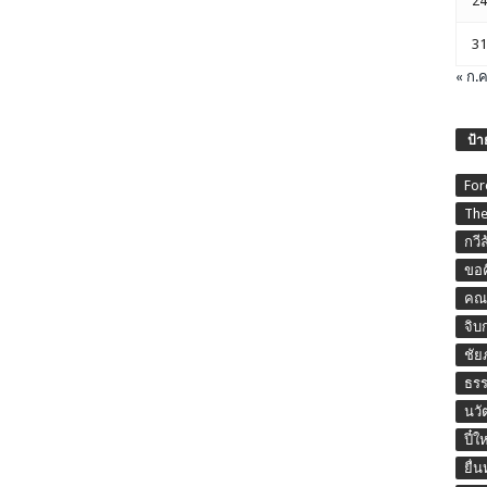
24
31
« ก.ค
ป้า
For
The
กวี
ขอค
คณะ
จิบ
ชัย
ธร
นวั
ปี๋ใ
ยื่