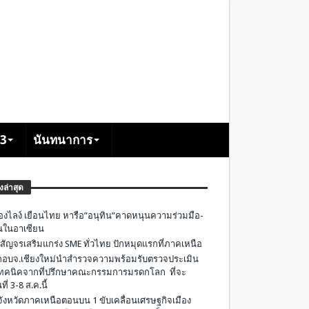
+3
นันทนาการ
องล่าสุด
องไลง์ เยือนไทย หารือ”อนุทิน”คาดหนุนความร่วมมือ-
ืนในอาเซียน
 สัญจรเสริมแกร่ง SME ทั่วไทย ปักหมุดแรกที่ภาคเหนือ
อบจ.เชียงใหม่นำสำรวจความพร้อมรับตรวจประเมิน
ทคนิคจากที่ปรึกษาคณะกรรมการมรดกโลก ที่จะ
ที่ 3-8 ส.ค.นี้
มจังหวัดภาคเหนือตอนบน 1 ขับเคลื่อนเศรษฐกิจเมือง