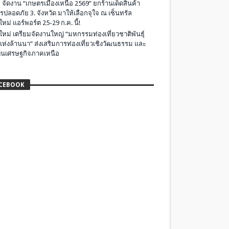
 จัดงาน “เกษตรเมืองเหนือ 2569” ยกร้านเด็ดสินค้า
รปลอดภัย 3. จังหวัด มาให้เลือกจุใจ ณ เซ็นทรัล
ใหม่ แอร์พอร์ต 25-29 ก.ค. นี้!
ใหม่ เตรียมจัดงานใหญ่ “มหกรรมท่องเที่ยวชาติพันธุ์
แห่งล้านนา” ส่งเสริมการท่องเที่ยวเชิงวัฒนธรรม และ
ุ้นเศรษฐกิจภาคเหนือ
CEBOOK