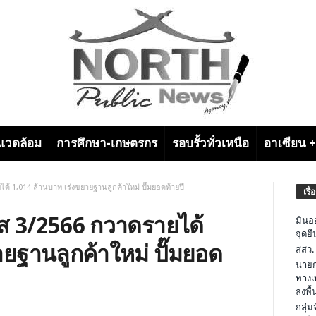
งแวดล้อม
การศึกษา-เกษตรกร
รอบรั้วทั่วเหนือ
อาเซียน 
 1,014 ล้านบาท เร่งขยายฐานลูกค้าใหม่ ปั๊มยอดท้ายปี
เรื่
ส 3/2566 กวาดรายได้
มินอ
จุดย
ยฐานลูกค้าใหม่ ปั๊มยอด
สสว.
นายก
ทางเ
ลงพื้น
กลุ่