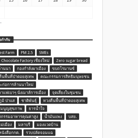
25
26
27
28
29
30
.
ยกำกับ
est Farm
PM 2.5
SMEs
 Chocolate Factory เชียงใหม่
Zero sugar bread
ล้านนา
กองกำลังผาเมือง
ขบถโรมานซ์
ืนพื้นที่ป่าดอยสุเทพ
คณะกรรมการสิทธิมนุษยชน
ก่อการล้านนาใหม่
กาแฟเบาๆ นั่งเมาส์การเมือง
จุดเสี่ยงในชุมชน
ภูมิ ป่าแส
ชาติพันธุ์
ทวงคืนพื้นที่ป่าดอยสุเทพ
รมนูญสุขภาพ
ธารน้ำใจ
ตกรรมอาหารคุณค่าสูง
น้ำมันแพง
บสย.
หม่เมือง
มลาบรี
มองแวดบ้าน
นหนังสือกกต.
รวบปลัดจอมแฉ