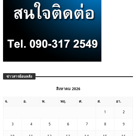
ข่าวสารย้อนหลัง
สิงหาคม 2026
จ.
อ.
พ.
พฤ.
ศ.
ส.
อา.
1
2
3
4
5
6
7
8
9