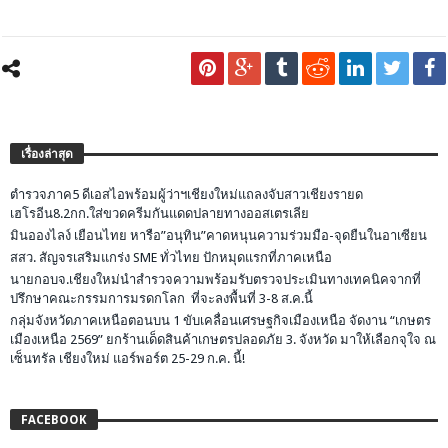
เรื่องล่าสุด
ตำรวจภาค5 ดีเอสไอพร้อมผู้ว่าฯเชียงใหม่แถลงจับสาวเชียงรายด
เฮโรอีน8.2กก.ใส่ขวดครีมกันแดดปลายทางออสเตรเลีย
มินอองไลง์ เยือนไทย หารือ”อนุทิน”คาดหนุนความร่วมมือ-จุดยืนในอาเซียน
สสว. สัญจรเสริมแกร่ง SME ทั่วไทย ปักหมุดแรกที่ภาคเหนือ
นายกอบจ.เชียงใหม่นำสำรวจความพร้อมรับตรวจประเมินทางเทคนิคจากที่
ปรึกษาคณะกรรมการมรดกโลก ที่จะลงพื้นที่ 3-8 ส.ค.นี้
กลุ่มจังหวัดภาคเหนือตอนบน 1 ขับเคลื่อนเศรษฐกิจเมืองเหนือ จัดงาน “เกษตร
เมืองเหนือ 2569” ยกร้านเด็ดสินค้าเกษตรปลอดภัย 3. จังหวัด มาให้เลือกจุใจ ณ
เซ็นทรัล เชียงใหม่ แอร์พอร์ต 25-29 ก.ค. นี้!
FACEBOOK