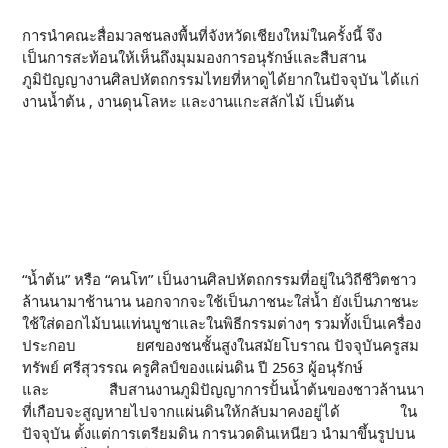
การนำคณะสื่อมวลชนลงพื้นที่จังหวัดเชียงใหม่ในครั้งนี้ จึง
เป็นการสะท้อนให้เห็นถึงมุมมองการอนุรักษ์และสืบสาน
ภูมิปัญญางานศิลปหัตถกรรมไทยที่หาดูได้ยากในปัจจุบัน ได้แก่
งานน้ำต้น , งานดุนโลหะ และงานแกะสลักไม้ เป็นต้น
“น้ำต้น” หรือ “คนโท” เป็นงานศิลปหัตถกรรมที่อยู่ในวิถีชีวิตชาว
ล้านนามาช้านาน นอกจากจะใช้เป็นภาชนะใส่น้ำ ยังเป็นภาชนะ
ใช้ใส่ดอกไม้บนแท่นบูชาและในพิธีกรรมต่างๆ รวมทั้งเป็นเครื่อง
ประกอบ ยศของชนชั้นสูงในสมัยโบราณ ปัจจุบันครูสม
ทรัพย์ ศรีสุวรรณ ครูศิลป์ของแผ่นดิน ปี 2563 ผู้อนุรักษ์
และ สืบสานงานภูมิปัญญาการปั้นน้ำต้นของชาวล้านนา
ที่เกือบจะสูญหายไปจากแผ่นดินให้กลับมาคงอยู่ได้ ใน
ปัจจุบัน ตั้งแต่การเตรียมดิน การนวดดินเหนียว นำมาขึ้นรูปบน