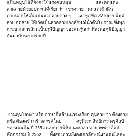
แป้นหมุนไม้ที่ยังคงใช้แรงคนหมุน และตกแต่ง
ลวดลายด้วยอุปกรณ์ที่เรียกว่า “เขาควาย” ตกแต่งผิวดิน
ภายนอกให้เกิดเป็นลวดลายต่าง ๆ มาขูดขีด สลักลาย พิมพ์
ลาย กดลาย ให้เกิดเป็นลวดลายเอกลักษณ์น้ำต้นโบราณ ซึ่งทุก
กระบวนการล้วนเป็นภูมิปัญญาของคนรุ่นเก่าที่ส่งต่อภูมิปัญญา
กันมานับหลายร้อยปี
“งานดุนโลหะ” หรือ ภาษาถิ่นล้านนาจะเรียก ดุนลาย ว่า ต้องลาย
หรือ ต้องครัว สร้างสรรค์โดย ครูดิเรก สิทธิการ ครูศิลป์
ของแผ่นดิน ปี 2554 และนายพิชิต นะงอลา ทายาทช่างศิลป
หัตถกรรม ปี 2562 ทั้งสองท่านยังคงเอกลักษณ์งานดุนโลหะ