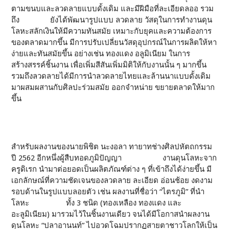
ตามขนบและลวดลายแบบดั้งเดิม และมีฝีมือที่ละเอียดลออ รวม
ถึง ยังได้พัฒนารูปแบบ ลวดลาย วัสดุในการทำงานดุน
โลหะสลักเงินให้มีความทันสมัย เหมาะกับยุคและความต้องการ
ของตลาดมากขึ้น มีการปรับเปลี่ยนวัสดุอุปกรณ์ในการผลิตให้หา
ง่ายและทันสมัยขึ้น อย่างเช่น ทองแดง อลูมิเนียม ในการ
สร้างสรรค์ชิ้นงาน เพื่อเพิ่มสีสันเพิ่มมิติให้กับงานนั้น ๆ มากขึ้น
รวมถึงลวดลายได้มีการนำลวดลายไทยและล้านนาแบบดั้งเดิม
มาผสมผสานกับศิลปะร่วมสมัย ออกจำหน่าย ขยายตลาดให้มาก
ขึ้น
สำหรับผลงานของนายพิชิต นะงอลา ทายาทช่างศิลปหัตถกรรม
ปี 2562 อีกหนึ่งผู้สืบทอดภูมิปัญญา งานดุนโลหะจาก
ครูดิเรก นำมาต่อยอดเป็นผลิตภัณฑ์ต่าง ๆ ที่เข้าถึงได้ง่ายขึ้น มี
เอกลักษณ์ที่ความชัดเจนของลวดลาย ละเอียด อ่อนช้อย งดงาม
รอบด้านในรูปแบบลอยตัว เช่น ผลงานที่ชื่อว่า “ไตรภูมิ” ที่นำ
โลหะ ทั้ง 3 ชนิด (ทองเหลือง ทองแดง และ
อะลูมิเนียม) มารวมไว้ในชิ้นงานเดียว จนได้มีโอกาสนำผลงาน
ดุนโลหะ “ปลาอานนท์” ไปอวดโฉมปรากฏสายตาชาวโลกให้เป็น