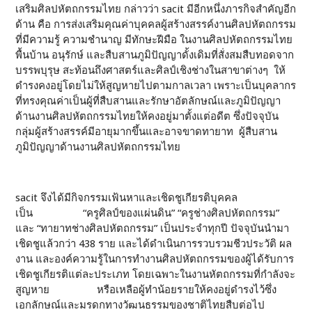
เสริมศิลปหัตถกรรมไทย กล่าวว่า sacit มีอีกหนึ่งภารกิจสำคัญอีก
ด้าน คือ การส่งเสริมคุณค่าบุคคลผู้สร้างสรรค์งานศิลปหัตถกรรม
ที่มีความรู้ ความชำนาญ มีทักษะฝีมือ ในงานศิลปหัตถกรรมไทย
พื้นบ้าน อนุรักษ์ และสืบสานภูมิปัญญาดั้งเดิมที่สั่งสมสืบทอดจาก
บรรพบุรุษ สะท้อนถึงศาสตร์และศิลป์เชิงช่างในสาขาต่างๆ ให้
ดำรงคงอยู่โดยไม่ให้สูญหายไปตามกาลเวลา เพราะเป็นบุคลากร
ที่ทรงคุณค่าเป็นผู้ที่สืบสานและรักษาอัตลักษณ์และภูมิปัญญา
ด้านงานศิลปหัตถกรรมไทยให้คงอยู่มาตั้งแต่อดีต ซึ่งปัจจุบัน
กลุ่มผู้สร้างสรรค์มีอายุมากขึ้นและอาจขาดทายาท ผู้สืบสาน
ภูมิปัญญาด้านงานศิลปหัตถกรรมไทย
sacit จึงได้มีกิจกรรมเฟ้นหาและเชิดชูเกียรติบุคคล
เป็น “ครูศิลป์ของแผ่นดิน” “ครูช่างศิลปหัตถกรรม”
และ “ทายาทช่างศิลปหัตถกรรม” เป็นประจำทุกปี ปัจจุบันนำมา
เชิดชูแล้วกว่า 438 ราย และได้ดำเนินการรวบรวมชีวประวัติ ผล
งาน และองค์ความรู้ในการทำงานศิลปหัตถกรรมของผู้ได้รับการ
เชิดชูเกียรติแต่ละประเภท โดยเฉพาะในงานหัตถกรรมที่กำลังจะ
สูญหาย หรือเหลือผู้ทำน้อยรายให้คงอยู่ดำรงไว้ซึ่ง
เอกลักษณ์และมรดกทางวัฒนธรรมของชาติไทยสืบต่อไป