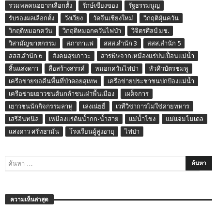
รวมพลคนอยากเลือกตั้ง
รักษ์เชียงของ
รัฐธรรมนูญ
รับรองผลเลือกตั้ง
วังเวียง
วัดจีนเชียงใหม่
วิกฤติฝุ่นควัน
วิกฤติหมอกควัน
วิกฤติหมอกควันไฟป่า
วิจิตรศิลป์ มช.
วิสามัญฆาตกรรม
สภากาแฟ
สสส.สำนัก 3
สสส.สำนัก 5
สสส.สำนัก 6
สังคมสุขภาวะ
สารพิษจากเหมืองแร่ปนเปื้อนแม่น้ำ
สิ้นแสงดาว
สื่อสร้างสรรค์
หมอกควันไฟป่า
หัวคิวบัตรชมพู
เครือข่ายขอคืนพื้นที่ป่าดอยสุเทพ
เครือข่ายประชาชนปกป้องแม่น้ำ
เครือข่ายเยาวชนต้นกล้าชนเผ่าพื้นเมือง
เผด็จการ
เยาวชนนักกิจกรรมลาหู่
เล่งเน่ยยี่
เวทีวิชาการไม่ใช่ค่ายทหาร
เสรีอินทนิล
เหมืองแร่ต้นน้ำกก-น้ำสาย
แม่น้ำโขง
แม่แจ่มโมเดล
แสงดาว ศรัทธามั่น
โรงเรียนผู้สูงอายุ
ไฟป่า
ความเห็นล่าสุด