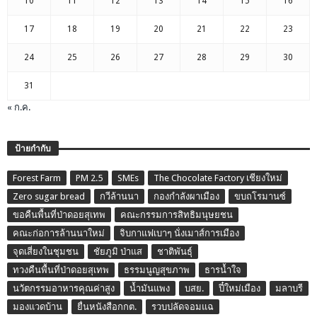
10
11
12
13
14
15
16
17
18
19
20
21
22
23
24
25
26
27
28
29
30
31
« ก.ค.
ป้ายกำกับ
Forest Farm
PM 2.5
SMEs
The Chocolate Factory เชียงใหม่
Zero sugar bread
กวีล้านนา
กองกำลังผาเมือง
ขบถโรมานซ์
ขอคืนพื้นที่ป่าดอยสุเทพ
คณะกรรมการสิทธิมนุษยชน
คณะก่อการล้านนาใหม่
จิบกาแฟเบาๆ นั่งเมาส์การเมือง
จุดเสี่ยงในชุมชน
ชัยภูมิ ป่าแส
ชาติพันธุ์
ทวงคืนพื้นที่ป่าดอยสุเทพ
ธรรมนูญสุขภาพ
ธารน้ำใจ
นวัตกรรมอาหารคุณค่าสูง
น้ำมันแพง
บสย.
ปี๋ใหม่เมือง
มลาบรี
มองแวดบ้าน
ยื่นหนังสือกกต.
รวบปลัดจอมแฉ