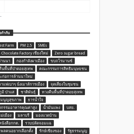
.
ยกำกับ
est Farm
PM 2.5
SMEs
 Chocolate Factory เชียงใหม่
Zero sugar bread
ล้านนา
กองกำลังผาเมือง
ขบถโรมานซ์
ืนพื้นที่ป่าดอยสุเทพ
คณะกรรมการสิทธิมนุษยชน
ก่อการล้านนาใหม่
กาแฟเบาๆ นั่งเมาส์การเมือง
จุดเสี่ยงในชุมชน
ภูมิ ป่าแส
ชาติพันธุ์
ทวงคืนพื้นที่ป่าดอยสุเทพ
รมนูญสุขภาพ
ธารน้ำใจ
ตกรรมอาหารคุณค่าสูง
น้ำมันแพง
บสย.
หม่เมือง
มลาบรี
มองแวดบ้าน
นหนังสือกกต.
รวบปลัดจอมแฉ
พลคนอยากเลือกตั้ง
รักษ์เชียงของ
รัฐธรรมนูญ