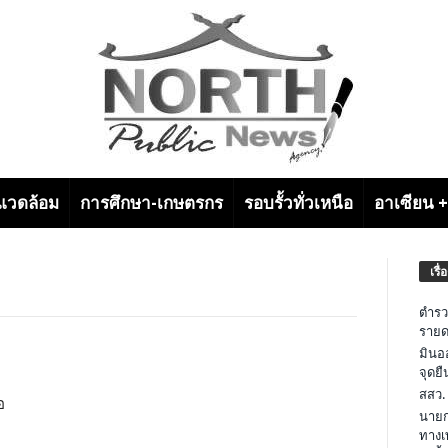
งแวดล้อม
การศึกษา-เกษตรกร
รอบรั้วทั่วเหนือ
อาเซียน 
เรื่
ตำรว
รายด
มินอ
จุดย
สสว.
อ
นายก
ทางเ