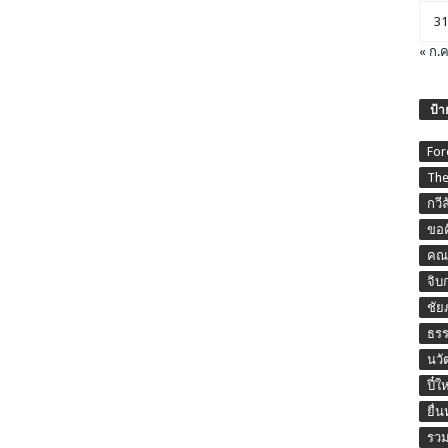
31
« ก.ค
ป้า
For
The
กวี
ขอค
คณะ
จิบ
ชัย
ธร
นวั
ปี๋ใ
ยื่
รวม