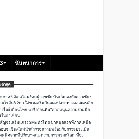
+3
นันทนาการ
องล่าสุด
จภาค5 ดีเอสไอพร้อมผู้ว่าฯเชียงใหม่แถลงจับสาวเชียง
เฮโรอีน8.2กก.ใส่ขวดครีมกันแดดปลายทางออสเตรเลีย
องไลง์ เยือนไทย หารือ”อนุทิน”คาดหนุนความร่วมมือ-
ืนในอาเซียน
 สัญจรเสริมแกร่ง SME ทั่วไทย ปักหมุดแรกที่ภาคเหนือ
อบจ.เชียงใหม่นำสำรวจความพร้อมรับตรวจประเมิน
ทคนิคจากที่ปรึกษาคณะกรรมการมรดกโลก ที่จะ