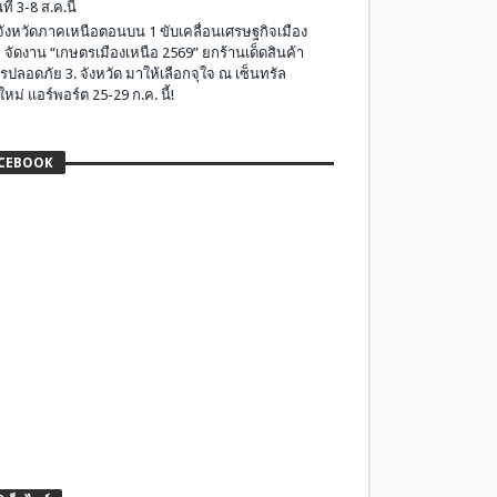
ที่ 3-8 ส.ค.นี้
มจังหวัดภาคเหนือตอนบน 1 ขับเคลื่อนเศรษฐกิจเมือง
 จัดงาน “เกษตรเมืองเหนือ 2569” ยกร้านเด็ดสินค้า
รปลอดภัย 3. จังหวัด มาให้เลือกจุใจ ณ เซ็นทรัล
ใหม่ แอร์พอร์ต 25-29 ก.ค. นี้!
CEBOOK