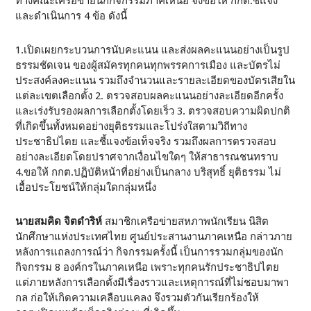
ทางคณะเครือข่ายนักกิจกรรมภาคเหนือ จึงขอให้ กกต.ชี้แจง
และดำเนินการ 4 ข้อ ดังนี้
1.เปิดเผยกระบวนการนับคะแนน และส่งผลคะแนนอย่างเป็นรูป
ธรรมชัดเจน ของผู้สมัครทุกคนทุกพรรคการเมือง และบัตรไม่
ประสงค์ลงคะแนน รวมถึงจำนวนและรายละเอียดของบัตรเสียใน
แต่ละเขตเลือกตั้ง 2. ตรวจสอบผลคะแนนอย่างละเอียดอีกครั้ง
และเร่งรับรองผลการเลือกตั้งโดยเร็ว 3. ตรวจสอบความผิดปกติ
ที่เกิดขึ้นทั้งหมดอย่างยุติธรรมและโปร่งใสตามวิถีทาง
ประชาธิปไตย และชี้แจงข้อเท็จจริง รวมถึงผลการตรวจสอบ
อย่างละเอียดโดยปราศจากเงื่อนไขใดๆ ให้สาธารณชนทราบ
4.ขอให้ กกต.ปฏิบัติหน้าที่อย่างเป็นกลาง บริสุทธิ์ ยุติธรรม ไม่
เอื้อประโยชน์ให้กลุ่มใดกลุ่มหนึ่ง
นายสมคิด จิตดำริห์
สมาชิกเครือข่ายสหภาพนักเรียน นิสิต
นักศึกษาแห่งประเทศไทย ศูนย์ประสานงานภาคเหนือ กล่าวภาย
หลังการแถลงการณ์ว่า กิจกรรมครั้งนี้ เป็นการรวมกลุ่มของนัก
กิจกรรม 8 องค์กรในภาคเหนือ เพราะทุกคนรักประชาธิปไตย
แต่ภายหลังการเลือกตั้งมีเรื่องราวและเหตุการณ์ที่ไม่ชอบมาพา
กล ก่อให้เกิดความเคลือบแคลง จึงรวมตัวกันเรียกร้องให้