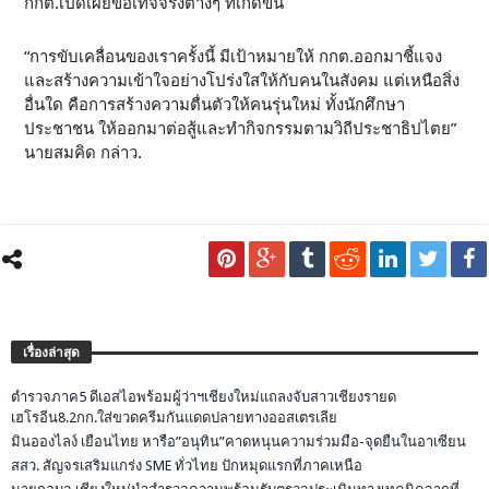
กกต.เปิดเผยข้อเท็จจริงต่างๆ ที่เกิดขึ้น
“การขับเคลื่อนของเราครั้งนี้ มีเป้าหมายให้ กกต.ออกมาชี้แจง
และสร้างความเข้าใจอย่างโปร่งใสให้กับคนในสังคม แต่เหนือสิ่ง
อื่นใด คือการสร้างความตื่นตัวให้คนรุ่นใหม่ ทั้งนักศึกษา
ประชาชน ให้ออกมาต่อสู้และทำกิจกรรมตามวิถีประชาธิปไตย”
นายสมคิด กล่าว.
เรื่องล่าสุด
ตำรวจภาค5 ดีเอสไอพร้อมผู้ว่าฯเชียงใหม่แถลงจับสาวเชียงรายด
เฮโรอีน8.2กก.ใส่ขวดครีมกันแดดปลายทางออสเตรเลีย
มินอองไลง์ เยือนไทย หารือ”อนุทิน”คาดหนุนความร่วมมือ-จุดยืนในอาเซียน
สสว. สัญจรเสริมแกร่ง SME ทั่วไทย ปักหมุดแรกที่ภาคเหนือ