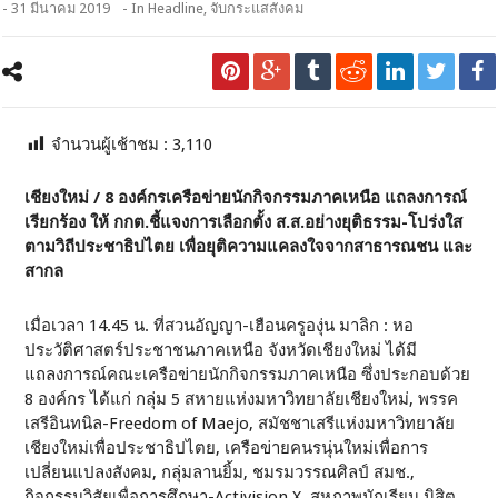
- 31 มีนาคม 2019
- In
Headline
,
จับกระแสสังคม
จำนวนผู้เช้าชม :
3,110
เชียงใหม่ / 8 องค์กรเครือข่ายนักกิจกรรมภาคเหนือ แถลงการณ์
เรียกร้อง ให้ กกต.ชี้แจงการเลือกตั้ง ส.ส.อย่างยุติธรรม-โปร่งใส
ตามวิถีประชาธิปไตย เพื่อยุติความแคลงใจจากสาธารณชน และ
สากล
เมื่อเวลา 14.45 น. ที่สวนอัญญา-เฮือนครูองุ่น มาลิก : หอ
ประวัติศาสตร์ประชาชนภาคเหนือ จังหวัดเชียงใหม่ ได้มี
แถลงการณ์คณะเครือข่ายนักกิจกรรมภาคเหนือ ซึ่งประกอบด้วย
8 องค์กร ได้แก่ กลุ่ม 5 สหายแห่งมหาวิทยาลัยเชียงใหม่, พรรค
เสรีอินทนิล-Freedom of Maejo, สมัชชาเสรีแห่งมหาวิทยาลัย
เชียงใหม่เพื่อประชาธิปไตย, เครือข่ายคนรนุ่นใหม่เพื่อการ
เปลี่ยนแปลงสังคม, กลุ่มลานยิ้ม, ชมรมวรรณศิลป์ สมช.,
กิจกรรมวิสัยเพื่อการศึกษา-Activision X, สหภาพนักเรียน นิสิต