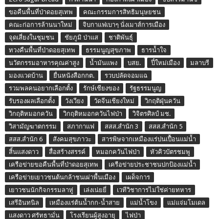
ขอคืนพื้นที่ป่าดอยสุเทพ
คณะกรรมการสิทธิมนุษยชน
คณะก่อการล้านนาใหม่
จิบกาแฟเบาๆ นั่งเมาส์การเมือง
จุดเสี่ยงในชุมชน
ชัยภูมิ ป่าแส
ชาติพันธุ์
ทวงคืนพื้นที่ป่าดอยสุเทพ
ธรรมนูญสุขภาพ
ธารน้ำใจ
นวัตกรรมอาหารคุณค่าสูง
น้ำมันแพง
บสย.
ปี๋ใหม่เมือง
มลาบรี
มองแวดบ้าน
ยื่นหนังสือกกต.
รวบปลัดจอมแฉ
รวมพลคนอยากเลือกตั้ง
รักษ์เชียงของ
รัฐธรรมนูญ
รับรองผลเลือกตั้ง
วังเวียง
วัดจีนเชียงใหม่
วิกฤติฝุ่นควัน
วิกฤติหมอกควัน
วิกฤติหมอกควันไฟป่า
วิจิตรศิลป์ มช.
วิสามัญฆาตกรรม
สภากาแฟ
สสส.สำนัก 3
สสส.สำนัก 5
สสส.สำนัก 6
สังคมสุขภาวะ
สารพิษจากเหมืองแร่ปนเปื้อนแม่น้ำ
สิ้นแสงดาว
สื่อสร้างสรรค์
หมอกควันไฟป่า
หัวคิวบัตรชมพู
เครือข่ายขอคืนพื้นที่ป่าดอยสุเทพ
เครือข่ายประชาชนปกป้องแม่น้ำ
เครือข่ายเยาวชนต้นกล้าชนเผ่าพื้นเมือง
เผด็จการ
เยาวชนนักกิจกรรมลาหู่
เล่งเน่ยยี่
เวทีวิชาการไม่ใช่ค่ายทหาร
เสรีอินทนิล
เหมืองแร่ต้นน้ำกก-น้ำสาย
แม่น้ำโขง
แม่แจ่มโมเดล
แสงดาว ศรัทธามั่น
โรงเรียนผู้สูงอายุ
ไฟป่า