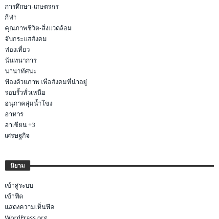
การศึกษา-เกษตรกร
กีฬา
คุณภาพชีวิต-สิ่งแวดล้อม
จับกระแสสังคม
ท่องเที่ยว
นันทนาการ
นานาทัศนะ
ฟ้องด้วยภาพ เพื่อสังคมที่น่าอยู่
รอบรั้วทั่วเหนือ
อนุภาคลุ่มน้ำโขง
อาหาร
อาเซียน +3
เศรษฐกิจ
นิยาม
เข้าสู่ระบบ
เข้าฟีด
แสดงความเห็นฟีด
WordPress.org