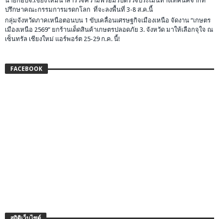
นายกอบจ.เชียงใหม่นำสำรวจความพร้อมรับตรวจประเมินทางเทคนิคจากที่
ปรึกษาคณะกรรมการมรดกโลก ที่จะลงพื้นที่ 3-8 ส.ค.นี้
กลุ่มจังหวัดภาคเหนือตอนบน 1 ขับเคลื่อนเศรษฐกิจเมืองเหนือ จัดงาน “เกษตร
เมืองเหนือ 2569” ยกร้านเด็ดสินค้าเกษตรปลอดภัย 3. จังหวัด มาให้เลือกจุใจ ณ
เซ็นทรัล เชียงใหม่ แอร์พอร์ต 25-29 ก.ค. นี้!
FACEBOOK
สถิติเว็บไซต์