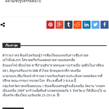
ผลในเชิงรูปธรรมต่อไป
เรื่องล่าสุด
ตำรวจภาค5 ดีเอสไอพร้อมผู้ว่าฯเชียงใหม่แถลงจับสาวเชียงรายด
เฮโรอีน8.2กก.ใส่ขวดครีมกันแดดปลายทางออสเตรเลีย
มินอองไลง์ เยือนไทย หารือ”อนุทิน”คาดหนุนความร่วมมือ-จุดยืนในอาเซียน
สสว. สัญจรเสริมแกร่ง SME ทั่วไทย ปักหมุดแรกที่ภาคเหนือ
นายกอบจ.เชียงใหม่นำสำรวจความพร้อมรับตรวจประเมินทางเทคนิคจากที่
ปรึกษาคณะกรรมการมรดกโลก ที่จะลงพื้นที่ 3-8 ส.ค.นี้
กลุ่มจังหวัดภาคเหนือตอนบน 1 ขับเคลื่อนเศรษฐกิจเมืองเหนือ จัดงาน “เกษตร
เมืองเหนือ 2569” ยกร้านเด็ดสินค้าเกษตรปลอดภัย 3. จังหวัด มาให้เลือกจุใจ ณ
เซ็นทรัล เชียงใหม่ แอร์พอร์ต 25-29 ก.ค. นี้!