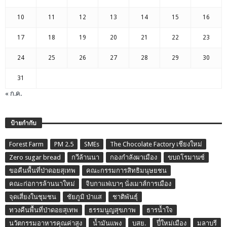
10
11
12
13
14
15
16
17
18
19
20
21
22
23
24
25
26
27
28
29
30
31
« ก.ค.
ป้ายกำกับ
Forest Farm
PM 2.5
SMEs
The Chocolate Factory เชียงใหม่
Zero sugar bread
กวีล้านนา
กองกำลังผาเมือง
ขบถโรมานซ์
ขอคืนพื้นที่ป่าดอยสุเทพ
คณะกรรมการสิทธิมนุษยชน
คณะก่อการล้านนาใหม่
จิบกาแฟเบาๆ นั่งเมาส์การเมือง
จุดเสี่ยงในชุมชน
ชัยภูมิ ป่าแส
ชาติพันธุ์
ทวงคืนพื้นที่ป่าดอยสุเทพ
ธรรมนูญสุขภาพ
ธารน้ำใจ
นวัตกรรมอาหารคุณค่าสูง
น้ำมันแพง
บสย.
ปี๋ใหม่เมือง
มลาบรี