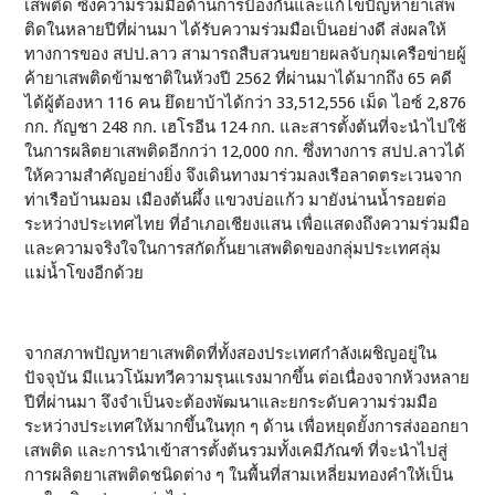
เสพติด ซึ่งความร่วมมือด้านการป้องกันและแก้ไขปัญหายาเสพ
ติดในหลายปีที่ผ่านมา ได้รับความร่วมมือเป็นอย่างดี ส่งผลให้
ทางการของ สปป.ลาว สามารถสืบสวนขยายผลจับกุมเครือข่ายผู้
ค้ายาเสพติดข้ามชาติในห้วงปี 2562 ที่ผ่านมาได้มากถึง 65 คดี
ได้ผู้ต้องหา 116 คน ยึดยาบ้าได้กว่า 33,512,556 เม็ด ไอซ์ 2,876
กก. กัญชา 248 กก. เฮโรอีน 124 กก. และสารตั้งต้นที่จะนำไปใช้
ในการผลิตยาเสพติดอีกกว่า 12,000 กก. ซึ่งทางการ สปป.ลาวได้
ให้ความสำคัญอย่างยิ่ง จึงเดินทางมาร่วมลงเรือลาดตระเวนจาก
ท่าเรือบ้านมอม เมืองต้นผึ้ง แขวงบ่อแก้ว มายังน่านน้ำรอยต่อ
ระหว่างประเทศไทย ที่อำเภอเชียงแสน เพื่อแสดงถึงความร่วมมือ
และความจริงใจในการสกัดกั้นยาเสพติดของกลุ่มประเทศลุ่ม
แม่น้ำโขงอีกด้วย
จากสภาพปัญหายาเสพติดที่ทั้งสองประเทศกำลังเผชิญอยู่ใน
ปัจจุบัน มีแนวโน้มทวีความรุนแรงมากขึ้น ต่อเนื่องจากห้วงหลาย
ปีที่ผ่านมา จึงจำเป็นจะต้องพัฒนาและยกระดับความร่วมมือ
ระหว่างประเทศให้มากขึ้นในทุก ๆ ด้าน เพื่อหยุดยั้งการส่งออกยา
เสพติด และการนำเข้าสารตั้งต้นรวมทั้งเคมีภัณฑ์ ที่จะนำไปสู่
การผลิตยาเสพติดชนิดต่าง ๆ ในพื้นที่สามเหลี่ยมทองคำให้เป็น