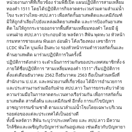
หน่วยงานภาคีที่เกี่ยวข้อง ร่วมพิธีเปิด แผนปฏิบัติการสามเหลี่ยม
ทองคำ 1511 โดยได้ปฏิบัติภารกิจลาดตระเวนร่วมตามลำแม่น้ำ
โขง ระหว่างไทย-สปป.ลาว เพื่อสกัดกั้นยาเสพติดและเคมีภัณฑ์
มิให้ถูกลำเลียงไปยังแหล่งผลิตยาเสพติด และการป้องกันยาเสพ
ติด ไม่ให้ถูกกระจายออกจากพื้นที่สามเหลี่ยมทองคำ โดยมี ผู้
แทนฝ่าย สปป.ลาว ประกอบด้วย พลจัตวา สีพัน พุดทะวง หัวหน้า
กรมทหารชายแดน พันเอก อ่อนผิว โค้งเวียงทอง เลขาธิการ
LCDC พันโท บุนเพ็ง อินทะวง รองหัวหน้ากรมตำรวจสกัดกั้นและ
ต้านยาเสพติด มาร่วมปฏิบัติการในครั้งนี้
ปฏิบัติการดังกล่าว จะดำเนินการร่วมกันของประเทศสมาชิกทั้ง 6
ภายใต้ชื่อปฏิบัติการ “สามเหลี่ยมทองคำ 1511” เริ่มปฏิบัติการ
ตั้งแต่เดือนธันวาคม 2562 ถึงธันวาคม 2563 ถือเป็นส่วนหนึ่งที่
สำนักงาน ป.ป.ส. และหน่วยงานที่เกี่ยวข้อง ได้มีการอำนวยการ
และประสานงานร่วมมือกับฝ่าย สปป.ลาว ในการยกระดับว่าด้วย
ความร่วมมือในการลาดตระเวนทางเรือร่วมกัน เพื่อการสกัดกั้น
ยาเสพติด สารตั้งต้น และเคมีภัณฑ์ อีกทั้ง การแก้ไขปัญหา
อาชญากรรมข้ามชาติ ตามแนวลำแม่น้ำโขงโดยเฉพาะบริเวณ
รอยต่อของแต่ละประเทศได้เป็นอย่างดี
ทั้งนี้ พลจัตวา สีพัน ระบุว่าประเทศไทย และ สปป.ลาว มีความ
ใกล้ชิดและเผชิญกับปัญหาร่วมกันอยู่เสมอ เช่นเดียวกับปัญหายา