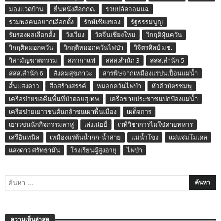
มองแวดบ้าน
ยื่นหนังสือกกต.
รวบปลัดจอมแฉ
รวมพลคนอยากเลือกตั้ง
รักษ์เชียงของ
รัฐธรรมนูญ
รับรองผลเลือกตั้ง
วังเวียง
วัดจีนเชียงใหม่
วิกฤติฝุ่นควัน
วิกฤติหมอกควัน
วิกฤติหมอกควันไฟป่า
วิจิตรศิลป์ มช.
วิสามัญฆาตกรรม
สภากาแฟ
สสส.สำนัก 3
สสส.สำนัก 5
สสส.สำนัก 6
สังคมสุขภาวะ
สารพิษจากเหมืองแร่ปนเปื้อนแม่น้ำ
สิ้นแสงดาว
สื่อสร้างสรรค์
หมอกควันไฟป่า
หัวคิวบัตรชมพู
เครือข่ายขอคืนพื้นที่ป่าดอยสุเทพ
เครือข่ายประชาชนปกป้องแม่น้ำ
เครือข่ายเยาวชนต้นกล้าชนเผ่าพื้นเมือง
เผด็จการ
เยาวชนนักกิจกรรมลาหู่
เล่งเน่ยยี่
เวทีวิชาการไม่ใช่ค่ายทหาร
เสรีอินทนิล
เหมืองแร่ต้นน้ำกก-น้ำสาย
แม่น้ำโขง
แม่แจ่มโมเดล
แสงดาว ศรัทธามั่น
โรงเรียนผู้สูงอายุ
ไฟป่า
ความเห็นล่าสุด