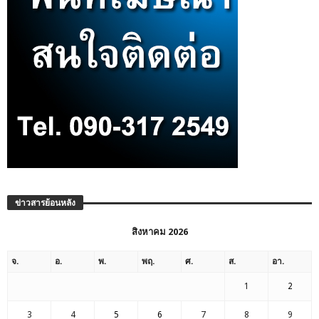
ข่าวสารย้อนหลัง
สิงหาคม 2026
จ.
อ.
พ.
พฤ.
ศ.
ส.
อา.
1
2
3
4
5
6
7
8
9