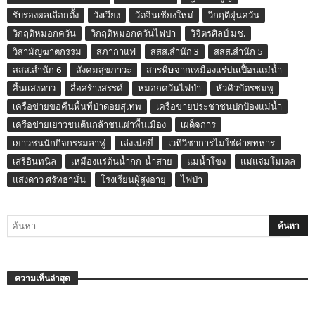
รับรองผลเลือกตั้ง
วังเวียง
วัดจีนเชียงใหม่
วิกฤติฝุ่นควัน
วิกฤติหมอกควัน
วิกฤติหมอกควันไฟป่า
วิจิตรศิลป์ มช.
วิสามัญฆาตกรรม
สภากาแฟ
สสส.สำนัก 3
สสส.สำนัก 5
สสส.สำนัก 6
สังคมสุขภาวะ
สารพิษจากเหมืองแร่ปนเปื้อนแม่น้ำ
สิ้นแสงดาว
สื่อสร้างสรรค์
หมอกควันไฟป่า
หัวคิวบัตรชมพู
เครือข่ายขอคืนพื้นที่ป่าดอยสุเทพ
เครือข่ายประชาชนปกป้องแม่น้ำ
เครือข่ายเยาวชนต้นกล้าชนเผ่าพื้นเมือง
เผด็จการ
เยาวชนนักกิจกรรมลาหู่
เล่งเน่ยยี่
เวทีวิชาการไม่ใช่ค่ายทหาร
เสรีอินทนิล
เหมืองแร่ต้นน้ำกก-น้ำสาย
แม่น้ำโขง
แม่แจ่มโมเดล
แสงดาว ศรัทธามั่น
โรงเรียนผู้สูงอายุ
ไฟป่า
ความเห็นล่าสุด