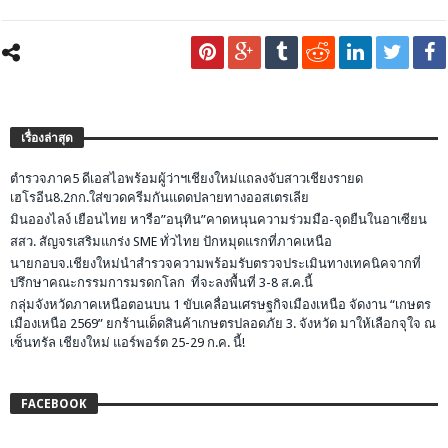
เรื่องล่าสุด
ตำรวจภาค5 ดีเอสไอพร้อมผู้ว่าฯเชียงใหม่แถลงจับสาวเชียงรายด
เฮโรอีน8.2กก.ใส่ขวดครีมกันแดดปลายทางออสเตรเลีย
มินอองไลง์ เยือนไทย หารือ”อนุทิน”คาดหนุนความร่วมมือ-จุดยืนในอาเซียน
สสว. สัญจรเสริมแกร่ง SME ทั่วไทย ปักหมุดแรกที่ภาคเหนือ
นายกอบจ.เชียงใหม่นำสำรวจความพร้อมรับตรวจประเมินทางเทคนิคจากที่
ปรึกษาคณะกรรมการมรดกโลก ที่จะลงพื้นที่ 3-8 ส.ค.นี้
กลุ่มจังหวัดภาคเหนือตอนบน 1 ขับเคลื่อนเศรษฐกิจเมืองเหนือ จัดงาน “เกษตร
เมืองเหนือ 2569” ยกร้านเด็ดสินค้าเกษตรปลอดภัย 3. จังหวัด มาให้เลือกจุใจ ณ
เซ็นทรัล เชียงใหม่ แอร์พอร์ต 25-29 ก.ค. นี้!
FACEBOOK