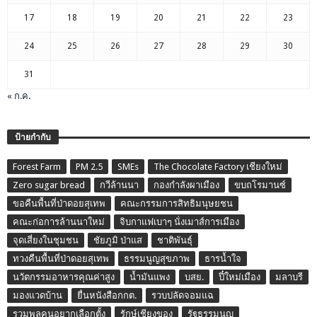
17
18
19
20
21
22
23
24
25
26
27
28
29
30
31
« ก.ค.
ป้ายกำกับ
Forest Farm
PM 2.5
SMEs
The Chocolate Factory เชียงใหม่
Zero sugar bread
กวีล้านนา
กองกำลังผาเมือง
ขบถโรมานซ์
ขอคืนพื้นที่ป่าดอยสุเทพ
คณะกรรมการสิทธิมนุษยชน
คณะก่อการล้านนาใหม่
จิบกาแฟเบาๆ นั่งเมาส์การเมือง
จุดเสี่ยงในชุมชน
ชัยภูมิ ป่าแส
ชาติพันธุ์
ทวงคืนพื้นที่ป่าดอยสุเทพ
ธรรมนูญสุขภาพ
ธารน้ำใจ
นวัตกรรมอาหารคุณค่าสูง
น้ำมันแพง
บสย.
ปี๋ใหม่เมือง
มลาบรี
มองแวดบ้าน
ยื่นหนังสือกกต.
รวบปลัดจอมแฉ
รวมพลคนอยากเลือกตั้ง
รักษ์เชียงของ
รัฐธรรมนูญ