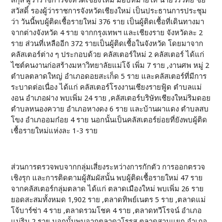
สกุล ผู้ว่าราชการจังหวัดเชียงใหม่ มอบหมายให้ นายวรวิทย์ ชัย
สวัสดิ์ รองผู้ว่าราชการจังหวัดเชียงใหม่ เป็นประธานการประชุม
ว่า วันนี้พบผู้ติดเชื้อรายใหม่ 376 ราย เป็นผู้ติดเชื้อที่เดินทางมา
จากต่างจังหวัด 4 ราย จากกรุงเทพฯ และเชียงราย จังหวัดละ 2
ราย ส่วนที่เหลืออีก 372 รายเป็นผู้ติดเชื้อในจังหวัด โดยมาจาก
คลัสเตอร์ต่าง ๆ ประกอบด้วย คลัสเตอร์ใหม่ 2 คลัสเตอร์ ได้แก่
ไซต์คนงานก่อสร้างมหาวิทยาลัยแม่โจ้ เพิ่ม 7 ราย ,งานศพ หมู่ 2
ตำบลตลาดใหญ่ อำเภอดอยสะเก็ด 5 ราย และคลัสเตอร์ที่มีการ
ระบาดต่อเนื่อง ได้แก่ คลัสเตอร์โรงงานเชียงรายฟู้ด ตำบลแม่
งอน อำเภอฝาง พบเพิ่ม 24 ราย ,คลัสเตอร์บริษัทเชียงใหม่ริมดอย
ตำบลหนองควาย อำเภอหางดง 6 ราย และบ้านผาแดง ตำบลสบ
โขง อำเภออมก๋อย 4 ราย นอกนั้นเป็นคลัสเตอร์ย่อยที่ยังพบผู้ติด
เชื้อรายใหม่แห่งละ 1-3 ราย
ส่วนการตรวจพบจากกลุ่มเสี่ยงระหว่างการกักตัว การออกตรวจ
เชิงรุก และการติดตามผู้สัมผัสนั้น พบผู้ติดเชื้อรายใหม่ 47 ราย
จากคลัสเตอร์กลุ่มตลาด ได้แก่ ตลาดเมืองใหม่ พบเพิ่ม 26 ราย
ยอดสะสมทั้งหมด 1,902 ราย ,ตลาดทิพย์เนตร 5 ราย ,ตลาดแม่
โจ้บาร์ซ่า 4 ราย ,ตลาดรวมโชค 4 ราย ,ตลาดทวีโรจน์ อำเภอ
แม่ริม 2 ราย นอกนั้นพบจากตลาดวโรรส ตลาดสามแยก อำเภอ