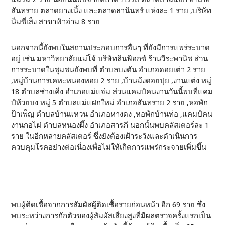
สันทราย ตลาดยางเนิ้ง และตลาดธานินทร์ แห่งละ 1 ราย ,บริษัท
นิ่มซี่เส็ง สาขาฟ้าฮ่าม 8 ราย
นอกจากนี้ยังพบในสถานประกอบการอื่นๆ ที่ยังมีการแพร่ระบาด
อยู่ เช่น มหาวิทยาลัยแม่โจ้ บริษัทลินฟ้อกซ์ ร้านวีระพานิช ส่วน
การระบาดในชุมชนยังพบที่ ตำบลบงตัน อำเภอดอยเต่า 2 ราย
,หมู่บ้านการเคหะหนองหอย 2 ราย ,บ้านม้งดอยปุย ,งานแต่ง หมู่
18 ตำบลช่างเคิ่ง อำเภอแม่แจ่ม ส่วนแคมป์คนงานวันนี้พบที่แคม
ป์ห้วยบง หมู่ 5 ตำบลแม่แฝกใหม่ อำเภอสันทราย 2 ราย ,หอพัก
ป้าเพ็ญ ตำบลบ้านแหวน อำเภอหางดง ,หอพักบ้านท่อ ,แคมป์คน
งานกอไผ่ ตำบลหนองผึ้ง อำเภอสารภี นอกนั้นพบคลัสเตอร์ละ 1
ราย ในอีกหลายคลัสเตอร์ ซึ่งยังต้องเฝ้าระวังและดำเนินการ
ควบคุมโรคอย่างต่อเนื่องเพื่อไม่ให้เกิดการแพร่กระจายเพิ่มขึ้น
พบผู้ติดเชื้อจากการสัมผัสผู้ติดเชื้อรายก่อนหน้า อีก 69 ราย ซึ่ง
พบระหว่างการกักตัวของผู้สัมผัสเสี่ยงสูงที่มีผลตรวจครั้งแรกเป็น