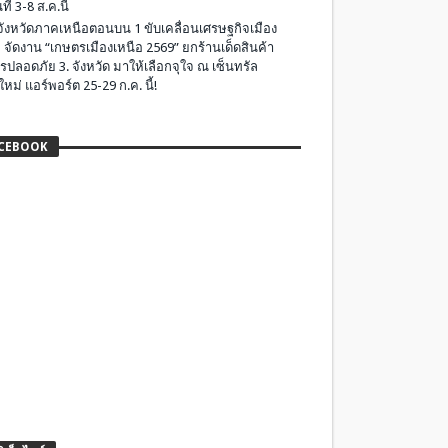
ที่ 3-8 ส.ค.นี้
มจังหวัดภาคเหนือตอนบน 1 ขับเคลื่อนเศรษฐกิจเมือง
 จัดงาน “เกษตรเมืองเหนือ 2569” ยกร้านเด็ดสินค้า
รปลอดภัย 3. จังหวัด มาให้เลือกจุใจ ณ เซ็นทรัล
ใหม่ แอร์พอร์ต 25-29 ก.ค. นี้!
CEBOOK