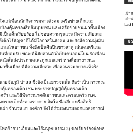
ื่อวันที่ 17 มี.ค.60 ที่ผ่านมา และได้จับกุมนายพงศ์นัย
สถิ
เข้าช
เข้าช
จแก่เพื่อนนักกิจกรรมทางสังคม เครือข่ายเด็กและ
Last
้องคุ้มครองสิทธิมนุษยชน และเครือข่ายชนเผ่าพื้นเมือง
ูมิเป็นเด็กเรียบร้อย ไม่ชอบความรุนแรง มีความเสียสละ
้เด็กไร้สัญชาติได้มีโอกาสในสังคม และยังมีความมุ่งมั่น
NO
นนำเยาวชน ทั้งยังเป็นศิลปินชาวลาหู่ เล่นดนตรีและ
นที่ยอมรับ ขณะที่นิสัยส่วนตัวก็เป็นคนอ่อนโยน รักเพื่อน
นังสั้นส่งประกวดและถูกเผยแพร่ ทางสื่อสาธารณะ
พื้นเมือง ที่มีความเสียสละเพื่อส่วนรวมอย่างแท้จริง
ยชัยภูมิ ป่าแส ซึ่งยังเป็นเยาวชนนั้น ถือว่าเป็น การกระ
้มครองเด็ก เช่น พระราชบัญญัติคุ้มครองเด็ก
รัว และวิธีพิจารณาคดีเยาวชนและครอบครัว พ.ศ.
ครองเด็กทั้งทางร่างกาย จิตใจ ชื่อเสียง หรือสิทธิ
ชนเผ่า จำนวน 31 องค์กร จึงได้ร่วมลงนามออกแถลงการณ์
โหดร้ายป่าเถื่อนและไร้มนุษยธรรม 2) ขอเรียกร้องต่อพล