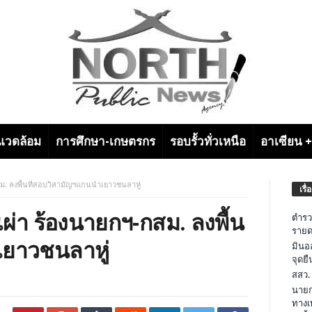
งแวดล้อม
การศึกษา-เกษตรกร
รอบรั้วทั่วเหนือ
อาเซียน 
ม. ลงพื้นที่สอบวิสามัญฯแกนนำเยาวชนลาหู่
เรื่
ผ่า ร้องนายกฯ-กสม. ลงพื้น
ตำรว
รายด
เยาวชนลาหู่
มินอ
จุดย
สสว.
นายก
ทางเ