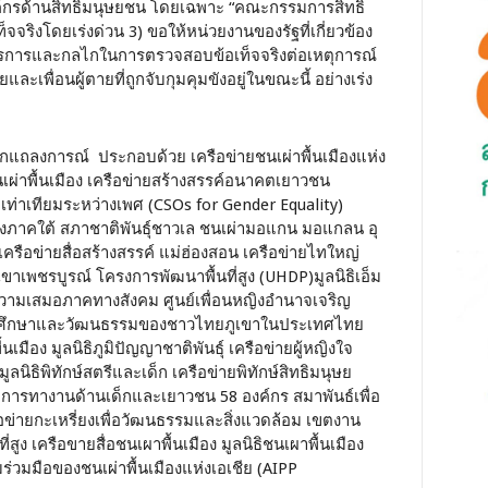
ค์กรด้านสิทธิมนุษยชน โดยเฉพาะ “คณะกรรมการสิทธิ
็จจริงโดยเร่งด่วน 3) ขอให้หน่วยงานของรัฐที่เกี่ยวข้อง
การและกลไกในการตรวจสอบข้อเท็จจริงต่อเหตุการณ์
และเพื่อนผู้ตายที่ถูกจับกุมคุมขังอยู่ในขณะนี้ อย่างเร่ง
ออกแถลงการณ์ ประกอบด้วย เครือข่ายชนเผ่าพื้นเมืองแห่ง
ผ่าพื้นเมือง เครือข่ายสร้างสรรค์อนาคตเยาวชน
ท่าเทียมระหว่างเพศ (CSOs for Gender Equality)
องภาคใต้ สภาชาติพันธุ์ชาวเล ชนเผ่ามอแกน มอแกลน อุ
ครือข่ายสื่อสร้างสรรค์ แม่ฮ่องสอน เครือข่ายไทใหญ่
เขาเพชรบูรณ์ โครงการพัฒนาพื้นที่สูง (UHDP)
มูลนิธิเอ็ม
ริมความเสมอภาคทางสังคม ศูนย์เพื่อนหญิงอำนาจเจริญ
การศึกษาและวัฒนธรรมของชาวไทยภูเขาในประเทศไทย
เมือง มูลนิธิภูมิปัญญาชาติพันธุ์ เครือข่ายผู้หญิงใจ
นิธิพิทักษ์สตรีและเด็ก เครือข่ายพิทักษ์สิทธิมนุษย
ข่ายการทางานด้านเด็กและเยาวชน 58 องค์กร สมาพันธ์เพื่อ
่ายกะเหรี่ยงเพื่อวัฒนธรรมและสิ่งแวดล้อม เขตงาน
่สูง เครือขายสื่อชนเผาพื้นเมือง มูลนิธิชนเผาพื้นเมือง
ร่วมมือของชนเผ่าพื้นเมืองแห่งเอเชีย (AIPP