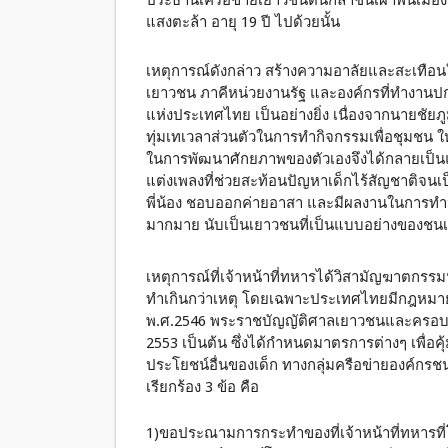
ประธานเครือข่ายเยาวชนต้นกล้าชนเผ่าพื้นเมือง เม
แสงตะล้า อายุ 19 ปี ไปด้วยนั้น
เหตุการณ์ดังกล่าว สร้างความอาลัยและสะเทือนใ
เยาวชน ภาคีหน่วยงานรัฐ และองค์กรที่ทำงานปกป
แห่งประเทศไทย เป็นอย่างยิ่ง เนื่องจากนายชัยภ
ทุ่มเทเวลาส่วนตัวในการทำกิจกรรมเพื่อชุมชน ให
ในการพัฒนาศักยภาพของตัวเองจึงได้กลายเป็นแก
แต่งเพลงที่ช่วยสะท้อนปัญหาเด็กไร้สัญชาติจนเป็
พี่น้อง ชอบออกค่ายอาสา และมีผลงานในการทำห
มากมาย นับเป็นเยาวชนที่เป็นแบบอย่างของชนเผ่า
เหตุการณ์ที่เจ้าหน้าที่ทหารได้วิสามัญฆาตกรรมนา
ทำเกินกว่าเหตุ โดยเฉพาะประเทศไทยมีกฎหมายคุ
พ.ศ.2546 พระราชบัญญัติศาลเยาวชนและครอบค
2553 เป็นต้น ซึ่งได้กำหนดมาตรการต่างๆ เพื่อคุ้ม
ประโยชน์อื่นของเด็ก ทางกลุ่มครือข่ายองค์กร
เรียกร้อง 3 ข้อ คือ
1)ขอประณามการกระทำของที่เจ้าหน้าที่ทหารที่