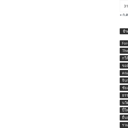
31
« ก.ค
ป้า
For
The
กวี
ขอค
คณะ
จิบ
ชัย
ธร
นวั
ปี๋ใ
ยื่
รวม