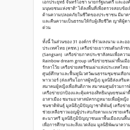
เอกประยุทธ์ จันทร์โอชา นายกรัฐมนตรี และอง
มนุษยชนแห่งชาติ” ได้ลงพื้นที่เพื่อตรวจสอบข้อเท
ด้านความปลอดภัยในชีวิตของประชาชน มีมาตร
และคืนความเป็นธรรมให้กับผู้เสียชีวิต ญาติผู้ตาย
ด่วน
ทั้งนี้ ในส่วนของ 31 องค์กร ที่ร่วมลงนาม และ
ประเทศไทย (คชท.) เครือข่ายเยาวชนต้นกล้าชนเ
(Sangsan) เครือข่ายภาคประชาสังคมเพื่อความเ
Rainbow dream group เครือข่ายชนเผ่าพื้นเมื
รักลาโว้ย เครือข่ายสตรีชนเผ่าแห่งประเทศไทย เ
ศูนย์ศึกษาและฟื้นฟูนิเวศวัฒนธรรมชุมชนเทือก
พาวเวอร์ (ส่งเสริมโอกาสผู้หญิง) มูลนิธิส่งเส
สมาคมผู้หญิงเพื่อสันติภาพ สมาคมศูนย์รวม
เครือข่ายปกป้องและคุ้มครองสิทธิมนุษยชนเผ่าพื้น
อาสาเมือง ชมรมอาสาสมัครกฎหมายเพื่อผู้หญิง มูล
ชนชาติพันธุ์ มูลนิธิภูมิปัญญาชาติพันธุ์ เครือ
ช่วยเหลือชาวมอญผู้ประสบภัยตามแนวชายเครือข
ตะนาวศรี มูลนิธิภูมิปัญญาชนเผาพื้นเมืองบนพื้นที
เพื่อการศึกษาและสิ่งแวดล้อม มูลนิธิพัฒนาความ