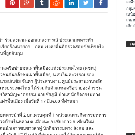
ลงพื้น
กลุ่
เหนือ
เกษต
เชียง
รชนเผ่า ร่วมลงนาม-ออกแถลงการณ์ ประณามทหารทำ
FA
ยกร้องนายกฯ – กสม.เร่งลงพื้นที่ตรวจสอบข้อเท็จจริง
นที่ถูกจับกุม
สานงานเครือข่ายชนเผ่าพื้นเมืองแห่งประเทศไทย (คชท.)
ชนต้นกล้าชนเผ่าพื้นเมือง, น.ส.เงิน ละวรรณ รอง
, นายปณชัย จันตา ผู้ประสานงาน ศูนย์ประสานงานหลัก
องแห่งประเทศไทย ได้ร่วมกับตัวแทนเครือข่ายองค์กรชน
รวิสามัญฆาตกรรม นายชัยภูมิ ป่าแส นักกิจกรรมทาง
้นเมือง เมื่อวันที่ 17 มี.ค.60 ที่ผ่านมา
อยทหารม้าที่ 2 บก.ควบคุมที่ 1 หน่วยเฉพาะกิจกรรมทหาร
ตรวจบ้านรินหลวง ต.เมืองนะ อ.เชียงดาว จ.เชียงใหม่
 แกนนำเยาวชนชาวลาหู่ นักกิจกรรมทาง สังคม และ