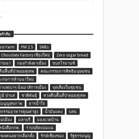
.
ยกำกับ
est Farm
PM 2.5
SMEs
 Chocolate Factory เชียงใหม่
Zero sugar bread
ล้านนา
กองกำลังผาเมือง
ขบถโรมานซ์
ืนพื้นที่ป่าดอยสุเทพ
คณะกรรมการสิทธิมนุษยชน
ก่อการล้านนาใหม่
กาแฟเบาๆ นั่งเมาส์การเมือง
จุดเสี่ยงในชุมชน
ภูมิ ป่าแส
ชาติพันธุ์
ทวงคืนพื้นที่ป่าดอยสุเทพ
รมนูญสุขภาพ
ธารน้ำใจ
ตกรรมอาหารคุณค่าสูง
น้ำมันแพง
บสย.
หม่เมือง
มลาบรี
มองแวดบ้าน
นหนังสือกกต.
รวบปลัดจอมแฉ
พลคนอยากเลือกตั้ง
รักษ์เชียงของ
รัฐธรรมนูญ