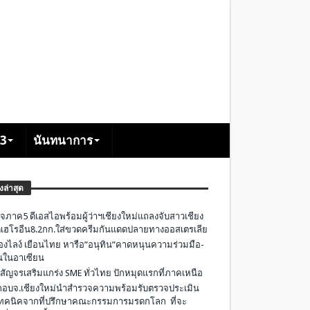
+3
นันทนาการ
องล่าสุด
จภาค5 ดีเอสไอพร้อมผู้ว่าฯเชียงใหม่แถลงจับสาวเชียง
เฮโรอีน8.2กก.ใส่ขวดครีมกันแดดปลายทางออสเตรเลีย
องไลง์ เยือนไทย หารือ”อนุทิน”คาดหนุนความร่วมมือ-
ืนในอาเซียน
 สัญจรเสริมแกร่ง SME ทั่วไทย ปักหมุดแรกที่ภาคเหนือ
อบจ.เชียงใหม่นำสำรวจความพร้อมรับตรวจประเมิน
ทคนิคจากที่ปรึกษาคณะกรรมการมรดกโลก ที่จะ