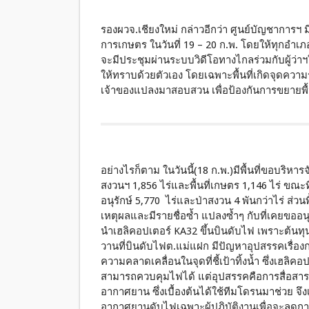
รองผวจ.เชียงใหม่ กล่าวอีกว่า ศูนย์บัญชาการฯ มี
การเกษตร ในวันที่ 19 – 20 ก.พ. โดยให้ทุกอ
จะมีประชุมผ่านระบบวิดีโอทางไกลร่วมกับผู้ว่าฯใ
ให้ทราบด้วยตัวเอง โดยเฉพาะพื้นที่เกิดจุดความ
เจ้าของแปลงมาสอบสวน เพื่อป้องกันการขยายพื้น
อย่างไรก็ตาม ในวันนี้(18 ก.พ.)มีพื้นที่ขอบริหารจัด
สงวนฯ 1,856 ไร่และพื้นที่เกษตร 1,146 ไร่ ขณะที่
อนุรักษ์ 5,770 ไร่และป่าสงวน 4 พันกว่าไร่ ส่วนพ
เหตุผลและมีรายชื่อซ้ำ แปลงซ้ำๆ กับที่เคยขออนุ
นำเฮลิคอปเตอร์ KA32 ขึ้นบินดับไฟ เพราะต้นทุนค่า
วานที่บินดับไฟต.แม่แฝก มีปัญหาอุปสรรคเรื่องก
ความคลาดเคลื่อนในจุดที่ชี้เป้าทิ้งน้ำ ซึ่งเฮลิคอ
สามารถควบคุมไฟได้ แต่อุปสรรคคือการสื่อสาร การ
อากาศยาน ซึ่งเบื้องต้นได้ใช้ทีมโดรนมาช่วย จึ
อากาศยานดับไฟเฉพาะผู้ปฏิบัติงานเพื่อจะลดกา