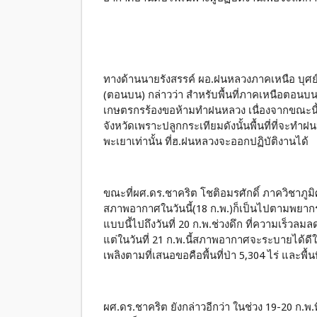
ทางด้านนายรังสรรค์ ผอ.ฝนหลวงภาคเหนือ บุศย์
(ตอนบน) กล่าวว่า สำหรับพื้นที่ภาคเหนือตอนบน
เกษตรกรร้องขอห้ามทำฝนหลวง เนื่องจากขณะนี้ล
จังหวัดเพราะปลูกกระเทียมดังนั้นพื้นที่ที่จะทำ
พะเยาเท่านั้น ที่ฮ.ฝนหลวงจะออกปฏิบัติงานได้
ขณะที่ผศ.ดร.ชาคริต โชติอมรศักดิ์ ภาควิชาภูมิศ
สภาพอากาศในวันนี้(18 ก.พ.)ก็เป็นไปตามพยากรณ์
แบบนี้ไปถึงวันที่ 20 ก.พ.ช่วงดึก ที่ความเร็ว
แต่ในวันที่ 21 ก.พ.นี้สภาพอากาศจะระบายได้ดี
เพลิงตามที่เสนอขอคือพื้นที่ป่า 5,304 ไร่ และพื้น
ผศ.ดร.ชาคริต ยังกล่าวอีกว่า ในช่วง 19-20 ก.พ.ท