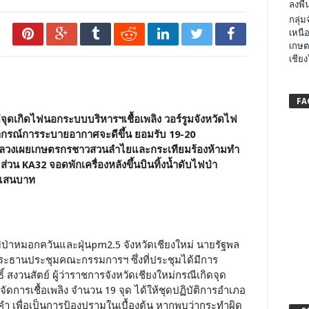
ลงพื้น
กลุ่
เหนือ
เกษต
เชียง
FA
ีจุดเกิดไฟนอกระบบบริหารฯเชื้อเพลิง
วอร์รูมจังหวัดไฟ
รพยากรณ์การระบายอากาศจะดีขึ้น ยอมรับ 19-20
นหลวงเผยเกษตรกรชาวสวนลำไยและกระเทียมร้องห้ามทำ
 ส่วน
KA32
จอดพักเครื่องหลังขึ้นบินทิ้งน้ำดับไฟป่า
6 แสนบาท
หาไฟป่าหมอกควันและฝุ่นpm2.5 จังหวัดเชียงใหม่ นายรัฐพล
นประธานประชุมคณะกรรมการฯ ซึ่งที่ประชุมได้มีการ
สงวนสัตย์ ผู้ว่าราชการจังหวัดเชียงใหม่กรณีเกิดจุด
ัดการเชื้อเพลิง จำนวน 19 จุด ได้ให้ชุดปฏิบัติการอำเภอ
ำ เพื่อเป็นการป้องปรามในเบื้องต้น หากพบว่ากระทำผิด