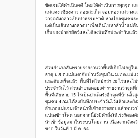
ชัดเจนให้ดำเนินคดี โดยให้ดำเนินการทุกจุด
แม่แตง เชียงดาว ดอยสะเก็ด จอมทอง แม่วา
ว่าจุดดังกล่าวเป็นป่าธรรมชาติ ห่างไกลชุมชนระ
แต่เป็นเส้นทางกลางป่าเพื่อเดินไปหาลำน้ำแม่ตื่น
เก็บของป่าล่าสัตว์และได้ลงบันทึกประจำวันแล้ว
ส่วนอำเภอสันทรายรายงานว่าพื้นที่เกิดไฟอยู่ใ
ธาตุ ม.9 ต.แม่แฝกกับบ้านวังขุมเงิน ม.7 ต.แม่แฝ
และดับเสร็จแล้ว พื้นที่ไฟไหม้กว่า 20 ไร่และ
ประจำวันไว้ ส่วนอำเภอดอยเต่ารายงานว่าจุดที่เกิ
พื้นที่เสียหาย 15 ไร่เป็นป่าเต็งรังอีกจุดที่บ้านงิ้ว
ชุมชน 4 กม.ได้ลงบันทึกประจำวันไว้แล้วและยังมี
อำเภอแม่แจ่มเจ้าหน้าที่เข้าตรวจสอบแล้วพบว่า
แปลงข้าวโพด นอกจากนี้ยังมีคำสั่งให้เร่งรัดอง
นำเข้าข้อมูลมาในระบบโดยด่วน เนื่องจากจังห
ขาด ในวันที่ 1 มี.ค. 64