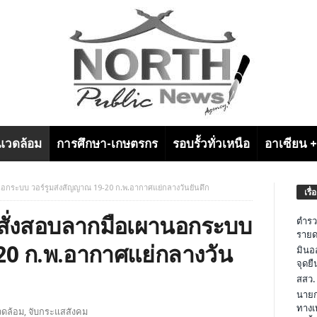
งแวดล้อม
การศึกษา-เกษตรกร
รอบรั้วทั่วเหนือ
อาเซียน 
านอกระบบ วอร์รูมส่งสัญญาณ 19-20 ก.พ.อากาศแย่กลางวันยันดึก
เรื่
ฯสั่งสอบลากมือเผานอกระบบ
ตำรว
รายด
20 ก.พ.อากาศแย่กลางวัน
มินอ
จุดย
สสว.
นายก
ทางเ
วดล้อม
,
จับกระแสสังคม