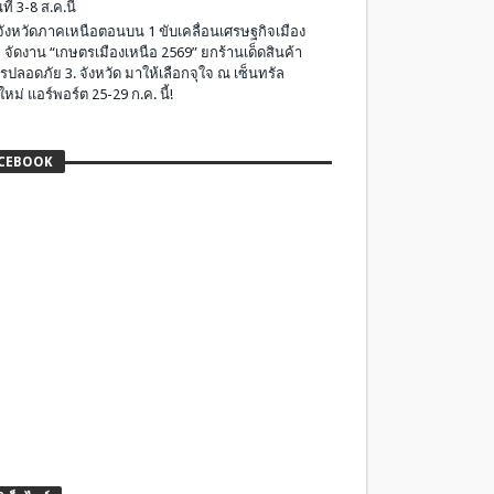
ที่ 3-8 ส.ค.นี้
มจังหวัดภาคเหนือตอนบน 1 ขับเคลื่อนเศรษฐกิจเมือง
 จัดงาน “เกษตรเมืองเหนือ 2569” ยกร้านเด็ดสินค้า
รปลอดภัย 3. จังหวัด มาให้เลือกจุใจ ณ เซ็นทรัล
ใหม่ แอร์พอร์ต 25-29 ก.ค. นี้!
CEBOOK