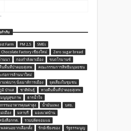
.
ยกำกับ
est Farm
PM 2.5
SMEs
 Chocolate Factory เชียงใหม่
Zero sugar bread
ล้านนา
กองกำลังผาเมือง
ขบถโรมานซ์
ืนพื้นที่ป่าดอยสุเทพ
คณะกรรมการสิทธิมนุษยชน
ก่อการล้านนาใหม่
กาแฟเบาๆ นั่งเมาส์การเมือง
จุดเสี่ยงในชุมชน
ภูมิ ป่าแส
ชาติพันธุ์
ทวงคืนพื้นที่ป่าดอยสุเทพ
รมนูญสุขภาพ
ธารน้ำใจ
ตกรรมอาหารคุณค่าสูง
น้ำมันแพง
บสย.
หม่เมือง
มลาบรี
มองแวดบ้าน
นหนังสือกกต.
รวบปลัดจอมแฉ
พลคนอยากเลือกตั้ง
รักษ์เชียงของ
รัฐธรรมนูญ