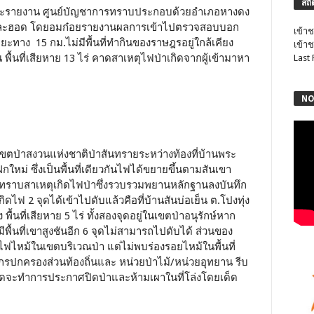
สถิ
 และรายงาน ศูนย์บัญชาการทราบประกอบด้วยอำเภอหางดง
งและฮอด โดยอมก๋อยรายงานผลการเข้าไปตรวจสอบบอก
เข้าช
ยะทาง 15 กม.ไม่มีพื้นที่ทำกินของราษฎรอยู่ใกล้เคียง
เข้าช
 พื้นที่เสียหาย 13 ไร่ คาดสาเหตุไฟป่าเกิดจากผู้เข้ามาหา
Last
NO
นเขตป่าสงวนแห่งชาติป่าสันทรายระหว่างท้องที่บ้านพระ
กใหม่ ซึ่งเป็นพื้นที่เดียวกันไฟได้ขยายขึ้นตามสันเขา
ไม่ทราบสาเหตุเกิดไฟป่าซึ่งรวบรวมพยานหลักฐานลงบันทึก
ดไฟ 2 จุดได้เข้าไปดับแล้วคือที่บ้านสันบ่อเย็น ต.โปงทุ่ง
สูง พื้นที่เสียหาย 5 ไร่ ทั้งสองจุดอยู่ในเขตป่าอนุรักษ์หาก
พื้นที่เขาสูงชันอีก 6 จุดไม่สามารถไปดับได้ ส่วนของ
ไฟไหม้ในเขตบริเวณป่า แต่ไม่พบร่องรอยไหม้ในพื้นที่
ค์กรปกครองส่วนท้องถิ่นและ หน่วยป่าไม้/หน่วยอุทยาน รีบ
วัดจะทำการประกาศปิดป่าและห้ามเผาในที่โล่งโดยเด็ด