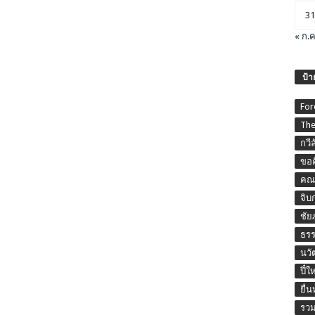
31
« ก.ค
ป้า
For
The
กวี
ขอค
คณะ
จิบ
ชัย
ธร
นวั
ปี๋ใ
ยื่
รวม