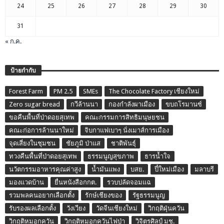
24
25
26
27
28
29
30
31
« ก.ค.
ป้ายกำกับ
Forest Farm
PM 2.5
SMEs
The Chocolate Factory เชียงใหม่
Zero sugar bread
กวีล้านนา
กองกำลังผาเมือง
ขบถโรมานซ์
ขอคืนพื้นที่ป่าดอยสุเทพ
คณะกรรมการสิทธิมนุษยชน
คณะก่อการล้านนาใหม่
จิบกาแฟเบาๆ นั่งเมาส์การเมือง
จุดเสี่ยงในชุมชน
ชัยภูมิ ป่าแส
ชาติพันธุ์
ทวงคืนพื้นที่ป่าดอยสุเทพ
ธรรมนูญสุขภาพ
ธารน้ำใจ
นวัตกรรมอาหารคุณค่าสูง
น้ำมันแพง
บสย.
ปี๋ใหม่เมือง
มลาบรี
มองแวดบ้าน
ยื่นหนังสือกกต.
รวบปลัดจอมแฉ
รวมพลคนอยากเลือกตั้ง
รักษ์เชียงของ
รัฐธรรมนูญ
รับรองผลเลือกตั้ง
วังเวียง
วัดจีนเชียงใหม่
วิกฤติฝุ่นควัน
วิกฤติหมอกควัน
วิกฤติหมอกควันไฟป่า
วิจิตรศิลป์ มช.