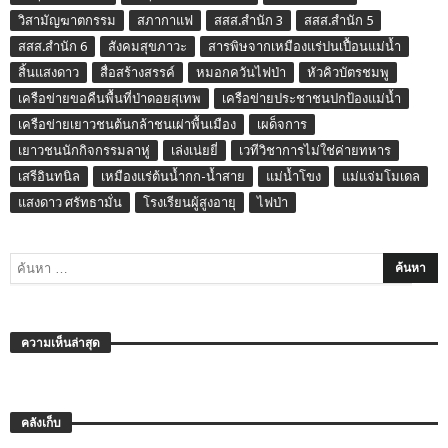
วิสามัญฆาตกรรม
สภากาแฟ
สสส.สำนัก 3
สสส.สำนัก 5
สสส.สำนัก 6
สังคมสุขภาวะ
สารพิษจากเหมืองแร่ปนเปื้อนแม่น้ำ
สิ้นแสงดาว
สื่อสร้างสรรค์
หมอกควันไฟป่า
หัวคิวบัตรชมพู
เครือข่ายขอคืนพื้นที่ป่าดอยสุเทพ
เครือข่ายประชาชนปกป้องแม่น้ำ
เครือข่ายเยาวชนต้นกล้าชนเผ่าพื้นเมือง
เผด็จการ
เยาวชนนักกิจกรรมลาหู่
เล่งเน่ยยี่
เวทีวิชาการไม่ใช่ค่ายทหาร
เสรีอินทนิล
เหมืองแร่ต้นน้ำกก-น้ำสาย
แม่น้ำโขง
แม่แจ่มโมเดล
แสงดาว ศรัทธามั่น
โรงเรียนผู้สูงอายุ
ไฟป่า
ความเห็นล่าสุด
คลังเก็บ