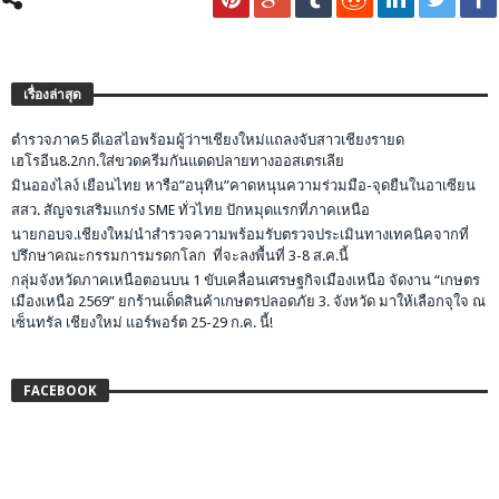
เรื่องล่าสุด
ตำรวจภาค5 ดีเอสไอพร้อมผู้ว่าฯเชียงใหม่แถลงจับสาวเชียงรายด
เฮโรอีน8.2กก.ใส่ขวดครีมกันแดดปลายทางออสเตรเลีย
มินอองไลง์ เยือนไทย หารือ”อนุทิน”คาดหนุนความร่วมมือ-จุดยืนในอาเซียน
สสว. สัญจรเสริมแกร่ง SME ทั่วไทย ปักหมุดแรกที่ภาคเหนือ
นายกอบจ.เชียงใหม่นำสำรวจความพร้อมรับตรวจประเมินทางเทคนิคจากที่
ปรึกษาคณะกรรมการมรดกโลก ที่จะลงพื้นที่ 3-8 ส.ค.นี้
กลุ่มจังหวัดภาคเหนือตอนบน 1 ขับเคลื่อนเศรษฐกิจเมืองเหนือ จัดงาน “เกษตร
เมืองเหนือ 2569” ยกร้านเด็ดสินค้าเกษตรปลอดภัย 3. จังหวัด มาให้เลือกจุใจ ณ
เซ็นทรัล เชียงใหม่ แอร์พอร์ต 25-29 ก.ค. นี้!
FACEBOOK