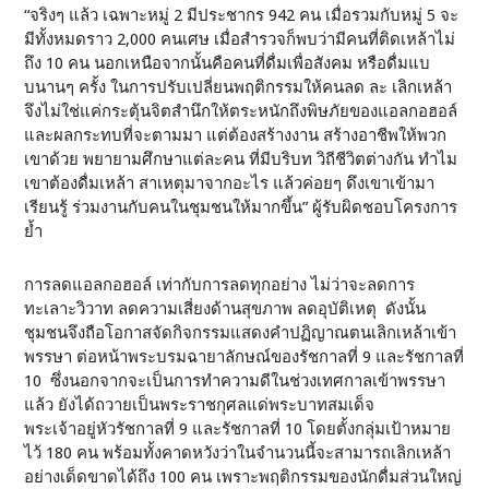
“จริงๆ แล้ว เฉพาะหมู่ 2 มีประชากร 942 คน เมื่อรวมกับหมู่ 5 จะ
มีทั้งหมดราว 2,000 คนเศษ เมื่อสำรวจก็พบว่ามีคนที่ติดเหล้าไม่
ถึง 10 คน นอกเหนือจากนั้นคือคนที่ดื่มเพื่อสังคม หรือดื่มแบ
บนานๆ ครั้ง ในการปรับเปลี่ยนพฤติกรรมให้คนลด ละ เลิกเหล้า
จึงไม่ใช่แค่กระตุ้นจิตสำนึกให้ตระหนักถึงพิษภัยของแอลกอฮอล์
และผลกระทบที่จะตามมา แต่ต้องสร้างงาน สร้างอาชีพให้พวก
เขาด้วย พยายามศึกษาแต่ละคน ที่มีบริบท วิถีชีวิตต่างกัน ทำไม
เขาต้องดื่มเหล้า สาเหตุมาจากอะไร แล้วค่อยๆ ดึงเขาเข้ามา
เรียนรู้ ร่วมงานกับคนในชุมชนให้มากขึ้น” ผู้รับผิดชอบโครงการ
ย้ำ
การลดแอลกอฮอล์ เท่ากับการลดทุกอย่าง ไม่ว่าจะลดการ
ทะเลาะวิวาท ลดความเสี่ยงด้านสุขภาพ ลดอุบัติเหตุ ดังนั้น
ชุมชนจึงถือโอกาสจัดกิจกรรมแสดงคำปฏิญาณตนเลิกเหล้าเข้า
พรรษา ต่อหน้าพระบรมฉายาลักษณ์ของรัชกาลที่ 9 และรัชกาลที่
10 ซึ่งนอกจากจะเป็นการทำความดีในช่วงเทศกาลเข้าพรรษา
แล้ว ยังได้ถวายเป็นพระราชกุศลแด่พระบาทสมเด็จ
พระเจ้าอยู่หัวรัชกาลที่ 9 และรัชกาลที่ 10 โดยตั้งกลุ่มเป้าหมาย
ไว้ 180 คน พร้อมทั้งคาดหวังว่าในจำนวนนี้จะสามารถเลิกเหล้า
อย่างเด็ดขาดได้ถึง 100 คน เพราะพฤติกรรมของนักดื่มส่วนใหญ่