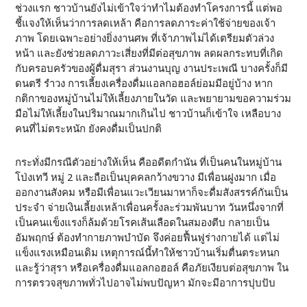
ช่วงแรก ชาวบ้านยังไม่เข้าใจว่าทำไมต้องทำโครงการนี้ แต่พอ
ชี้แจงให้เห็นว่าการลดเหล้า คือการลดภาระค่าใช้จ่ายของเจ้า
ภาพ โดยเฉพาะอย่างยิ่งงานศพ ที่เจ้าภาพไม่ได้เตรียมตัวล่วง
หน้า และยังช่วยลดภาวะเสี่ยงที่มีต่อสุขภาพ ลดผลกระทบที่เกิด
กับครอบครัวของผู้ดื่มสุรา ส่วนงานบุญ งานประเพณี บางครั้งก็มี
ดนตรี รำวง การเลี้ยงเครื่องดื่มแอลกอฮอล์ย่อมมีอยู่บ้าง หาก
กติกาของหมู่บ้านไม่ให้เลี้ยงภายในวัด และพยายามขอความร่วม
มือไม่ให้เลี้ยงในปริมาณมากเกินไป ชาวบ้านก็เข้าใจ เหลือบาง
คนที่ไม่ตระหนัก ยังคงดื่มเป็นปกติ
กระทั่งมีกรณีตัวอย่างให้เห็น คืออดีตกำนัน ที่เป็นคนในหมู่บ้าน
โป่งเทวี หมู่ 2 และถือเป็นบุคคลกว้างขวาง มีเพื่อนฝูงมาก เมื่อ
ออกงานสังคม หรือมีเพื่อนแวะเวียนมาหาก็จะดื่มสังสรรค์กันเป็น
ประจำ จ่ายเงินเลี้ยงเหล้าเพื่อนครั้งละร่วมพันบาท วันหนึ่งจากที่
เป็นคนแข็งแรงก็ล้มด้วยโรคเส้นเลือดในสมองตีบ กลายเป็น
อัมพฤกษ์ ต้องทำกายภาพบำบัด จึงค่อยฟื้นฟูร่างกายได้ แต่ไม่
แข็งแรงเหมือนเดิม เหตุการณ์นี้ทำให้ชาวบ้านเริ่มตื่นตระหนก
และรู้ว่าสุรา หรือเครื่องดื่มแอลกอฮอล์ คือภัยเงียบต่อสุขภาพ ใน
การตรวจสุขภาพทั่วไปอาจไม่พบปัญหา มักจะมีอาการปุบปับ