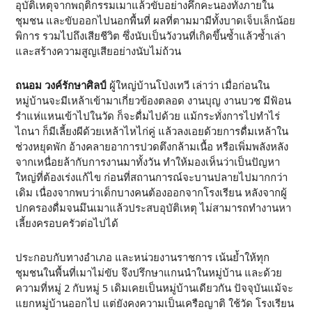
อุบัติเหตุจากพฤติกรรมเมาแล้วขับอย่างคึกคะนองทั้งภายใน
ชุมชน และขับออกไปนอกพื้นที่ ผลที่ตามมามีทั้งบาดเจ็บเล็กน้อย
พิการ รวมไปถึงเสียชีวิต ซึ่งนับเป็นวังวนที่เกิดขึ้นซ้ำแล้วซ้ำเล่า
และสร้างความสูญเสียอย่างนับไม่ถ้วน
ถนอม วงค์รักษาศิลป์
ผู้ใหญ่บ้านโป่งเทวี เล่าว่า เมื่อก่อนใน
หมู่บ้านจะมีเหล้าเข้ามาเกี่ยวข้องตลอด งานบุญ งานบวช มีฟ้อน
รำแห่แหนเข้าไปในวัด ก็จะดื่มไปด้วย แม้กระทั่งการไปทำไร่
ไถนา ก็มีเลี้ยงผีด้วยเหล้าไหไก่คู่ แล้วลงเอยด้วยการดื่มเหล้าใน
ช่วงหยุดพัก อ้างคลายอาการปวดตึงกล้ามเนื้อ หรือเพิ่มพลังหลัง
จากเหนื่อยล้ากับการงานมาทั้งวัน ทำให้มองเห็นว่าเป็นปัญหา
ใหญ่ที่ต้องเร่งแก้ไข ก่อนที่สถานการณ์จะบานปลายไปมากกว่า
เดิม เนื่องจากพบว่าเด็กบางคนต้องออกจากโรงเรียน หลังจากผู้
ปกครองดื่มจนมึนเมาแล้วประสบอุบัติเหตุ ไม่สามารถทำงานหา
เลี้ยงครอบครัวต่อไปได้
ประกอบกับทางอำเภอ และหน่วยงานราชการ เน้นย้ำให้ทุก
ชุมชนในพื้นที่เมาไม่ขับ จึงปรึกษาแกนนำในหมู่บ้าน และด้วย
ความที่หมู่ 2 กับหมู่ 5 เดิมเคยเป็นหมู่บ้านเดียวกัน ปัจจุบันแม้จะ
แยกหมู่บ้านออกไป แต่ยังคงความเป็นเครือญาติ ใช้วัด โรงเรียน