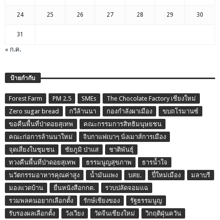
24
25
26
27
28
29
30
31
« ก.ค.
ป้ายกำกับ
Forest Farm
PM 2.5
SMEs
The Chocolate Factory เชียงใหม่
Zero sugar bread
กวีล้านนา
กองกำลังผาเมือง
ขบถโรมานซ์
ขอคืนพื้นที่ป่าดอยสุเทพ
คณะกรรมการสิทธิมนุษยชน
คณะก่อการล้านนาใหม่
จิบกาแฟเบาๆ นั่งเมาส์การเมือง
จุดเสี่ยงในชุมชน
ชัยภูมิ ป่าแส
ชาติพันธุ์
ทวงคืนพื้นที่ป่าดอยสุเทพ
ธรรมนูญสุขภาพ
ธารน้ำใจ
นวัตกรรมอาหารคุณค่าสูง
น้ำมันแพง
บสย.
ปี๋ใหม่เมือง
มลาบรี
มองแวดบ้าน
ยื่นหนังสือกกต.
รวบปลัดจอมแฉ
รวมพลคนอยากเลือกตั้ง
รักษ์เชียงของ
รัฐธรรมนูญ
รับรองผลเลือกตั้ง
วังเวียง
วัดจีนเชียงใหม่
วิกฤติฝุ่นควัน