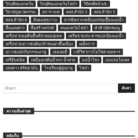
วิกฤติหมอกควัน
วิกฤติหมอกควันไฟป่า
วิจิตรศิลป์ มช.
วิสามัญฆาตกรรม
สภากาแฟ
สสส.สำนัก 3
สสส.สำนัก 5
สสส.สำนัก 6
สังคมสุขภาวะ
สารพิษจากเหมืองแร่ปนเปื้อนแม่น้ำ
สิ้นแสงดาว
สื่อสร้างสรรค์
หมอกควันไฟป่า
หัวคิวบัตรชมพู
เครือข่ายขอคืนพื้นที่ป่าดอยสุเทพ
เครือข่ายประชาชนปกป้องแม่น้ำ
เครือข่ายเยาวชนต้นกล้าชนเผ่าพื้นเมือง
เผด็จการ
เยาวชนนักกิจกรรมลาหู่
เล่งเน่ยยี่
เวทีวิชาการไม่ใช่ค่ายทหาร
เสรีอินทนิล
เหมืองแร่ต้นน้ำกก-น้ำสาย
แม่น้ำโขง
แม่แจ่มโมเดล
แสงดาว ศรัทธามั่น
โรงเรียนผู้สูงอายุ
ไฟป่า
ความเห็นล่าสุด
คลังเก็บ