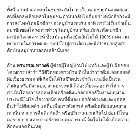
ทั้งนี้ แกนนำและคนในชุมชน ยังไม่วางใจ คอยช่วยกันสอดส่อง
คนที่ลดละเลิกเหล้าในชุมชน ถ้าหันกลับไปดื่มอย่างหนักอีกก็จะมี
การลงโทษโดยมีกติกาของหมู่บ้านรองรับ อาทิ การไม่รับเข้าเป็น
สมาชิกของโครงการต่างๆ ในหมู่บ้าน หรือแม้กระทั่งสมาชิก
ฌาปนกิจสงเคราะห์ ซึ่งแม้ตอนนี้จะยังเลิกไม่ได้ 100% แต่ความ
พยายามในการลด ละ จะนำไปสู่การเลิก และมีเป้าหมายสูงสุด
คือเป็นหมู่บ้านปลอดเหล้านั่นเอง
ด้าน
พรพรรณ ทาวงค์
ผู้ช่วยผู้ใหญ่บ้านโป่งเทวี และผู้รับผิดชอบ
โครงการ เล่าว่า วิถีชีวิตของชาวบ้าน ที่เห็นว่าการดื่มแอลกอฮอล์
คือเรื่องธรรมดาที่เกิดขึ้นได้ในชีวิตประจำวัน และยิ่งเป็นวัน
สำคัญ หรือมีงานบุญ งานประเพณี ก็ต้องเลี้ยงฉลอง ทำให้การ
ดำเนินโครงการลดละเลิกเครื่องดื่มแอลกอฮอล์ในงานบุญงาน
ประเพณีไม่ใช่เรื่องง่ายนัก คนที่ดื่มจะบอกกับตัวเองและบุคคล
อื่นว่าไม่ติดเหล้า แค่ดื่มเพื่อการสังสรรค์ หรือดื่มเพื่อผ่อนคลาย
เท่านั้น หากการดื่มติดกันถี่ๆ หรือปริมาณมากเกินไป ย่อมมีโทษ
ต่อร่ายกาย และบางครั้งก็ควบคุมอารมณ์ จิตใจไม่ได้ เกิดความ
คึกคะนองเกินเหตุ