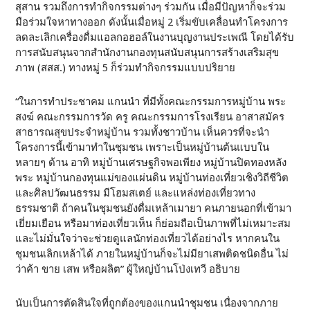
สุสาน รวมถึงการทำกิจกรรมต่างๆ ร่วมกัน เมื่อมีปัญหาก็จะร่วม
มือร่วมใจหาทางออก ดังนั้นเมื่อหมู่ 2 เริ่มขับเคลื่อนทำโครงการ
ลดละเลิกเครื่องดื่มแอลกอฮอล์ในงานบุญงานประเพณี โดยได้รับ
การสนับสนุนจากสำนักงานกองทุนสนับสนุนการสร้างเสริมสุข
ภาพ (สสส.) ทางหมู่ 5 ก็ร่วมทำกิจกรรมแบบปริยาย
“ในการทำประชาคม แกนนำ ที่มีทั้งคณะกรรมการหมู่บ้าน พระ
สงฆ์ คณะกรรมการวัด ครู คณะกรรมการโรงเรียน อาสาสมัคร
สาธารณสุขประจำหมู่บ้าน รวมทั้งชาวบ้าน เห็นควรที่จะนำ
โครงการนี้เข้ามาทำในชุมชน เพราะเป็นหมู่บ้านต้นแบบใน
หลายๆ ด้าน อาทิ หมู่บ้านเศรษฐกิจพอเพียง หมู่บ้านปิดทองหลัง
พระ หมู่บ้านกองทุนแม่ของแผ่นดิน หมู่บ้านท่องเที่ยวเชิงวิถีชีวิต
และศิลปวัฒนธรรม มีโฮมสเตย์ และแหล่งท่องเที่ยวทาง
ธรรมชาติ ถ้าคนในชุมชนยังดื่มเหล้าเมายา คนภายนอกที่เข้ามา
เยี่ยมเยือน หรือมาท่องเที่ยวเห็น ก็ย่อมถือเป็นภาพที่ไม่เหมาะสม
และไม่มั่นใจว่าจะช่วยดูแลนักท่องเที่ยวได้อย่างไร หากคนใน
ชุมชนเลิกเหล้าได้ ภายในหมู่บ้านก็จะไม่มียาเสพติดชนิดอื่น ไม่
ว่าค้า ขาย เสพ หรือผลิต” ผู้ใหญ่บ้านโป่งเทวี อธิบาย
นับเป็นการตัดสินใจที่ถูกต้องของแกนนำชุมชน เนื่องจากภาย