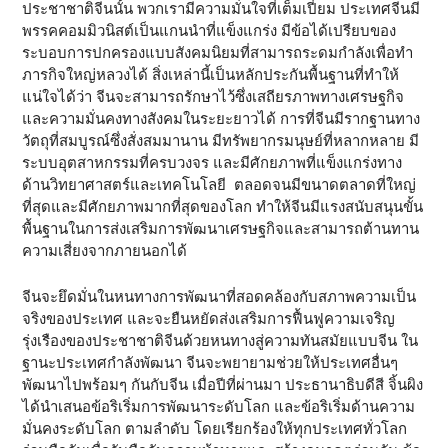
ประชาชาติจีนนั้น พวกเรามีความมั่นใจที่เต็มเปี่ยม ประเทศจีนมี
พรรคคอมมิวนิสต์เป็นแกนนำที่แข็งแกร่ง มีข้อได้เปรียบของ
ระบอบการปกครองแบบสังคมนิยมที่สามารถระดมกำลังเพื่อทำ
ภารกิจใหญ่หลวงได้ สิ่งเหล่านี้เป็นหลักประกันพื้นฐานที่ทำให้
แน่ใจได้ว่า จีนจะสามารถรักษาไว้ซึ่งเสถียรภาพทางเศรษฐกิจ
และความมั่นคงทางสังคมในระยะยาวได้ การที่จีนมีรากฐานทาง
วัตถุที่สมบูรณ์ซึ่งสั่งสมมานาน มีทรัพยากรมนุษย์ที่หลากหลาย มี
ระบบอุตสาหกรรมที่ครบวงจร และมีศักยภาพที่แข็งแกร่งทาง
ด้านวิทยาศาสตร์และเทคโนโลยี ตลอดจนมีขนาดตลาดที่ใหญ่
ที่สุดและมีศักยภาพมากที่สุดของโลก ทำให้จีนมีแรงสนับสนุนขั้น
พื้นฐานในการส่งเสริมการพัฒนาเศรษฐกิจและสามารถต้านทาน
ความเสี่ยงจากภายนอกได้
จีนจะยึดมั่นในหนทางการพัฒนาที่สอดคล้องกับสภาพความเป็น
จริงของประเทศ และจะยืนหยัดส่งเสริมการฟื้นฟูความเจริญ
รุ่งเรืองของประชาชาติจีนด้วยหนทางสู่ความทันสมัยแบบจีน ใน
ฐานะประเทศกำลังพัฒนา จีนจะพยายามช่วยให้ประเทศอื่นๆ
พัฒนาไปพร้อมๆ กันกับจีน เมื่อปีที่ผ่านมา ประธานาธิบดีสี จิ้นผิง
ได้นำเสนอข้อริเริ่มการพัฒนาระดับโลก และข้อริเริ่มด้านความ
มั่นคงระดับโลก ตามลำดับ โดยเรียกร้องให้ทุกประเทศทั่วโลก