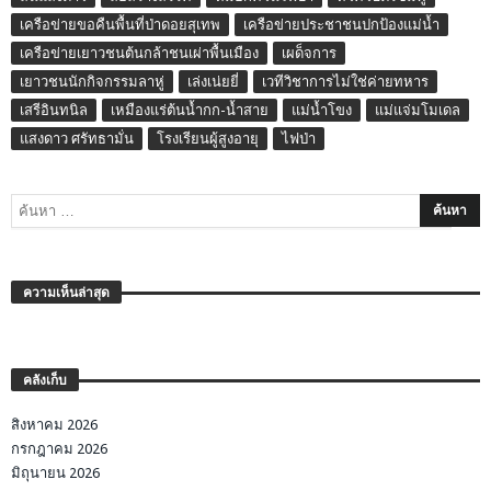
เครือข่ายขอคืนพื้นที่ป่าดอยสุเทพ
เครือข่ายประชาชนปกป้องแม่น้ำ
เครือข่ายเยาวชนต้นกล้าชนเผ่าพื้นเมือง
เผด็จการ
เยาวชนนักกิจกรรมลาหู่
เล่งเน่ยยี่
เวทีวิชาการไม่ใช่ค่ายทหาร
เสรีอินทนิล
เหมืองแร่ต้นน้ำกก-น้ำสาย
แม่น้ำโขง
แม่แจ่มโมเดล
แสงดาว ศรัทธามั่น
โรงเรียนผู้สูงอายุ
ไฟป่า
ความเห็นล่าสุด
คลังเก็บ
สิงหาคม 2026
กรกฎาคม 2026
มิถุนายน 2026