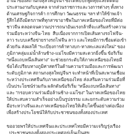
อาณาของสถานกงสุลใหญ่จีนฯ ซึ่งได้พบปะพูดคุยและติดต่อ
ประสานงานกับบุคคล จากส่วนราชการและวงการต่างๆ ทั้งทาง
ด้านเศรษฐกิจการค้า การศึกษา วัฒนธรรม ฯลฯ ทำให้ข้าพเจ้า
รู้สึกได้ถึงมิตรภาพที่ทุกสาขาอาชีพในภาคเหนือของไทยที่มีต่อ
ชาวจีน ตลอดจนความปรารถนาอันแรงกล้าที่จะเสริมสร้างความ
ร่วมมือระหว่างจีน-ไทย สืบเนื่องจากการเปิดเส้นทางรถไฟจีน-
ลาว ระบบเครือข่ายรางรถไฟจีน ลาว และไทยมีการเชื่อมต่อเข้า
ด้วยกัน ส่งผลให้ “ระเบียงการค้าทางบก-ทางทะเลแห่งใหม่” ของ
ภูมิภาคลุ่มแม่น้ำล้านช้าง-แม่โขงมีความสะดวกยิ่งขึ้น ข้อริเริ่ม
“หนึ่งแถบหนึ่งเส้นทาง” จะช่วยยกระดับให้ภาคเหนือของไทยมี
ข้อได้เปรียบทางภูมิศาสตร์ในด้านความร่วมมือและการพัฒนา
ระดับภูมิภาค สถานกงสุลใหญ่จีนฯ จะทำหน้าที่เป็นสะพานเชื่อม
ระหว่างประเทศจีนกับภาคเหนือของไทย ส่งเสริมความร่วมมือที่
เป็นประโยชน์ร่วมกัน ผลักดันข้อริเริ่ม “หนึ่งแถบหนึ่งเส้นทาง”
และ “กรอบความร่วมมือล้านช้าง-แม่โขง” ในภาคเหนือของไทย
ให้ประสบความสำเร็จอย่างเป็นรูปธรรม และยกระดับความร่วม
มือระหว่างจีนและภาคเหนือของไทยให้เติบโตขึ้นอย่างต่อเนื่อง
เพื่อสร้างประโยชน์ให้กับประชาชนของทั้งสองประเทศ
ขออวยพรให้ประเทศจีนและประเทศไทยมีความเจริญรุ่งเรือง
ประชาชนของทั้งสองประเทศอยู่เย็นเป็นสุข