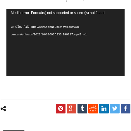
ตัว
Media error: Format(s) not supported or source(s) not found
เล่น
ไฟล์
ดาวน์โหลดไฟล์: http://www.northpublicnews.com/wp-
วิดีโอ
content/uploads/2022/10/686036233.296317.mp4?_=1