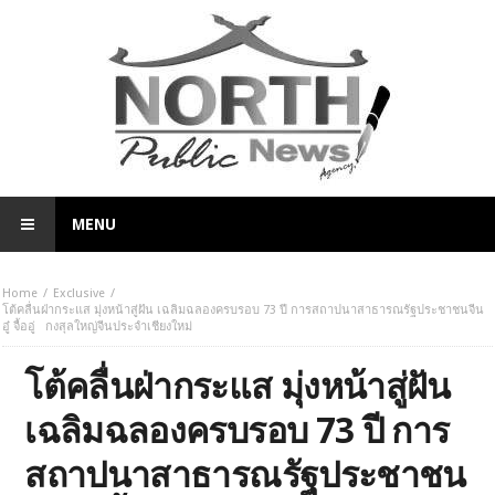
MENU
Home
Exclusive
โต้คลื่นฝ่ากระแส มุ่งหน้าสู่ฝัน เฉลิมฉลองครบรอบ 73 ปี การสถาปนาสาธารณรัฐประชาชนจีน
อู๋ จื้ออู่ กงสุลใหญ่จีนประจำเชียงใหม่
โต้คลื่นฝ่ากระแส มุ่งหน้าสู่ฝัน
เฉลิมฉลองครบรอบ 73 ปี การ
สถาปนาสาธารณรัฐประชาชน