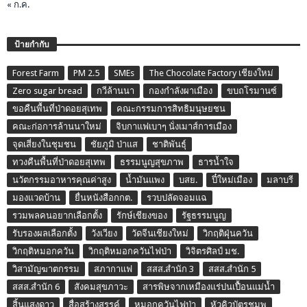
« ก.ค.
ป้ายกำกับ
Forest Farm
PM 2.5
SMEs
The Chocolate Factory เชียงใหม่
Zero sugar bread
กวีล้านนา
กองกำลังผาเมือง
ขบถโรมานซ์
ขอคืนพื้นที่ป่าดอยสุเทพ
คณะกรรมการสิทธิมนุษยชน
คณะก่อการล้านนาใหม่
จิบกาแฟเบาๆ นั่งเมาส์การเมือง
จุดเสี่ยงในชุมชน
ชัยภูมิ ป่าแส
ชาติพันธุ์
ทวงคืนพื้นที่ป่าดอยสุเทพ
ธรรมนูญสุขภาพ
ธารน้ำใจ
นวัตกรรมอาหารคุณค่าสูง
น้ำมันแพง
บสย.
ปี๋ใหม่เมือง
มลาบรี
มองแวดบ้าน
ยื่นหนังสือกกต.
รวบปลัดจอมแฉ
รวมพลคนอยากเลือกตั้ง
รักษ์เชียงของ
รัฐธรรมนูญ
รับรองผลเลือกตั้ง
วังเวียง
วัดจีนเชียงใหม่
วิกฤติฝุ่นควัน
วิกฤติหมอกควัน
วิกฤติหมอกควันไฟป่า
วิจิตรศิลป์ มช.
วิสามัญฆาตกรรม
สภากาแฟ
สสส.สำนัก 3
สสส.สำนัก 5
สสส.สำนัก 6
สังคมสุขภาวะ
สารพิษจากเหมืองแร่ปนเปื้อนแม่น้ำ
สิ้นแสงดาว
สื่อสร้างสรรค์
หมอกควันไฟป่า
หัวคิวบัตรชมพู