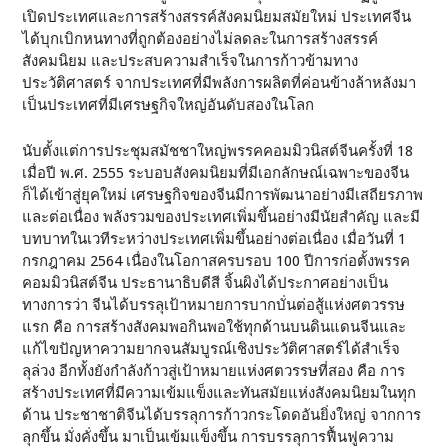
เปิดประเทศและการสร้างสรรค์สังคมนิยมสมัยใหม่ ประเทศจีน
ได้บุกเบิกหนทางที่ถูกต้องอย่างไม่ลดละในการสร้างสรรค์
สังคมนิยม และประสบความสำเร็จในการก้าวข้ามทาง
ประวัติศาสตร์ จากประเทศที่มีพลังการผลิตที่ค่อนข้างล้าหลังมา
เป็นประเทศที่มีเศรษฐกิจใหญ่อันดับสองในโลก
นับตั้งแต่การประชุมสมัชชาใหญ่พรรคคอมมิวนิสต์จีนครั้งที่ 18
เมื่อปี พ.ศ. 2555 ระบอบสังคมนิยมที่มีเอกลักษณ์เฉพาะของจีน
ก็ได้เข้าสู่ยุคใหม่ เศรษฐกิจของจีนมีการพัฒนาอย่างมีเสถียรภาพ
และต่อเนื่อง พลังรวมของประเทศเพิ่มขึ้นอย่างมีนัยสำคัญ และมี
บทบาทในเวทีระหว่างประเทศเพิ่มขึ้นอย่างต่อเนื่อง เมื่อวันที่ 1
กรกฎาคม 2564 เนื่องในโอกาสครบรอบ 100 ปีการก่อตั้งพรรค
คอมมิวนิสต์จีน ประธานาธิบดีสี จิ้นผิงได้ประกาศอย่างเป็น
ทางการว่า จีนได้บรรลุเป้าหมายการบากบั่นต่อสู้แห่งศตวรรษ
แรก คือ การสร้างสังคมพอกินพอใช้ทุกด้านบนดินแดนจีนและ
แก้ไขปัญหาความยากจนสัมบูรณ์เชิงประวัติศาสตร์ได้สำเร็จ
ลุล่วง อีกทั้งยังกำลังก้าวสู่เป้าหมายแห่งศตวรรษที่สอง คือ การ
สร้างประเทศที่มีความเข้มแข็งและทันสมัยแห่งสังคมนิยมในทุก
ด้าน ประชาชาติจีนได้บรรลุการก้าวกระโดดอันยิ่งใหญ่ จากการ
ลุกขึ้น มั่งคั่งขึ้น มาเป็นเข้มแข็งขึ้น การบรรลุการฟื้นฟูความ