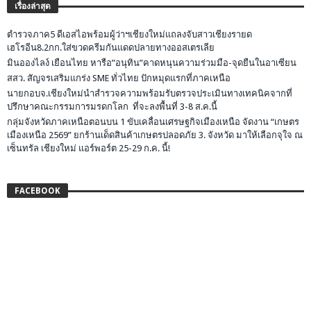
เรื่องล่าสุด
ตำรวจภาค5 ดีเอสไอพร้อมผู้ว่าฯเชียงใหม่แถลงจับสาวเชียงรายด
เฮโรอีน8.2กก.ใส่ขวดครีมกันแดดปลายทางออสเตรเลีย
มินอองไลง์ เยือนไทย หารือ”อนุทิน”คาดหนุนความร่วมมือ-จุดยืนในอาเซียน
สสว. สัญจรเสริมแกร่ง SME ทั่วไทย ปักหมุดแรกที่ภาคเหนือ
นายกอบจ.เชียงใหม่นำสำรวจความพร้อมรับตรวจประเมินทางเทคนิคจากที่
ปรึกษาคณะกรรมการมรดกโลก ที่จะลงพื้นที่ 3-8 ส.ค.นี้
กลุ่มจังหวัดภาคเหนือตอนบน 1 ขับเคลื่อนเศรษฐกิจเมืองเหนือ จัดงาน “เกษตร
เมืองเหนือ 2569” ยกร้านเด็ดสินค้าเกษตรปลอดภัย 3. จังหวัด มาให้เลือกจุใจ ณ
เซ็นทรัล เชียงใหม่ แอร์พอร์ต 25-29 ก.ค. นี้!
FACEBOOK