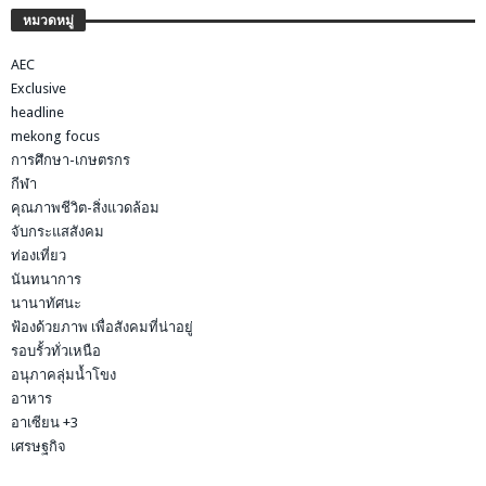
หมวดหมู่
AEC
Exclusive
headline
mekong focus
การศึกษา-เกษตรกร
กีฬา
คุณภาพชีวิต-สิ่งแวดล้อม
จับกระแสสังคม
ท่องเที่ยว
นันทนาการ
นานาทัศนะ
ฟ้องด้วยภาพ เพื่อสังคมที่น่าอยู่
รอบรั้วทั่วเหนือ
อนุภาคลุ่มน้ำโขง
อาหาร
อาเซียน +3
เศรษฐกิจ