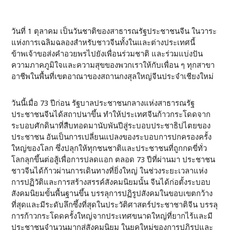
วันที่ 1 ตุลาคม เป็นวันชาติของสาธารณรัฐประชาชนจีน ในวาระ
แห่งการเฉลิมฉลองสำหรับชาวจีนทั้งในและต่างประเทศนี้
ข้าพเจ้าขอส่งคำอวยพรไปยังเพื่อนร่วมชาติ และร่วมแบ่งปัน
ความภาคภูมิใจและความสุขของพวกเราให้กับเพื่อน ๆ ทุกสาขา
อาชีพในพื้นที่เขตอาณาของสถานกงสุลใหญ่จีนประจำเชียงใหม่
วันนี้เมื่อ 73 ปีก่อน รัฐบาลประชาชนกลางแห่งสาธารณรัฐ
ประชาชนจีนได้สถาปนาขึ้น ทำให้ประเทศจีนก้าวกระโดดจาก
ระบอบศักดินาที่สืบทอดมานับพันปีสู่ระบอบประชาธิปไตยของ
ประชาชน อันเป็นการเปลี่ยนแปลงของระบอบการปกครองครั้ง
ใหญ่ของโลก ซึ่งปลุกให้ทุกชนชาติและประชาชนที่ถูกกดขี่ทั่ว
โลกลุกขึ้นต่อสู้เพื่อการปลดแอก ตลอด 73 ปีที่ผ่านมา ประชาชน
ชาวจีนได้ก้าวผ่านการเดินทางที่ยิ่งใหญ่ ในช่วงระยะเวลาแห่ง
การปฏิวัติและการสร้างสรรค์สังคมนิยมนั้น จีนได้ก่อตั้งระบอบ
สังคมนิยมขั้นพื้นฐานขึ้น บรรลุการปฏิรูปสังคมในขอบเขตกว้าง
ที่สุดและมีระดับลึกซึ้งที่สุดในประวัติศาสตร์ประชาชาติจีน บรรลุ
การก้าวกระโดดครั้งใหญ่จากประเทศขนาดใหญ่ที่ยากไร้และมี
ประชาชนจำนวนมากสู่สังคมนิยม ในยุคใหม่ของการปฏิรูปและ