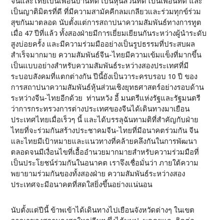
จีนและไทยเป็นเพื่อนบ้านที่ดี เป็นหุ้นส่วนที่ดี เป็นเพื่อนที่ดี และ
เป็นญาติมิตรที่ดี ที่มีความสามัคคีกลมเกลียวและร่วมทุกข์ร่วม
สุขกันมาตลอด นับตั้งแต่การสถาปนาความสัมพันธ์ทางการทูต
เมื่อ 47 ปีที่แล้ว ทั้งสองฝ่ายมีการเยี่ยมเยียนกันระหว่างผู้นำระดับ
สูงบ่อยครั้ง และมีความร่วมมืออย่างเป็นรูปธรรมที่ประสบผล
สำเร็จมากมาย ความสัมพันธ์จีน-ไทยมีความเข้มแข็งที่มากขึ้น
เป็นแบบอย่างสำหรับความสัมพันธ์ระหว่างสองประเทศที่มี
ระบอบสังคมที่แตกต่างกัน ปีนี้ยังเป็นวาระครบรอบ 10 ปี ของ
การสถาปนาความสัมพันธ์หุ้นส่วนเชิงยุทธศาสตร์อย่างรอบด้าน
ระหว่างจีน-ไทยอีกด้วย ท่านหวัง อี้ มนตรีแห่งรัฐและรัฐมนตรี
ว่าการกระทรวงการต่างประเทศของจีนได้เดินทางมาเยือน
ประเทศไทยเมื่อเร็วๆ นี้ และได้บรรลุฉันทามติที่สำคัญกับฝ่าย
ไทยที่จะร่วมกันสร้างประชาคมจีน-ไทยที่มีอนาคตร่วมกัน จีน
และไทยมีเป้าหมายและแนวทางที่คล้ายคลึงกันในการพัฒนา
ตลอดจนมีเงื่อนไขที่เอื้ออำนวยมากมายสำหรับความร่วมมือที่
เป็นประโยชน์ร่วมกันในอนาคต เราจึงเชื่อมั่นว่า ภายใต้ความ
พยายามร่วมกันของทั้งสองฝ่าย ความสัมพันธ์ระหว่างสอง
ประเทศจะมีอนาคตที่สดใสยิ่งขึ้นอย่างแน่นอน
นับตั้งแต่ปีนี้ ข้าพเข้าได้เดินทางไปเยือนจังหวัดต่างๆ ในเขต