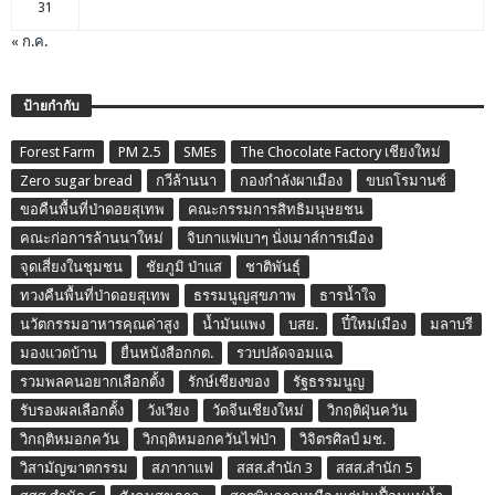
31
« ก.ค.
ป้ายกำกับ
Forest Farm
PM 2.5
SMEs
The Chocolate Factory เชียงใหม่
Zero sugar bread
กวีล้านนา
กองกำลังผาเมือง
ขบถโรมานซ์
ขอคืนพื้นที่ป่าดอยสุเทพ
คณะกรรมการสิทธิมนุษยชน
คณะก่อการล้านนาใหม่
จิบกาแฟเบาๆ นั่งเมาส์การเมือง
จุดเสี่ยงในชุมชน
ชัยภูมิ ป่าแส
ชาติพันธุ์
ทวงคืนพื้นที่ป่าดอยสุเทพ
ธรรมนูญสุขภาพ
ธารน้ำใจ
นวัตกรรมอาหารคุณค่าสูง
น้ำมันแพง
บสย.
ปี๋ใหม่เมือง
มลาบรี
มองแวดบ้าน
ยื่นหนังสือกกต.
รวบปลัดจอมแฉ
รวมพลคนอยากเลือกตั้ง
รักษ์เชียงของ
รัฐธรรมนูญ
รับรองผลเลือกตั้ง
วังเวียง
วัดจีนเชียงใหม่
วิกฤติฝุ่นควัน
วิกฤติหมอกควัน
วิกฤติหมอกควันไฟป่า
วิจิตรศิลป์ มช.
วิสามัญฆาตกรรม
สภากาแฟ
สสส.สำนัก 3
สสส.สำนัก 5