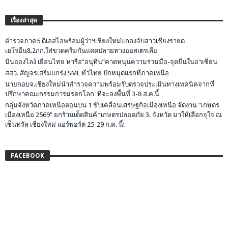
เรื่องล่าสุด
ตำรวจภาค5 ดีเอสไอพร้อมผู้ว่าฯเชียงใหม่แถลงจับสาวเชียงรายด
เฮโรอีน8.2กก.ใส่ขวดครีมกันแดดปลายทางออสเตรเลีย
มินอองไลง์ เยือนไทย หารือ”อนุทิน”คาดหนุนความร่วมมือ-จุดยืนในอาเซียน
สสว. สัญจรเสริมแกร่ง SME ทั่วไทย ปักหมุดแรกที่ภาคเหนือ
นายกอบจ.เชียงใหม่นำสำรวจความพร้อมรับตรวจประเมินทางเทคนิคจากที่
ปรึกษาคณะกรรมการมรดกโลก ที่จะลงพื้นที่ 3-8 ส.ค.นี้
กลุ่มจังหวัดภาคเหนือตอนบน 1 ขับเคลื่อนเศรษฐกิจเมืองเหนือ จัดงาน “เกษตร
เมืองเหนือ 2569” ยกร้านเด็ดสินค้าเกษตรปลอดภัย 3. จังหวัด มาให้เลือกจุใจ ณ
เซ็นทรัล เชียงใหม่ แอร์พอร์ต 25-29 ก.ค. นี้!
FACEBOOK