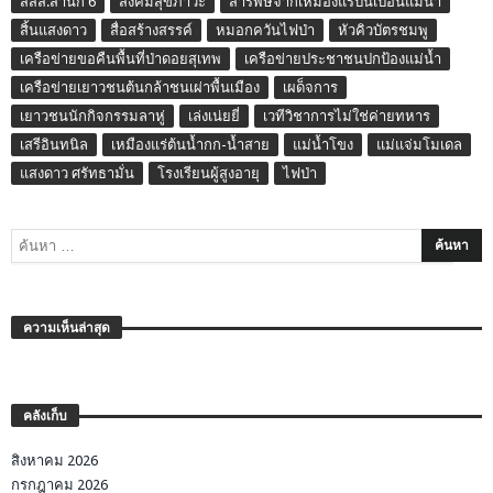
สสส.สำนัก 6
สังคมสุขภาวะ
สารพิษจากเหมืองแร่ปนเปื้อนแม่น้ำ
สิ้นแสงดาว
สื่อสร้างสรรค์
หมอกควันไฟป่า
หัวคิวบัตรชมพู
เครือข่ายขอคืนพื้นที่ป่าดอยสุเทพ
เครือข่ายประชาชนปกป้องแม่น้ำ
เครือข่ายเยาวชนต้นกล้าชนเผ่าพื้นเมือง
เผด็จการ
เยาวชนนักกิจกรรมลาหู่
เล่งเน่ยยี่
เวทีวิชาการไม่ใช่ค่ายทหาร
เสรีอินทนิล
เหมืองแร่ต้นน้ำกก-น้ำสาย
แม่น้ำโขง
แม่แจ่มโมเดล
แสงดาว ศรัทธามั่น
โรงเรียนผู้สูงอายุ
ไฟป่า
ความเห็นล่าสุด
คลังเก็บ
สิงหาคม 2026
กรกฎาคม 2026