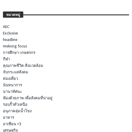
หมวดหมู่
AEC
Exclusive
headline
mekong focus
การศึกษา-เกษตรกร
กีฬา
คุณภาพชีวิต-สิ่งแวดล้อม
จับกระแสสังคม
ท่องเที่ยว
นันทนาการ
นานาทัศนะ
ฟ้องด้วยภาพ เพื่อสังคมที่น่าอยู่
รอบรั้วทั่วเหนือ
อนุภาคลุ่มน้ำโขง
อาหาร
อาเซียน +3
เศรษฐกิจ