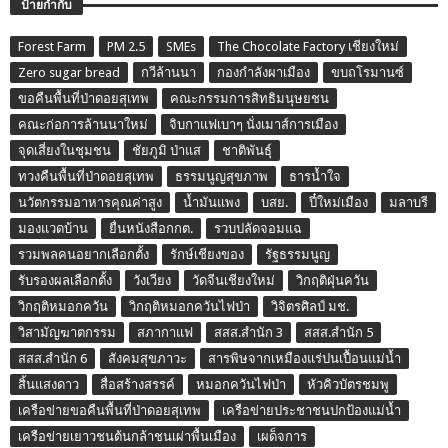
ป้ายกำกับ
Forest Farm
PM 2.5
SMEs
The Chocolate Factory เชียงใหม่
Zero sugar bread
กวีล้านนา
กองกำลังผาเมือง
ขบถโรมานซ์
ขอคืนพื้นที่ป่าดอยสุเทพ
คณะกรรมการสิทธิมนุษยชน
คณะก่อการล้านนาใหม่
จิบกาแฟเบาๆ นั่งเมาส์การเมือง
จุดเสี่ยงในชุมชน
ชัยภูมิ ป่าแส
ชาติพันธุ์
ทวงคืนพื้นที่ป่าดอยสุเทพ
ธรรมนูญสุขภาพ
ธารน้ำใจ
นวัตกรรมอาหารคุณค่าสูง
น้ำมันแพง
บสย.
ปี๋ใหม่เมือง
มลาบรี
มองแวดบ้าน
ยื่นหนังสือกกต.
รวบปลัดจอมแฉ
รวมพลคนอยากเลือกตั้ง
รักษ์เชียงของ
รัฐธรรมนูญ
รับรองผลเลือกตั้ง
วังเวียง
วัดจีนเชียงใหม่
วิกฤติฝุ่นควัน
วิกฤติหมอกควัน
วิกฤติหมอกควันไฟป่า
วิจิตรศิลป์ มช.
วิสามัญฆาตกรรม
สภากาแฟ
สสส.สำนัก 3
สสส.สำนัก 5
สสส.สำนัก 6
สังคมสุขภาวะ
สารพิษจากเหมืองแร่ปนเปื้อนแม่น้ำ
สิ้นแสงดาว
สื่อสร้างสรรค์
หมอกควันไฟป่า
หัวคิวบัตรชมพู
เครือข่ายขอคืนพื้นที่ป่าดอยสุเทพ
เครือข่ายประชาชนปกป้องแม่น้ำ
เครือข่ายเยาวชนต้นกล้าชนเผ่าพื้นเมือง
เผด็จการ