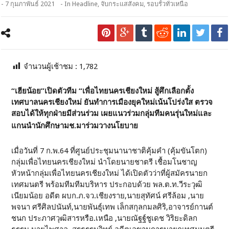
- 7 กุมภาพันธ์ 2021
- In
Headline
,
จับกระแสสังคม
,
รอบรั้วทั่วเหนือ
จำนวนผู้เช้าชม :
1,782
“เฮียน้อย”เปิดตัวทีม “เพื่อไทยนครเชียงใหม่ สู้ศึกเลือกตั้ง
เทศบาลนครเชียงใหม่ ยันทำการเมืองยุคใหม่เน้นโปร่งใส ตรวจ
สอบได้ให้ทุกฝ่ายมีส่วนร่วม เผยแนวร่วมกลุ่มทีมคนรุ่นใหม่และ
แกนนำนักศึกษามช.มาร่วมวางนโยบาย
เมื่อวันที่ 7 ก.พ.64 ที่ศูนย์ประชุมนานาชาติคุ้มคำ (คุ้มขันโตก)
กลุ่มเพื่อไทยนครเชียงใหม่ นำโดยนายชาตรี เชื้อมโนชาญ
หัวหน้ากลุ่มเพื่อไทยนครเชียงใหม่ ได้เปิดตัวว่าที่ผู้สมัครนายก
เทศมนตรี พร้อมทีมทีมบริหาร ประกอบด้วย พล.ต.ท.วีระวุฒิ
เนียมน้อย อดีต ผบก.ภ.จว.เชียงราย,นายสุทัศน์ ศรีล้อม ,นาย
พจนา ศรีศิลปนันท์,นายพันธุ์เทพ เล็กสกุลกมลศิริ,อาจารย์กานต์
ชนก ประภาศวุฒิสารหรือ.เหนือ ,นายณัฐฐ์ชูเดช วิริยะดิลก