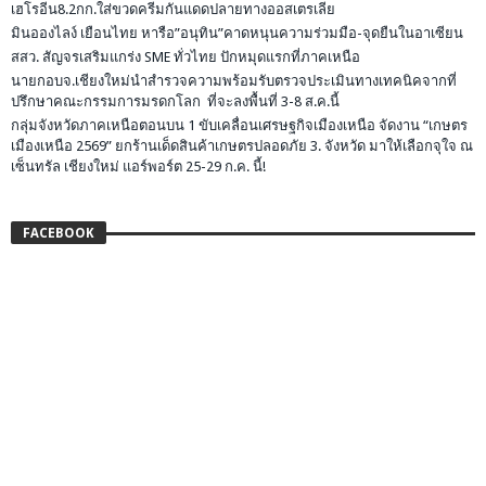
เฮโรอีน8.2กก.ใส่ขวดครีมกันแดดปลายทางออสเตรเลีย
มินอองไลง์ เยือนไทย หารือ”อนุทิน”คาดหนุนความร่วมมือ-จุดยืนในอาเซียน
สสว. สัญจรเสริมแกร่ง SME ทั่วไทย ปักหมุดแรกที่ภาคเหนือ
นายกอบจ.เชียงใหม่นำสำรวจความพร้อมรับตรวจประเมินทางเทคนิคจากที่
ปรึกษาคณะกรรมการมรดกโลก ที่จะลงพื้นที่ 3-8 ส.ค.นี้
กลุ่มจังหวัดภาคเหนือตอนบน 1 ขับเคลื่อนเศรษฐกิจเมืองเหนือ จัดงาน “เกษตร
เมืองเหนือ 2569” ยกร้านเด็ดสินค้าเกษตรปลอดภัย 3. จังหวัด มาให้เลือกจุใจ ณ
เซ็นทรัล เชียงใหม่ แอร์พอร์ต 25-29 ก.ค. นี้!
FACEBOOK