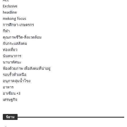
Exclusive
headline
mekong focus
การศึกษา-เกษตรกร
กีฬา
คุณภาพชีวิต-สิ่งแวดล้อม
จับกระแสสังคม
ท่องเที่ยว
นันทนาการ
นานาทัศนะ
ฟ้องด้วยภาพ เพื่อสังคมที่น่าอยู่
รอบรั้วทั่วเหนือ
อนุภาคลุ่มน้ำโขง
อาหาร
อาเซียน +3
เศรษฐกิจ
นิยาม