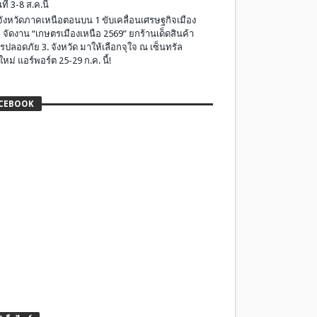
ที่ 3-8 ส.ค.นี้
มจังหวัดภาคเหนือตอนบน 1 ขับเคลื่อนเศรษฐกิจเมือง
 จัดงาน “เกษตรเมืองเหนือ 2569” ยกร้านเด็ดสินค้า
รปลอดภัย 3. จังหวัด มาให้เลือกจุใจ ณ เซ็นทรัล
ใหม่ แอร์พอร์ต 25-29 ก.ค. นี้!
CEBOOK