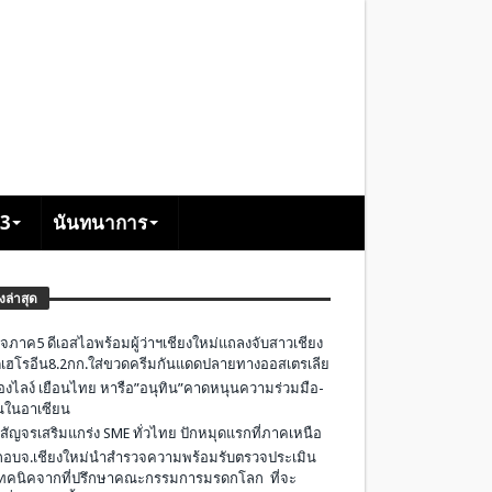
+3
นันทนาการ
องล่าสุด
จภาค5 ดีเอสไอพร้อมผู้ว่าฯเชียงใหม่แถลงจับสาวเชียง
เฮโรอีน8.2กก.ใส่ขวดครีมกันแดดปลายทางออสเตรเลีย
องไลง์ เยือนไทย หารือ”อนุทิน”คาดหนุนความร่วมมือ-
ืนในอาเซียน
 สัญจรเสริมแกร่ง SME ทั่วไทย ปักหมุดแรกที่ภาคเหนือ
อบจ.เชียงใหม่นำสำรวจความพร้อมรับตรวจประเมิน
ทคนิคจากที่ปรึกษาคณะกรรมการมรดกโลก ที่จะ