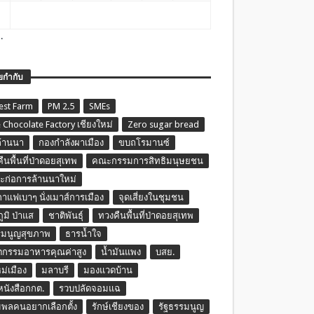
.
ยกำกับ
est Farm
PM 2.5
SMEs
 Chocolate Factory เชียงใหม่
Zero sugar bread
ล้านนา
กองกำลังผาเมือง
ขบถโรมานซ์
ืนพื้นที่ป่าดอยสุเทพ
คณะกรรมการสิทธิมนุษยชน
ก่อการล้านนาใหม่
กาแฟเบาๆ นั่งเมาส์การเมือง
จุดเสี่ยงในชุมชน
ภูมิ ป่าแส
ชาติพันธุ์
ทวงคืนพื้นที่ป่าดอยสุเทพ
รมนูญสุขภาพ
ธารน้ำใจ
ตกรรมอาหารคุณค่าสูง
น้ำมันแพง
บสย.
หม่เมือง
มลาบรี
มองแวดบ้าน
นหนังสือกกต.
รวบปลัดจอมแฉ
พลคนอยากเลือกตั้ง
รักษ์เชียงของ
รัฐธรรมนูญ