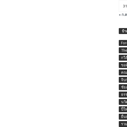
31
« ก.ค
ป้า
For
The
กวี
ขอค
คณะ
จิบ
ชัย
ธร
นวั
ปี๋ใ
ยื่
รวม