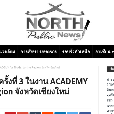
งแวดล้อม
การศึกษา-เกษตรกร
รอบรั้วทั่วเหนือ
อาเซียน 
ACADEMY for THAIs: to the Region จังหวัดเชียงใหม่
เรื่
 ครั้งที่ 3 ในงาน ACADEMY
ตำรว
รายด
ion จังหวัดเชียงใหม่
มินอ
จุดย
สสว.
นายก
ทางเ