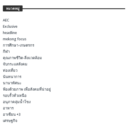
หมวดหมู่
AEC
Exclusive
headline
mekong focus
การศึกษา-เกษตรกร
กีฬา
คุณภาพชีวิต-สิ่งแวดล้อม
จับกระแสสังคม
ท่องเที่ยว
นันทนาการ
นานาทัศนะ
ฟ้องด้วยภาพ เพื่อสังคมที่น่าอยู่
รอบรั้วทั่วเหนือ
อนุภาคลุ่มน้ำโขง
อาหาร
อาเซียน +3
เศรษฐกิจ