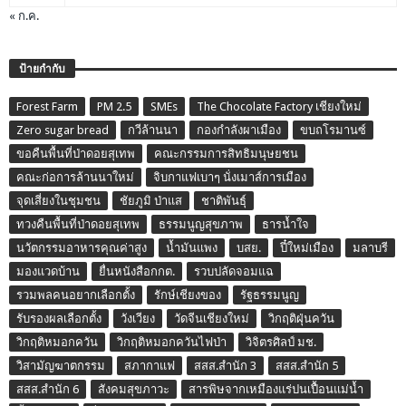
« ก.ค.
ป้ายกำกับ
Forest Farm
PM 2.5
SMEs
The Chocolate Factory เชียงใหม่
Zero sugar bread
กวีล้านนา
กองกำลังผาเมือง
ขบถโรมานซ์
ขอคืนพื้นที่ป่าดอยสุเทพ
คณะกรรมการสิทธิมนุษยชน
คณะก่อการล้านนาใหม่
จิบกาแฟเบาๆ นั่งเมาส์การเมือง
จุดเสี่ยงในชุมชน
ชัยภูมิ ป่าแส
ชาติพันธุ์
ทวงคืนพื้นที่ป่าดอยสุเทพ
ธรรมนูญสุขภาพ
ธารน้ำใจ
นวัตกรรมอาหารคุณค่าสูง
น้ำมันแพง
บสย.
ปี๋ใหม่เมือง
มลาบรี
มองแวดบ้าน
ยื่นหนังสือกกต.
รวบปลัดจอมแฉ
รวมพลคนอยากเลือกตั้ง
รักษ์เชียงของ
รัฐธรรมนูญ
รับรองผลเลือกตั้ง
วังเวียง
วัดจีนเชียงใหม่
วิกฤติฝุ่นควัน
วิกฤติหมอกควัน
วิกฤติหมอกควันไฟป่า
วิจิตรศิลป์ มช.
วิสามัญฆาตกรรม
สภากาแฟ
สสส.สำนัก 3
สสส.สำนัก 5
สสส.สำนัก 6
สังคมสุขภาวะ
สารพิษจากเหมืองแร่ปนเปื้อนแม่น้ำ