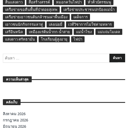
สิ้นแสงดาว
สื่อสร้างสรรค์
หมอกควันไฟป่า
หัวคิวบัตรชมพู
เครือข่ายขอคืนพื้นที่ป่าดอยสุเทพ
เครือข่ายประชาชนปกป้องแม่น้ำ
เครือข่ายเยาวชนต้นกล้าชนเผ่าพื้นเมือง
เผด็จการ
เยาวชนนักกิจกรรมลาหู่
เล่งเน่ยยี่
เวทีวิชาการไม่ใช่ค่ายทหาร
เสรีอินทนิล
เหมืองแร่ต้นน้ำกก-น้ำสาย
แม่น้ำโขง
แม่แจ่มโมเดล
แสงดาว ศรัทธามั่น
โรงเรียนผู้สูงอายุ
ไฟป่า
ความเห็นล่าสุด
คลังเก็บ
สิงหาคม 2026
กรกฎาคม 2026
มิถุนายน 2026