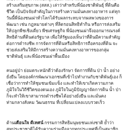
สร้างเสริมสุขภาพ (สสส.) เล่าว่าสำหรับพี่น้องชาติพันธุ์ ที่ดินคือ
ชีวิต เป็นปัจจัยสำคัญในการสร้างความมั่นคงทางอาหาร แต่ทุก
วันนี้พี่น้องชนเผ่าทั่วโลกได้รับผลกระทบจากผลพวงของการ
พัฒนา เช่น กฎหมายต่างๆ ที่ลิดรอนสิทธิทำกิน หรือการส่งเสริม
ให้ปลูกพืชเชิงเดี่ยว พืชเศรษฐกิจ พี่น้องชนเผ่าจึงออกมารณรงค์
สิทธิด้านที่ดินต่อรัฐบาล เพื่อให้รัฐมองเห็นว่าที่ดินมีความสำคัญ
ต่อการดำรงชีพ การจัดการที่ดินหรือสิทธิการถือครองที่ดิน จะ
ช่วยส่งเสริมให้มีการสร้างความมั่นคงทางอาหารของกลุ่ม
ชาติพันธุ์ และพี่น้องชนเผ่าพื้นเมือง
คนอยู่ป่า ย่อมตระหนักดีว่าต้องรักษา จัดการที่ดิน ป่า น้ำ อย่าง
ยั่งยืน โดยองค์กรพัฒนาเอกชนที่เข้าไปทำงานกับชาติพันธุ์เอง ก็
เชื่อว่าการทำให้ชุมชนเข้มแข็ง และทำให้เขาเกิดความภาค
ภูมิใจในวิถีชีวิตของตนเอง ภูมิใจในภูมิปัญญาจัดการดิน น้ำ ป่า
ก็จะทำให้เขาสามารถดำรงชีพได้อย่างยั่งยืน และมั่นคง
ท่ามกลางสังคม วัฒนธรรม ที่เปลี่ยนแปลงแบบรวดเร็ว
ด้าน
เตือนใจ ดีเทศน์
กรรมการสิทธิมนุษยชนแห่งชาติ ย้ำว่า
สหประชาชาติได้รับความร่วมมือจากทุกประเทศที่เป็นสมาชิก