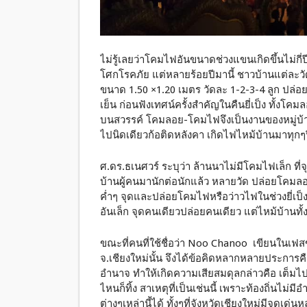
ไม่รู้เลยว่าโคมไฟอันขนาดช่วงแขนเกิดขึ้นไม่กี่ป
โศกโรคภัย แต่หลายร้อยปีมานี้ ชาวบ้านแต่ละ
ขนาด 1.50 ×1.20 เมตร วัดละ 1-2-3-4 ลูก ป
เย็น ก่อนฟังเทศน์ครั้งสำคัญในคืนยี่เป็ง ทั้ง
บนสวรรค์ โคมลอย-โคมไฟจึงเป็นงานของหมู่บ้าน
ไปนิดเดียวก้อติดหลังคา เกิดไฟไหม้บ้านมาทุกๆ
ศ.ดร.ธเนศวร์ ระบุว่า ล้านนาไม่มีโคมไฟเล็ก ที
บ้านผู้คนมานักต่อนักแล้ว หลายวัด ปล่อยโคมล
ค่ำๆ จุดและปล่อยโคมไฟหรือว่าวไฟในช่วงยี่เป็
อันเล็ก จุดคนเดียวปล่อยคนเดียว แต่ไหม้บ้านทั้
ขณะที่คนที่ใช้ชื่อว่า Noo Chanoo เขียนในเฟส
จ.เชียงใหม่นั้น จึงได้ข้อคิดหลากหลายประการคื
อำนาจ ทำให้เกิดความเสียสมดุลกล่าวคือ เต็มไป
ไหนก็ทิ้ง สาเหตุที่เป็นเช่นนี้ เพราะท้องถิ่นไม
ต่างๆเหล่านี้ได้ ทั้งๆที่จังหวัดเชียงใหม่มีจุดเด