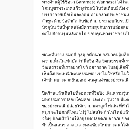
ทางด้านผู้ใช้ชื่อว่า Baramate Wannasai ได้
โคมบูชาพระเกศแก้วจุฬามณี ในวันเดือนยี่เป็ง ง
บรรยากาศเมื่อเป็นละอ่อน ท่ามกลางประชาชนเย
ลำพูน ด้วยข้อจำกัด กับข้อห้าม ประกอบกับ
ปัจจุบัน วันนี้ทุกคนจึงมีความสุขกับการปล่อยล
ต่อไปยังคนรุ่นหลังต่อไป ขอบคุณทางราชการเป
ขณะที่นางเปรมฤดี กุลสุ อดีตนายกสมาคมผู้ผลิ
ความเห็นในเฟสบุ๊คว่า”นี่หรือ คือ วัฒนธรรมที
วัฒนธรรมที่เราอยากโชว์ อยากอวด ไปอยู่เสียที่
เห็นถึงประเพณีวัฒนธรรมของเราไม่ใช่หรือ ไม่ใ
เจ้าบ้านบางพวกยินยอม) จนคุณค่าของประเพณี ว
ปิดร้านแล้วเดินไปที่จอดรถที่ริมปิง เห็นความว
มหกรรมการปล่อยโคมลอย เละเทะ วุ่นวาย มีแต่
ของประเพณี ปล่อยให้เขามาเผาลูกไฟเล่น ที่ทำไ
สนุก จะไปตกที่ไหน ไม่รู้ ไม่สนใจ ถ้าไฟไหม้แ
จริงๆ ต้องเฝ้าบ้านให้อยู่รอดปลอดภัยจากภัยของ
ฟ้าเป็นแสนๆ ดวง ..และคนเชียงใหม่บางคนก็ไ