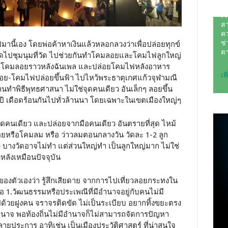
ีมานี้เอง โดยพ่อค้าหาเงินแล้วหลอกลวงว่าเพื่อปล่อยทุกข์
วัดไปชุมนุมที่วัด ไปช่วยกันทำโคมลอยและโคมไฟลูกใหญ่
ล่อยโคมลอยราวหลังฉันเพล และปล่อยโคมไฟหลังอาหาร
โคมลอย-โคมไฟปล่อยขึ้นฟ้า ไปไหว้พระธาตุเกศแก้วจุฬามณี
ทำพิธีพุทธศาสนา ไม่ใช่จุดคนเดียว อันเล็กๆ ลอยขึ้น
ปี เดือดร้อนกันไปทั่วล้านนา โดยเฉพาะในเขตเมืองใหญ่ๆ
่จุดคนเดียว และปล่อยจากมือคนเดียว อันตรายที่สุด ไหม้
อยหรือโคมลม หรือ ว่าวลมตอนกลางวัน วัดละ 1-2 ลูก
ง บางวัดอาจไม่ทำ แต่ส่วนใหญ่ทำ เป็นลูกใหญ่มาก ไม่ใช่
งหลังเหมือนปัจจุบัน
ของตัวเองว่า รู้สึกเสียดาย จากการไปเที่ยวลอยกระทงใน
อ 1.วัฒนธรรมหรือประเพณีที่มีอำนาจอยู่กับคนไม่มี
ด้วยฝูงคน จราจรติดขัด ไม่เป็นระเบียบ อยากทิ้งขยะตรง
่มีอำนาจ พอท้องถิ่นไม่มีอำนาจก็ไม่สามารถจัดการปัญหา
่นหลายประการ อาทิเช่น เป็นเมืองประวัติศาสตร์ ที่น่าสนใจ