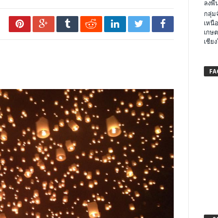
ลงพื้น
กลุ่
เหนือ
เกษต
เชียง
FA