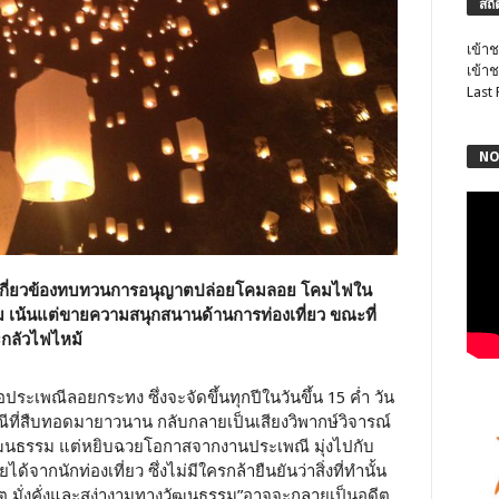
สถิ
เข้าช
เข้าช
Last
NO
่เกี่ยวข้องทบทวนการอนุญาตปล่อยโคมลอย โคมไฟใน
ม เน้นแต่ขายความสนุกสนานด้านการท่องเที่ยว ขณะที่
ะกลัวไฟไหม้
ประเพณีลอยกระทง ซึ่งจะจัดขึ้นทุกปีในวันขึ้น 15 ค่ำ วัน
เพณีที่สืบทอดมายาวนาน กลับกลายเป็นเสียงวิพากษ์วิจารณ์
วัฒนธรรม แต่หยิบฉวยโอกาสจากงานประเพณี มุ่งไปกับ
ากนักท่องเที่ยว ซึ่งไม่มีใครกล้ายืนยันว่าสิ่งที่ทำนั้น
ีวิต มั่งคั่งและสง่างามทางวัฒนธรรม”อาจจะกลายเป็นอดีต