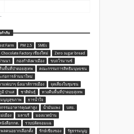
.
ยกำกับ
est Farm
PM 2.5
SMEs
 Chocolate Factory เชียงใหม่
Zero sugar bread
ล้านนา
กองกำลังผาเมือง
ขบถโรมานซ์
ืนพื้นที่ป่าดอยสุเทพ
คณะกรรมการสิทธิมนุษยชน
ก่อการล้านนาใหม่
กาแฟเบาๆ นั่งเมาส์การเมือง
จุดเสี่ยงในชุมชน
ภูมิ ป่าแส
ชาติพันธุ์
ทวงคืนพื้นที่ป่าดอยสุเทพ
รมนูญสุขภาพ
ธารน้ำใจ
ตกรรมอาหารคุณค่าสูง
น้ำมันแพง
บสย.
หม่เมือง
มลาบรี
มองแวดบ้าน
นหนังสือกกต.
รวบปลัดจอมแฉ
พลคนอยากเลือกตั้ง
รักษ์เชียงของ
รัฐธรรมนูญ