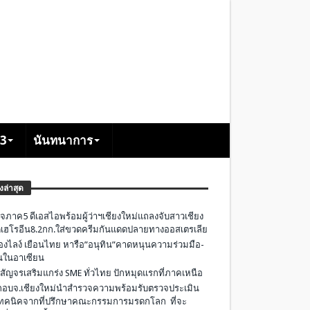
+3
นันทนาการ
องล่าสุด
จภาค5 ดีเอสไอพร้อมผู้ว่าฯเชียงใหม่แถลงจับสาวเชียง
เฮโรอีน8.2กก.ใส่ขวดครีมกันแดดปลายทางออสเตรเลีย
องไลง์ เยือนไทย หารือ”อนุทิน”คาดหนุนความร่วมมือ-
ืนในอาเซียน
 สัญจรเสริมแกร่ง SME ทั่วไทย ปักหมุดแรกที่ภาคเหนือ
อบจ.เชียงใหม่นำสำรวจความพร้อมรับตรวจประเมิน
ทคนิคจากที่ปรึกษาคณะกรรมการมรดกโลก ที่จะ