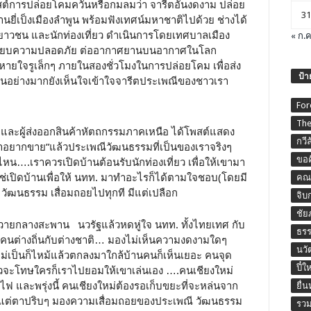
โพสต์การปล่อยโคมควันหรือกมลมว่า จารีตอันงดงาม ปล่อย
31
านยี่เป็งเมืองลำพูน พร้อมฟังเทศน์มหาชาติไปด้วย ช่างได้
าวชน และนักท่องเที่ยว ดำเนินการโดยเทศบาลเมือง
« ก.ค
ระเบียบความปลอดภัย ต่ออากาศยานบนอากาศในโลก
มหายใจรูเล็กๆ ภายในสองชั่วโมงในการปล่อยโคม เพื่อส่ง
ป้า
็นอย่างมากยังเห็นใจเข้าใจจารีตประเพณีของชาวเรา
For
The
ตและผู้ส่งออกสินค้าหัตถกรรมภาคเหนือ ได้โพสต์แสดง
กวี
่เราอยากขาย”แล้วประเพณีวัฒนธรรมที่เป็นของเราจริงๆ
ขอค
ไหน….เราควรเปิดบ้านต้อนรับนักท่องเที่ยว เพื่อให้เขามา
ช่เปิดบ้านเพื่อให้ นทท. มาทำอะไรก็ได้ตามใจชอบ(โดยมี
คณะ
ัฒนธรรม เสื่อมถอยไปทุกที มีแต่เปลือก
จิบ
ชัย
ุ่นวายกลางสะพาน นวรัฐแล้วหดหู่ใจ นทท. ทั้งไทยเทศ กับ
ธร
คนต่างถิ่นกับต่างชาติ… มองไม่เห็นความงดงามใดๆ
นวั
ม่เป็นก็ไหม้แล้วตกลงมาใกล้บ้านคนก็เห็นเยอะ คนจุด
ปี๋ใ
ล้วจะโทษใครก็เราไปยอมให้เขาเล่นเอง ….คนเชียงใหม่
ไฟ และพรุ่งนี้ คนเชียงใหม่ต้องรอเก็บขยะที่จะหล่นจาก
ยื่
ด้แต่ตาปริบๆ มองความเสื่อมถอยของประเพณี วัฒนธรรม
รวม