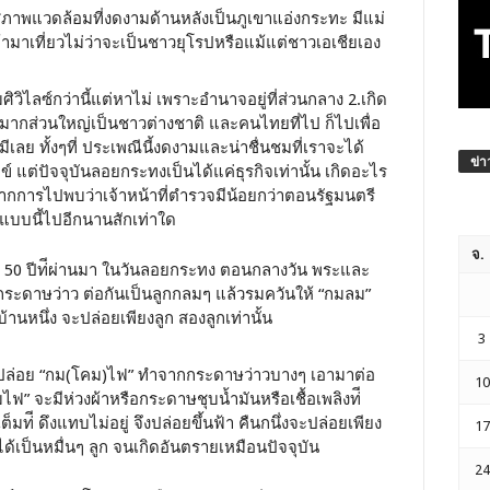
สภาพแวดล้อมที่งดงามด้านหลังเป็นภูเขาแอ่งกระทะ มีแม่
เข้ามาเที่ยวไม่ว่าจะเป็นชาวยุโรปหรือแม้แต่ชาวเอเชียเอง
ศิวิไลซ์กว่านี้แต่หาไม่ เพราะอำนาจอยู่ที่ส่วนกลาง 2.เกิด
อยมากส่วนใหญ่เป็นชาวต่างชาติ และคนไทยที่ไป ก็ไปเพื่อ
เลย ทั้งๆที่ ประเพณีนี้งดงามและน่าชื่นชมที่เราจะได้
ข่า
แต่ปัจจุบันลอยกระทงเป็นได้แค่ธุรกิจเท่านั้น เกิดอะไร
จากการไปพบว่าเจ้าหน้าที่ตำรวจมีน้อยกว่าตอนรัฐมนตรี
แบบนี้ไปอีกนานสักเท่าใด
จ.
ื่อ 50 ปีท่ีผ่านมา ในวันลอยกระทง ตอนกลางวัน พระและ
ะดาษว่าว ต่อกันเป็นลูกกลมๆ แล้วรมควันให้ “กมลม”
บ้านหนึ่ง จะปล่อยเพียงลูก สองลูกเท่านั้น
3
ล่อย “กม(โคม)ไฟ” ทำจากกระดาษว่าวบางๆ เอามาต่อ
10
ไฟ” จะมีห่วงผ้าหรือกระดาษชุบน้ำมันหรือเชื้อเพลิงท่ี
มท่ี ดึงแทบไม่อยู่ จึงปล่อยขึ้นฟ้า คืนกนึ่งจะปล่อยเพียง
17
 ได้เป็นหมื่นๆ ลูก จนเกิดอันตรายเหมือนปัจจุบัน
24