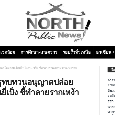
งแวดล้อม
การศึกษา-เกษตรกร
รอบรั้วทั่วเหนือ
อาเซียน 
อยโคมลอย-โคมไฟในงานยี่เป็ง ชี้ทำลายรากเหง้าทางวัฒนธรรม
เรื่
ัฐทบทวนอนุญาตปล่อย
ตำรว
รายด
เป็ง ชี้ทำลายรากเหง้า
มินอ
จุดย
สสว.
นายก
ทางเ