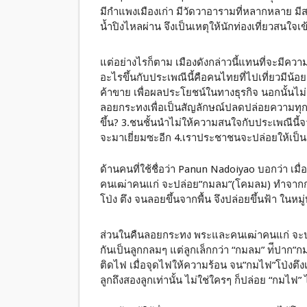
มีกำแพงเมืองเก่า มีวัดวาอารามที่หลากหลาย มี
น้ำปิงไหลผ่าน จึงเป็นเหตุให้นักท่องเที่ยวสนใจ
แต่อย่างไรก็ตาม เมืองดังกล่าวนี้แทนที่จะมีความ
อะไรขึ้นกับประเพณีนี้คือคนไทยที่ไปเที่ยวมีน้
ค้าขาย เพื่อผลประโยชน์ในทางธุรกิจ นอกนั้นไม่มี
ลอยกระทงเพื่อเป็นสัญลักษณ์ปลดปล่อยความทุกข์ 
ขึ้น? 3.ชนชั้นนำไม่ให้ความสนใจกับประเพณีนี้
จะมาเยี่ยมซะอีก 4.เราประชาชนจะปล่อยให้เป็น
ด้านคนที่ใช้ชื่อว่า Panun Nadoiyao บอกว่า เม
คนเฒ่าคนแก่ จะปล่อย”กมลม”(โคมลม) ทำจากกร
โป่ง ตึง จนลอยขึ้นจากพื้น จึงปล่อยขึ้นฟ้า ในหมู่
ส่วนในคืนลอยกระทง พระและคนเฒ่าคนแก่ จะป
กันเป็นลูกกลมๆ แต่ลูกเล็กกว่า “กมลม” ท่ีปาก”กม
ติดไฟ เมื่อจุดไฟให้ความร้อน จน”กมไฟ”โป่งตึงเต็
ลูกถึงสองลูกเท่านั้น ไม่ใช่ใครๆ ก็ปล่อย “กมไฟ”