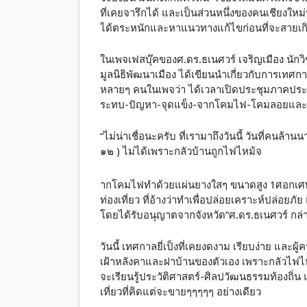
ที่เคยจารึกได้ และเป็นส่วนหนึ่งของคนเชียงใหม่ท
ได้ตระหนักและหาแนวทางแก้ไขก่อนที่จะสายเก
ในเพจเฟสบุ๊คของศ.ดร.ธเนศวร์ เจริญเมือง นั
มูลนิธิพัฒนาเมือง ได้เขียนนำเกี่ยวกับการเทศก
หลายๆ คนในเพจว่า ได้เวลาเปิดประชุมภาคประชาชน
ระทบ-ปัญหา-จุดแข็ง-จากโคมไฟ-โคมลอยและอ
“ไม่น่าเชื่อนะครับ ที่เรามาถึงวันนี้ วันที่คนล้าน
๑๒ ) ไม่ได้เพราะกลัวบ้านถูกไฟไหม้จ
ากโคมไฟทำด้วยแผ่นยางใสๆ ขนาดสูง 1ศอกเศษ จ
ท่องเที่ยว ที่อ้างว่าทำเพื่อปล่อยเคราะห์ปล่อย
โดยได้รับอนุญาตจากจังหวัด”ศ.ดร.ธเนศวร์ กล่
วันนี้ เทศกาลยี่เป็งที่เคยงดงาม เรียบง่าย และผู้
เฝ้าหลังคาและฝาบ้านของตัวเอง เพราะกลัวไฟไหม
จะเรียนรู้ประวัติศาสตร์-ศิลปวัฒนธรรมท้องถิ่
เที่ยวที่คิดแต่จะขายๆๆๆๆๆ อย่างเดียว