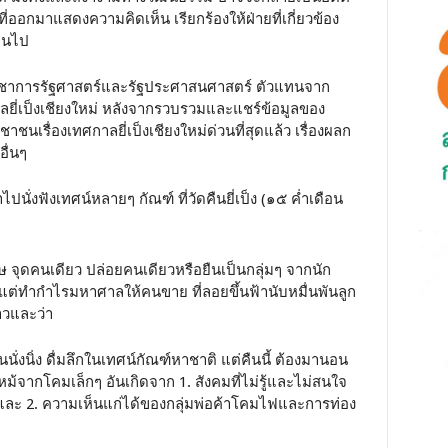
ี่ออกมาแสดงความคิดเห็น เรียกร้องให้ฝ่ายที่เกี่ยวข้อง
ินไป
กวิชาการรัฐศาสตร์และรัฐประศาสนศาสตร์ ตัวแทนจาก
าลยี่เป็งเชียงใหม่ หลังจากรวบรวมและแชร์ข้อมูลของ
เรื่องเทศกาลยี่เป็งเชียงใหม่ด่วนที่สุดแล้ว เรื่องผลก
ื่นๆ
นาไปนั่งฟังเทศน์หลายๆ กัณฑ์ ที่วัดคืนยี่เป็ง (๑๕ ค่ำเดือน
ุดคนเดียว ปล่อยคนเดียวหรือยืนเป็นกลุ่มๆ จากนัก
ภัย แต่ทำกำไรมหาศาลให้คนขาย ที่ลอยขึ้นฟ้านับหมื่นพันลูก
าวและว่า
คนนั่งนิ่ง ดื่มลึกในเทศน์กัณฑ์หาชาติ แต่คืนนี้ ต้องมานอน
้จากโคมเล็กๆ อันเกิดจาก 1. สังคมที่ไม่รู้และไม่สนใจ
น และ 2. ความเห็นแก่ได้ของกลุ่มพ่อค้าโคมไฟและการท่อง