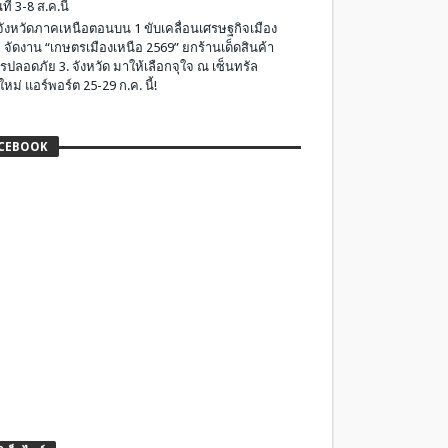
ที่ 3-8 ส.ค.นี้
มจังหวัดภาคเหนือตอนบน 1 ขับเคลื่อนเศรษฐกิจเมือง
 จัดงาน “เกษตรเมืองเหนือ 2569” ยกร้านเด็ดสินค้า
รปลอดภัย 3. จังหวัด มาให้เลือกจุใจ ณ เซ็นทรัล
ใหม่ แอร์พอร์ต 25-29 ก.ค. นี้!
CEBOOK