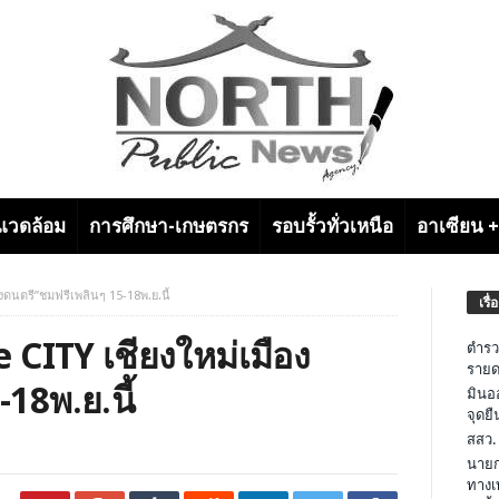
งแวดล้อม
การศึกษา-เกษตรกร
รอบรั้วทั่วเหนือ
อาเซียน 
องดนตรี”ชมฟรีเพลินๆ 15-18พ.ย.นี้
เรื่
e CITY เชียงใหม่เมือง
ตำรว
รายด
18พ.ย.นี้
มินอ
จุดย
สสว.
นายก
ทางเ