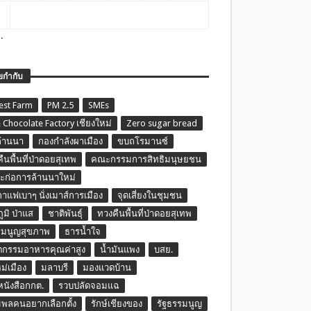
.
ยกำกับ
est Farm
PM 2.5
SMEs
 Chocolate Factory เชียงใหม่
Zero sugar bread
ล้านนา
กองกำลังผาเมือง
ขบถโรมานซ์
ืนพื้นที่ป่าดอยสุเทพ
คณะกรรมการสิทธิมนุษยชน
ก่อการล้านนาใหม่
กาแฟเบาๆ นั่งเมาส์การเมือง
จุดเสี่ยงในชุมชน
ภูมิ ป่าแส
ชาติพันธุ์
ทวงคืนพื้นที่ป่าดอยสุเทพ
รมนูญสุขภาพ
ธารน้ำใจ
ตกรรมอาหารคุณค่าสูง
น้ำมันแพง
บสย.
หม่เมือง
มลาบรี
มองแวดบ้าน
นหนังสือกกต.
รวบปลัดจอมแฉ
พลคนอยากเลือกตั้ง
รักษ์เชียงของ
รัฐธรรมนูญ