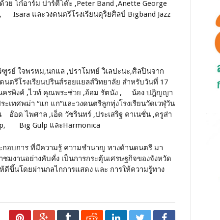
้วย โก๋อาร์ม ปาร์ตี้โด๊ะ ,Peter Band ,Anette George
ล้อ , Isara และวงดนตรีโรงเรียนดุริยศิลป์ Bigband Jazz
 ,วิฑูรย์ ใจพรหม,นกแล ,ปราโมทย์ วิเลปะนะ,ศิลปินจาก
ีโรงเรียนปรินส์รอยแยลส์วิทยาลัย สำหรับวันที่ 17
ิงค์ ,ไวท์ คุณพระช่วย ,อ้อม รัตนัง , น้อง ปฎิญญา
ะเทศพม่า “แก แก”และวงดนตรีลูกทุ่งโรงเรียนวัดเวฬุวัน
น อ๊อด ไพศาล ,เอ็ด วัชรินทร์ ,ประเสริฐ คาเนชั่น ,ครูส่า
roup, Big Gulp และHarmonica
ประกอบการ ที่มีความรู้ ความชำนาญ ทางด้านดนตรี มา
้าชมงานอย่างคับคั่ง เป็นการกระตุ้นเศรษฐกิจของจังหวัด
้ดีขึ้นโดยผ่านกลไกการแสดง และ การให้ความรู้ทาง