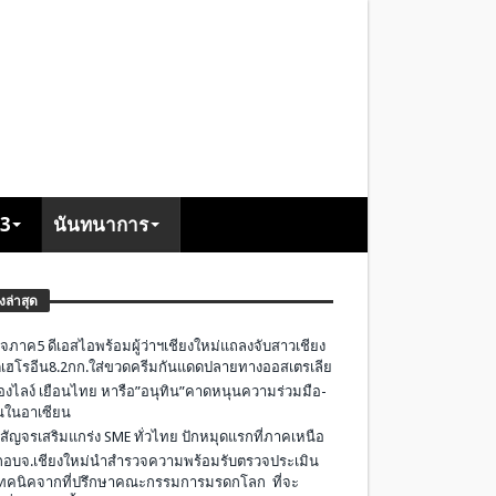
+3
นันทนาการ
องล่าสุด
จภาค5 ดีเอสไอพร้อมผู้ว่าฯเชียงใหม่แถลงจับสาวเชียง
เฮโรอีน8.2กก.ใส่ขวดครีมกันแดดปลายทางออสเตรเลีย
องไลง์ เยือนไทย หารือ”อนุทิน”คาดหนุนความร่วมมือ-
ืนในอาเซียน
 สัญจรเสริมแกร่ง SME ทั่วไทย ปักหมุดแรกที่ภาคเหนือ
อบจ.เชียงใหม่นำสำรวจความพร้อมรับตรวจประเมิน
ทคนิคจากที่ปรึกษาคณะกรรมการมรดกโลก ที่จะ