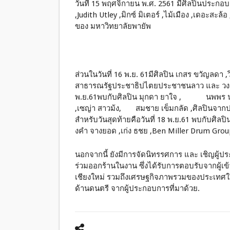
วันที่ 15 พฤศจิกายน พ.ศ. 2561 มีศิลปินประกอบด
,Judith Utley ,มิกซ์ มิเตอร์ ,ไม้เมือง ,เดอะสะ
ของ มหาวิทยาลัยพายัพ
ส่วนในวันที่ 16 พ.ย. 61มีศิลปิน เกสร ขวัญลดา
สาธารณรัฐประชาธิปไตยประชาชนลาว และ วงดนตร
พ.ย.61พบกับศิลปิน มุกดา ยาใจ , นพพร นครพ
,เซญ่า สาวม้ง, สมชาย เข็มกลัด ,ศิลปินจากปร
สำหรับวันสุดท้ายคือวันที่ 18 พ.ย.61 พบกับศิลปิ
งคำ จางยอด ,เก่ง ธชย ,Ben Miller Drum G
นอกจากนี้ ยังมีการจัดนิทรรศการ และ เชิญผู้
ร่วมออกร้านในงาน ซึ่งได้รับการตอบรับจากผู้เข
เชียงใหม่ รวมถึงเศรษฐกิจภาพรวมของประเทศให
ด้านดนตรี จากผู้ประกอบการที่มาด้วย.