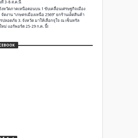
ที่ 3-8 ส.ค.นี้
มจังหวัดภาคเหนือตอนบน 1 ขับเคลื่อนเศรษฐกิจเมือง
 จัดงาน “เกษตรเมืองเหนือ 2569” ยกร้านเด็ดสินค้า
รปลอดภัย 3. จังหวัด มาให้เลือกจุใจ ณ เซ็นทรัล
ใหม่ แอร์พอร์ต 25-29 ก.ค. นี้!
CEBOOK