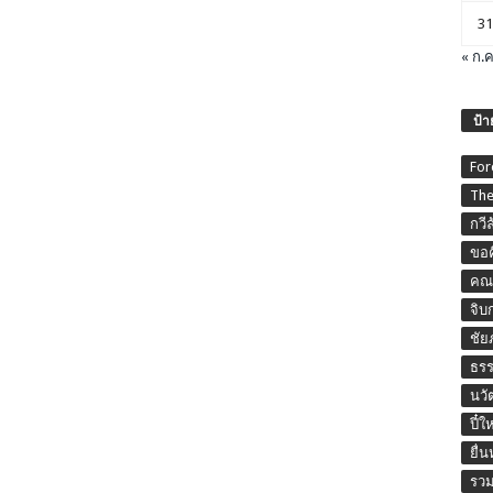
31
« ก.ค
ป้า
For
The
กวี
ขอค
คณะ
จิบ
ชัย
ธร
นวั
ปี๋ใ
ยื่
รวม