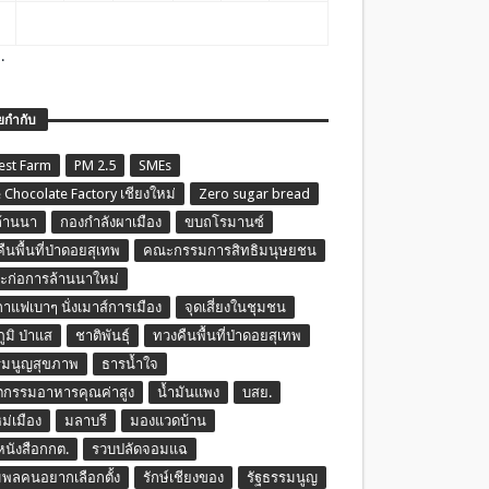
.
ยกำกับ
est Farm
PM 2.5
SMEs
 Chocolate Factory เชียงใหม่
Zero sugar bread
ล้านนา
กองกำลังผาเมือง
ขบถโรมานซ์
ืนพื้นที่ป่าดอยสุเทพ
คณะกรรมการสิทธิมนุษยชน
ก่อการล้านนาใหม่
กาแฟเบาๆ นั่งเมาส์การเมือง
จุดเสี่ยงในชุมชน
ภูมิ ป่าแส
ชาติพันธุ์
ทวงคืนพื้นที่ป่าดอยสุเทพ
รมนูญสุขภาพ
ธารน้ำใจ
ตกรรมอาหารคุณค่าสูง
น้ำมันแพง
บสย.
หม่เมือง
มลาบรี
มองแวดบ้าน
นหนังสือกกต.
รวบปลัดจอมแฉ
พลคนอยากเลือกตั้ง
รักษ์เชียงของ
รัฐธรรมนูญ