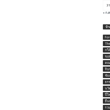
31
« ก.ค
ป้า
For
The
กวี
ขอค
คณะ
จิบ
ชัย
ธร
นวั
ปี๋ใ
ยื่
รวม