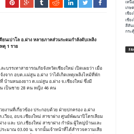
เหนือ
เกษต
เชียง
เชียง
สีสัน
กระต
ตียนเปาโล อ.ฝาง หลายภาคส่วนระดมกำลังดับเพลิง
เหตุ 1 ราย
FA
และบรรเทาสาธารณภัยจังหวัดเชียงใหม่ เปิดเผยว่า เมื่อ
จ้งจาก อบต.แม่สูน อ.ฝาง ว่าได้เกิดเหตุเพลิงไหม้ที่พัก
ที่ บ้านหนองยาว ต.แม่สูน อ.ฝาง จ.เชียงใหม่ ซึ่งมี
คน เป็นชาย 28 คน หญิง 46 คน
่วยงานที่เกี่ยวข้อง ประกอบด้วย ฝ่ายปกครอง อ.ฝาง
วียง, อบจ.เชียงใหม่ สาขาฝาง ศูนย์พัฒนาปิโตรเลียม
าง และ ปภ.เชียงใหม่ สาขาฝาง กำนัน ผู้ใหญ่บ้านและ
ประมาณ 03.00 น. จากนั้นเจ้าหน้าที่ได้สำรวจความเสีย