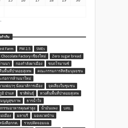
25
26
27
28
29
30
.
ยกำกับ
est Farm
PM 2.5
SMEs
 Chocolate Factory เชียงใหม่
Zero sugar bread
ล้านนา
กองกำลังผาเมือง
ขบถโรมานซ์
ืนพื้นที่ป่าดอยสุเทพ
คณะกรรมการสิทธิมนุษยชน
ก่อการล้านนาใหม่
กาแฟเบาๆ นั่งเมาส์การเมือง
จุดเสี่ยงในชุมชน
ภูมิ ป่าแส
ชาติพันธุ์
ทวงคืนพื้นที่ป่าดอยสุเทพ
รมนูญสุขภาพ
ธารน้ำใจ
ตกรรมอาหารคุณค่าสูง
น้ำมันแพง
บสย.
หม่เมือง
มลาบรี
มองแวดบ้าน
นหนังสือกกต.
รวบปลัดจอมแฉ