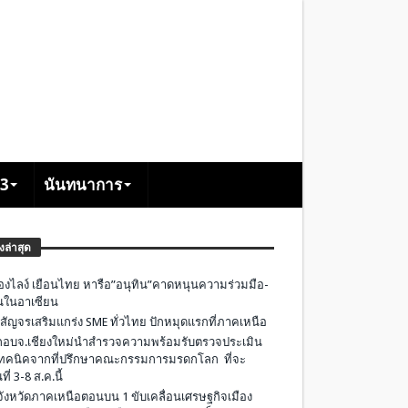
+3
นันทนาการ
องล่าสุด
องไลง์ เยือนไทย หารือ”อนุทิน”คาดหนุนความร่วมมือ-
ืนในอาเซียน
 สัญจรเสริมแกร่ง SME ทั่วไทย ปักหมุดแรกที่ภาคเหนือ
อบจ.เชียงใหม่นำสำรวจความพร้อมรับตรวจประเมิน
ทคนิคจากที่ปรึกษาคณะกรรมการมรดกโลก ที่จะ
ที่ 3-8 ส.ค.นี้
มจังหวัดภาคเหนือตอนบน 1 ขับเคลื่อนเศรษฐกิจเมือง