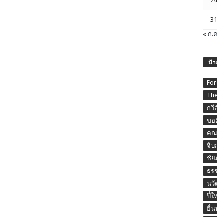
24
31
« ก.ค
ป้า
For
The
กวี
ขอค
คณะ
จิบ
ชัย
ธร
นวั
ปี๋ใ
ยื่