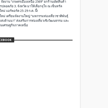
 จัดงาน “เกษตรเมืองเหนือ 2569” ยกร้านเด็ดสินค้า
รปลอดภัย 3. จังหวัด มาให้เลือกจุใจ ณ เซ็นทรัล
ใหม่ แอร์พอร์ต 25-29 ก.ค. นี้!
ใหม่ เตรียมจัดงานใหญ่ “มหกรรมท่องเที่ยวชาติพันธุ์
แห่งล้านนา” ส่งเสริมการท่องเที่ยวเชิงวัฒนธรรม และ
ุ้นเศรษฐกิจภาคเหนือ
CEBOOK