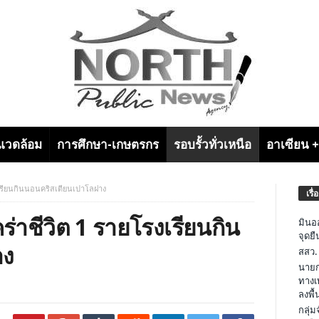
งแวดล้อม
การศึกษา-เกษตรกร
รอบรั้วทั่วเหนือ
อาเซียน 
รงเรียนกินนอนคริสเตียนเปาโลฝาง
เรื่
คร่าชีวิต 1 รายโรงเรียนกิน
มินอ
จุดย
าง
สสว.
นายก
ทางเ
ลงพื้น
กลุ่