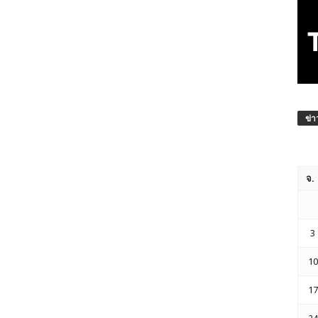
ข่า
จ.
3
10
17