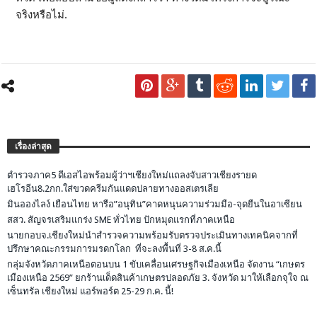
จริงหรือไม่.
เรื่องล่าสุด
ตำรวจภาค5 ดีเอสไอพร้อมผู้ว่าฯเชียงใหม่แถลงจับสาวเชียงรายด
เฮโรอีน8.2กก.ใส่ขวดครีมกันแดดปลายทางออสเตรเลีย
มินอองไลง์ เยือนไทย หารือ”อนุทิน”คาดหนุนความร่วมมือ-จุดยืนในอาเซียน
สสว. สัญจรเสริมแกร่ง SME ทั่วไทย ปักหมุดแรกที่ภาคเหนือ
นายกอบจ.เชียงใหม่นำสำรวจความพร้อมรับตรวจประเมินทางเทคนิคจากที่
ปรึกษาคณะกรรมการมรดกโลก ที่จะลงพื้นที่ 3-8 ส.ค.นี้
กลุ่มจังหวัดภาคเหนือตอนบน 1 ขับเคลื่อนเศรษฐกิจเมืองเหนือ จัดงาน “เกษตร
เมืองเหนือ 2569” ยกร้านเด็ดสินค้าเกษตรปลอดภัย 3. จังหวัด มาให้เลือกจุใจ ณ
เซ็นทรัล เชียงใหม่ แอร์พอร์ต 25-29 ก.ค. นี้!