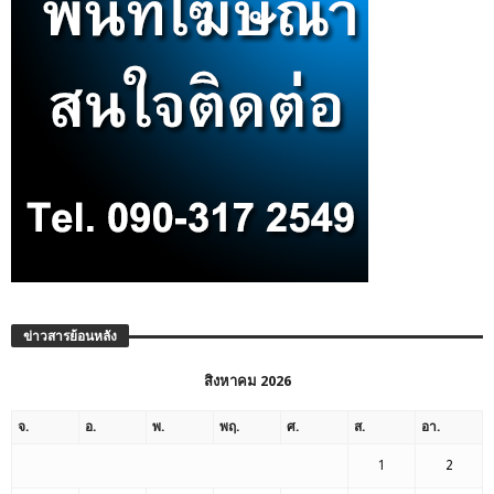
ข่าวสารย้อนหลัง
สิงหาคม 2026
จ.
อ.
พ.
พฤ.
ศ.
ส.
อา.
1
2