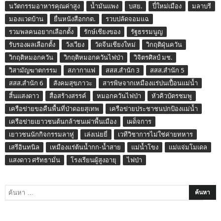
นวัตกรรมอาหารคุณค่าสูง
น้ำมันแพง
บสย.
ปี๋ใหม่เมือง
มลาบรี
มองแวดบ้าน
ยื่นหนังสือกกต.
รวบปลัดจอมแฉ
รวมพลคนอยากเลือกตั้ง
รักษ์เชียงของ
รัฐธรรมนูญ
รับรองผลเลือกตั้ง
วังเวียง
วัดจีนเชียงใหม่
วิกฤติฝุ่นควัน
วิกฤติหมอกควัน
วิกฤติหมอกควันไฟป่า
วิจิตรศิลป์ มช.
วิสามัญฆาตกรรม
สภากาแฟ
สสส.สำนัก 3
สสส.สำนัก 5
สสส.สำนัก 6
สังคมสุขภาวะ
สารพิษจากเหมืองแร่ปนเปื้อนแม่น้ำ
สิ้นแสงดาว
สื่อสร้างสรรค์
หมอกควันไฟป่า
หัวคิวบัตรชมพู
เครือข่ายขอคืนพื้นที่ป่าดอยสุเทพ
เครือข่ายประชาชนปกป้องแม่น้ำ
เครือข่ายเยาวชนต้นกล้าชนเผ่าพื้นเมือง
เผด็จการ
เยาวชนนักกิจกรรมลาหู่
เล่งเน่ยยี่
เวทีวิชาการไม่ใช่ค่ายทหาร
เสรีอินทนิล
เหมืองแร่ต้นน้ำกก-น้ำสาย
แม่น้ำโขง
แม่แจ่มโมเดล
แสงดาว ศรัทธามั่น
โรงเรียนผู้สูงอายุ
ไฟป่า