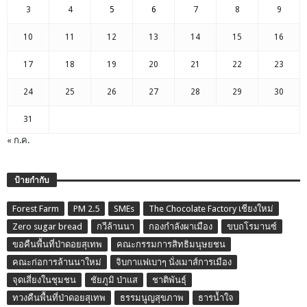
3
4
5
6
7
8
9
10
11
12
13
14
15
16
17
18
19
20
21
22
23
24
25
26
27
28
29
30
31
« ก.ค.
ป้ายกำกับ
Forest Farm
PM 2.5
SMEs
The Chocolate Factory เชียงใหม่
Zero sugar bread
กวีล้านนา
กองกำลังผาเมือง
ขบถโรมานซ์
ขอคืนพื้นที่ป่าดอยสุเทพ
คณะกรรมการสิทธิมนุษยชน
คณะก่อการล้านนาใหม่
จิบกาแฟเบาๆ นั่งเมาส์การเมือง
จุดเสี่ยงในชุมชน
ชัยภูมิ ป่าแส
ชาติพันธุ์
ทวงคืนพื้นที่ป่าดอยสุเทพ
ธรรมนูญสุขภาพ
ธารน้ำใจ