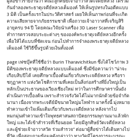
ผู้สื่อข่าวรายงานว่า คณะลูกศิษย์เจ้าอาวาสวัดเจดีย์หลวง ได้ร่วม
กันจำลองพระธาตุเจดีย์หลวงเต็มองค์ ให้เห็นรูปทรงในอดีตแบบ
3 มิติ เป็นครั้งแรกในประวัติศาสตร์ เผยให้เห็นภาพก่อนที่จะเกิด
ความเสียหายจากภัยธรรมชาติ เพื่อถวายเจ้าอาวาสที่เจริญสิริ
อายุครบ 94 ปี โดยคณะวิจัยนำเครื่อง 3D Laser Scanner เพื่อ
ทำการตรวจสอบระยะต่างๆ ขององค์พระธาตุเจดีย์หลวงอีกครั้ง
เพื่อให้ได้แบบที่ชัดเจน ก่อนไปทำการจำลองพระธาตุเจดีย์หลวง
เต็มองค์ ใช้วิธีขึ้นรูปด้วยเงินทั้งองค์
page เฟซบุ๊คที่ใช้ชื่อว่า Burin Tharavichitkun ซึ่งได้โชว์ภาพ 3
มิติของพระธาตุเจดีย์หลวงแบบเต็มองค์ ซึ่งมีข้อความว่า “น่าจะ
เกือบสิบปีได้ เคยศึกษาเบื้องต้นเกี่ยวกับพระเจดีย์หลวง หรือรา
ชกุฏาคาร แห่งวัดโชติการามที่เคยเป็นสิ่งก่อสร้างที่ยิ่งใหญ่เป็น
หลักเป็นประธานของเวียงเชียงใหม่ ทว่าในการศึกษาครานั้นยัง
ดำเนินการเบื้องต้น เพราะสำรวจรังวัดได้ไม่มากนักด้วยข้อจำกัด
นานา เนื่องจากพระเจดีย์มีขนาดใหญ่มโหฬาร มาครั้งนี้ มุ่งหมาย
ทำความเข้าใจเพิ่มเติมเกี่ยวกับพระเจดีย์หลวง หลังจากไป
หมกมุ่นทำความเข้าใจพุทธศาสนสถาปัตยกรรมพุกามมาแล้วพัก
ใหญ่ และได้เข้าสำรวจที่เรือนยอด โดยมีลูกศิษย์วัดเจดีย์หลวง
และผู้ช่วยเจ้าอาวาสวัด ร่วมสำรวจ” ต่อมาผู้สื่อข่าวได้เดินทางไป
ที่วัด เพื่อสอบถามข้อมูลดังกล่าวว่า ทางวัดมีโครงการจะบูรณะ