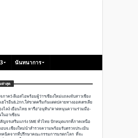
+3
นันทนาการ
องล่าสุด
จภาค5 ดีเอสไอพร้อมผู้ว่าฯเชียงใหม่แถลงจับสาวเชียง
เฮโรอีน8.2กก.ใส่ขวดครีมกันแดดปลายทางออสเตรเลีย
องไลง์ เยือนไทย หารือ”อนุทิน”คาดหนุนความร่วมมือ-
ืนในอาเซียน
 สัญจรเสริมแกร่ง SME ทั่วไทย ปักหมุดแรกที่ภาคเหนือ
อบจ.เชียงใหม่นำสำรวจความพร้อมรับตรวจประเมิน
ทคนิคจากที่ปรึกษาคณะกรรมการมรดกโลก ที่จะ