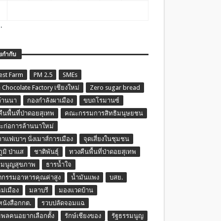
.
ยกำกับ
est Farm
PM 2.5
SMEs
 Chocolate Factory เชียงใหม่
Zero sugar bread
ล้านนา
กองกำลังผาเมือง
ขบถโรมานซ์
ืนพื้นที่ป่าดอยสุเทพ
คณะกรรมการสิทธิมนุษยชน
ก่อการล้านนาใหม่
กาแฟเบาๆ นั่งเมาส์การเมือง
จุดเสี่ยงในชุมชน
ภูมิ ป่าแส
ชาติพันธุ์
ทวงคืนพื้นที่ป่าดอยสุเทพ
รมนูญสุขภาพ
ธารน้ำใจ
ตกรรมอาหารคุณค่าสูง
น้ำมันแพง
บสย.
หม่เมือง
มลาบรี
มองแวดบ้าน
นหนังสือกกต.
รวบปลัดจอมแฉ
พลคนอยากเลือกตั้ง
รักษ์เชียงของ
รัฐธรรมนูญ