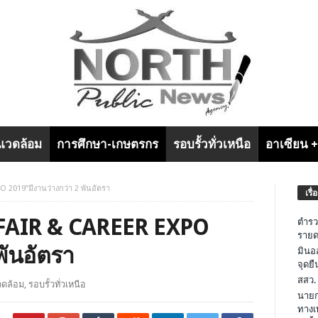
งแวดล้อม
การศึกษา-เกษตรกร
รอบรั้วทั่วเหนือ
อาเซียน 
2019”มีงานว่างกว่า 2 พันอัตรา
เรื่
FAIR & CAREER EXPO
ตำรว
รายด
พันอัตรา
มินอ
จุดย
สสว.
วดล้อม
,
รอบรั้วทั่วเหนือ
นายก
ทางเ