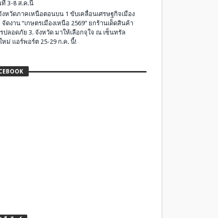
ที่ 3-8 ส.ค.นี้
มจังหวัดภาคเหนือตอนบน 1 ขับเคลื่อนเศรษฐกิจเมือง
 จัดงาน “เกษตรเมืองเหนือ 2569” ยกร้านเด็ดสินค้า
รปลอดภัย 3. จังหวัด มาให้เลือกจุใจ ณ เซ็นทรัล
ใหม่ แอร์พอร์ต 25-29 ก.ค. นี้!
CEBOOK