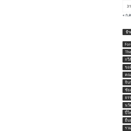
31
« ก.ค
ป้า
For
The
กวี
ขอค
คณะ
จิบ
ชัย
ธร
นวั
ปี๋ใ
ยื่
รวม