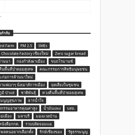
.
ยกำกับ
est Farm
PM 2.5
SMEs
 Chocolate Factory เชียงใหม่
Zero sugar bread
ล้านนา
กองกำลังผาเมือง
ขบถโรมานซ์
ืนพื้นที่ป่าดอยสุเทพ
คณะกรรมการสิทธิมนุษยชน
ก่อการล้านนาใหม่
กาแฟเบาๆ นั่งเมาส์การเมือง
จุดเสี่ยงในชุมชน
ภูมิ ป่าแส
ชาติพันธุ์
ทวงคืนพื้นที่ป่าดอยสุเทพ
รมนูญสุขภาพ
ธารน้ำใจ
ตกรรมอาหารคุณค่าสูง
น้ำมันแพง
บสย.
หม่เมือง
มลาบรี
มองแวดบ้าน
นหนังสือกกต.
รวบปลัดจอมแฉ
พลคนอยากเลือกตั้ง
รักษ์เชียงของ
รัฐธรรมนูญ