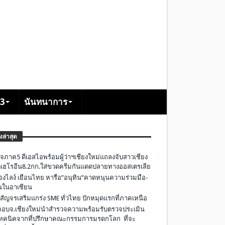
+3
นันทนาการ
องล่าสุด
จภาค5 ดีเอสไอพร้อมผู้ว่าฯเชียงใหม่แถลงจับสาวเชียง
เฮโรอีน8.2กก.ใส่ขวดครีมกันแดดปลายทางออสเตรเลีย
องไลง์ เยือนไทย หารือ”อนุทิน”คาดหนุนความร่วมมือ-
ืนในอาเซียน
 สัญจรเสริมแกร่ง SME ทั่วไทย ปักหมุดแรกที่ภาคเหนือ
อบจ.เชียงใหม่นำสำรวจความพร้อมรับตรวจประเมิน
ทคนิคจากที่ปรึกษาคณะกรรมการมรดกโลก ที่จะ