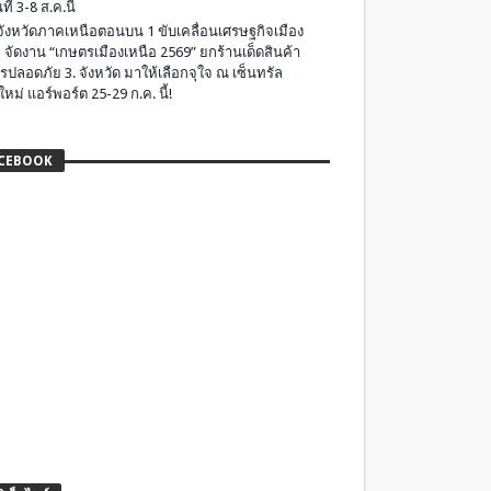
ที่ 3-8 ส.ค.นี้
มจังหวัดภาคเหนือตอนบน 1 ขับเคลื่อนเศรษฐกิจเมือง
 จัดงาน “เกษตรเมืองเหนือ 2569” ยกร้านเด็ดสินค้า
รปลอดภัย 3. จังหวัด มาให้เลือกจุใจ ณ เซ็นทรัล
ใหม่ แอร์พอร์ต 25-29 ก.ค. นี้!
CEBOOK