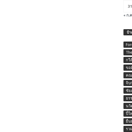
31
« ก.ค
ป้า
For
The
กวี
ขอค
คณะ
จิบ
ชัย
ธร
นวั
ปี๋ใ
ยื่
รวม