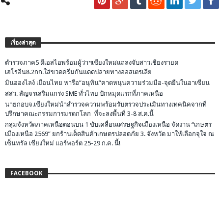
เรื่องล่าสุด
ตำรวจภาค5 ดีเอสไอพร้อมผู้ว่าฯเชียงใหม่แถลงจับสาวเชียงรายด
เฮโรอีน8.2กก.ใส่ขวดครีมกันแดดปลายทางออสเตรเลีย
มินอองไลง์ เยือนไทย หารือ”อนุทิน”คาดหนุนความร่วมมือ-จุดยืนในอาเซียน
สสว. สัญจรเสริมแกร่ง SME ทั่วไทย ปักหมุดแรกที่ภาคเหนือ
นายกอบจ.เชียงใหม่นำสำรวจความพร้อมรับตรวจประเมินทางเทคนิคจากที่
ปรึกษาคณะกรรมการมรดกโลก ที่จะลงพื้นที่ 3-8 ส.ค.นี้
กลุ่มจังหวัดภาคเหนือตอนบน 1 ขับเคลื่อนเศรษฐกิจเมืองเหนือ จัดงาน “เกษตร
เมืองเหนือ 2569” ยกร้านเด็ดสินค้าเกษตรปลอดภัย 3. จังหวัด มาให้เลือกจุใจ ณ
เซ็นทรัล เชียงใหม่ แอร์พอร์ต 25-29 ก.ค. นี้!
FACEBOOK