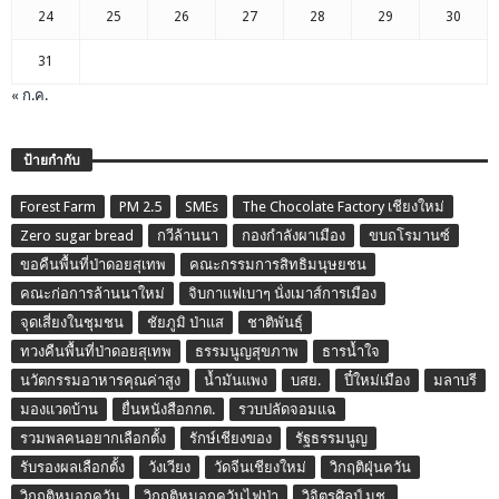
24
25
26
27
28
29
30
31
« ก.ค.
ป้ายกำกับ
Forest Farm
PM 2.5
SMEs
The Chocolate Factory เชียงใหม่
Zero sugar bread
กวีล้านนา
กองกำลังผาเมือง
ขบถโรมานซ์
ขอคืนพื้นที่ป่าดอยสุเทพ
คณะกรรมการสิทธิมนุษยชน
คณะก่อการล้านนาใหม่
จิบกาแฟเบาๆ นั่งเมาส์การเมือง
จุดเสี่ยงในชุมชน
ชัยภูมิ ป่าแส
ชาติพันธุ์
ทวงคืนพื้นที่ป่าดอยสุเทพ
ธรรมนูญสุขภาพ
ธารน้ำใจ
นวัตกรรมอาหารคุณค่าสูง
น้ำมันแพง
บสย.
ปี๋ใหม่เมือง
มลาบรี
มองแวดบ้าน
ยื่นหนังสือกกต.
รวบปลัดจอมแฉ
รวมพลคนอยากเลือกตั้ง
รักษ์เชียงของ
รัฐธรรมนูญ
รับรองผลเลือกตั้ง
วังเวียง
วัดจีนเชียงใหม่
วิกฤติฝุ่นควัน
วิกฤติหมอกควัน
วิกฤติหมอกควันไฟป่า
วิจิตรศิลป์ มช.