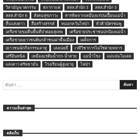
วิสามัญฆาตกรรม
สภากาแฟ
สสส.สำนัก 3
สสส.สำนัก 5
สสส.สำนัก 6
สังคมสุขภาวะ
สารพิษจากเหมืองแร่ปนเปื้อนแม่น้ำ
สิ้นแสงดาว
สื่อสร้างสรรค์
หมอกควันไฟป่า
หัวคิวบัตรชมพู
เครือข่ายขอคืนพื้นที่ป่าดอยสุเทพ
เครือข่ายประชาชนปกป้องแม่น้ำ
เครือข่ายเยาวชนต้นกล้าชนเผ่าพื้นเมือง
เผด็จการ
เยาวชนนักกิจกรรมลาหู่
เล่งเน่ยยี่
เวทีวิชาการไม่ใช่ค่ายทหาร
เสรีอินทนิล
เหมืองแร่ต้นน้ำกก-น้ำสาย
แม่น้ำโขง
แม่แจ่มโมเดล
แสงดาว ศรัทธามั่น
โรงเรียนผู้สูงอายุ
ไฟป่า
ความเห็นล่าสุด
คลังเก็บ