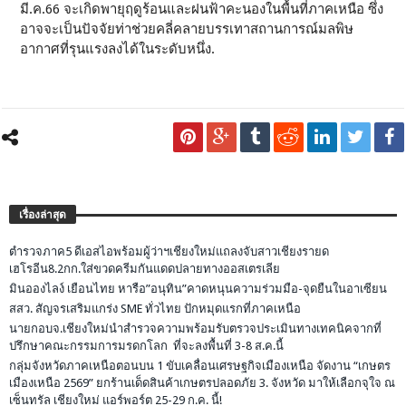
มี.ค.66 จะเกิดพายุฤดูร้อนและฝนฟ้าคะนองในพื้นที่ภาคเหนือ ซึ่ง
อาจจะเป็นปัจจัยท่าช่วยคลี่คลายบรรเทาสถานการณ์มลพิษ
อากาศที่รุนแรงลงได้ในระดับหนึ่ง.
เรื่องล่าสุด
ตำรวจภาค5 ดีเอสไอพร้อมผู้ว่าฯเชียงใหม่แถลงจับสาวเชียงรายด
เฮโรอีน8.2กก.ใส่ขวดครีมกันแดดปลายทางออสเตรเลีย
มินอองไลง์ เยือนไทย หารือ”อนุทิน”คาดหนุนความร่วมมือ-จุดยืนในอาเซียน
สสว. สัญจรเสริมแกร่ง SME ทั่วไทย ปักหมุดแรกที่ภาคเหนือ
นายกอบจ.เชียงใหม่นำสำรวจความพร้อมรับตรวจประเมินทางเทคนิคจากที่
ปรึกษาคณะกรรมการมรดกโลก ที่จะลงพื้นที่ 3-8 ส.ค.นี้
กลุ่มจังหวัดภาคเหนือตอนบน 1 ขับเคลื่อนเศรษฐกิจเมืองเหนือ จัดงาน “เกษตร
เมืองเหนือ 2569” ยกร้านเด็ดสินค้าเกษตรปลอดภัย 3. จังหวัด มาให้เลือกจุใจ ณ
เซ็นทรัล เชียงใหม่ แอร์พอร์ต 25-29 ก.ค. นี้!