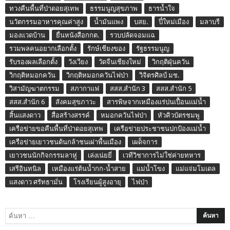
ทวงคืนพื้นที่ป่าดอยสุเทพ
ธรรมนูญสุขภาพ
ธารน้ำใจ
นวัตกรรมอาหารคุณค่าสูง
น้ำมันแพง
บสย.
ปี๋ใหม่เมือง
มลาบรี
มองแวดบ้าน
ยื่นหนังสือกกต.
รวบปลัดจอมแฉ
รวมพลคนอยากเลือกตั้ง
รักษ์เชียงของ
รัฐธรรมนูญ
รับรองผลเลือกตั้ง
วังเวียง
วัดจีนเชียงใหม่
วิกฤติฝุ่นควัน
วิกฤติหมอกควัน
วิกฤติหมอกควันไฟป่า
วิจิตรศิลป์ มช.
วิสามัญฆาตกรรม
สภากาแฟ
สสส.สำนัก 3
สสส.สำนัก 5
สสส.สำนัก 6
สังคมสุขภาวะ
สารพิษจากเหมืองแร่ปนเปื้อนแม่น้ำ
สิ้นแสงดาว
สื่อสร้างสรรค์
หมอกควันไฟป่า
หัวคิวบัตรชมพู
เครือข่ายขอคืนพื้นที่ป่าดอยสุเทพ
เครือข่ายประชาชนปกป้องแม่น้ำ
เครือข่ายเยาวชนต้นกล้าชนเผ่าพื้นเมือง
เผด็จการ
เยาวชนนักกิจกรรมลาหู่
เล่งเน่ยยี่
เวทีวิชาการไม่ใช่ค่ายทหาร
เสรีอินทนิล
เหมืองแร่ต้นน้ำกก-น้ำสาย
แม่น้ำโขง
แม่แจ่มโมเดล
แสงดาว ศรัทธามั่น
โรงเรียนผู้สูงอายุ
ไฟป่า