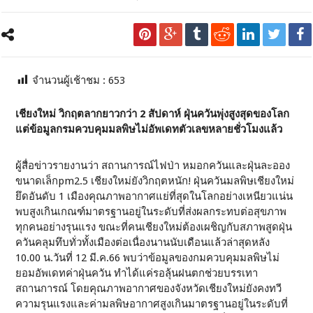
จำนวนผู้เช้าชม :
653
เชียงใหม่ วิกฤตลากยาวกว่า 2 สัปดาห์ ฝุ่นควันพุ่งสูงสุดของโลก
แต่ข้อมูลกรมควบคุมมลพิษไม่อัพเดทตัวเลขหลายชั่วโมงแล้ว
ผู้สื่อข่าวรายงานว่า สถานการณ์ไฟป่า หมอกควันและฝุ่นละออง
ขนาดเล็กpm2.5 เชียงใหม่ยังวิกฤตหนัก! ฝุ่นควันมลพิษเชียงใหม่
ยึดอันดับ 1 เมืองคุณภาพอากาศแย่ที่สุดในโลกอย่างเหนียวแน่น
พบสูงเกินเกณฑ์มาตรฐานอยู่ในระดับที่ส่งผลกระทบต่อสุขภาพ
ทุกคนอย่างรุนแรง ขณะที่คนเชียงใหม่ต้องเผชิญกับสภาพสูดฝุ่น
ควันคลุมทึบทั่วทั้งเมืองต่อเนื่องนานนับเดือนแล้วล่าสุดหลัง
10.00 น.วันที่ 12 มี.ค.66 พบว่าข้อมูลของกมควบคุมมลพิษไม่
ยอมอัพเดทค่าฝุ่นควัน ทำได้แค่รอลุ้นฝนตกช่วยบรรเทา
สถานการณ์ โดยคุณภาพอากาศของจังหวัดเชียงใหม่ยังคงทวี
ความรุนแรงและค่ามลพิษอากาศสูงเกินมาตรฐานอยู่ในระดับที่