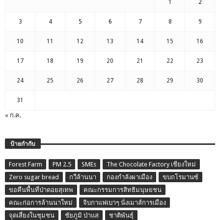
1
2
3
4
5
6
7
8
9
10
11
12
13
14
15
16
17
18
19
20
21
22
23
24
25
26
27
28
29
30
31
« ก.ค.
ป้ายกำกับ
Forest Farm
PM 2.5
SMEs
The Chocolate Factory เชียงใหม่
Zero sugar bread
กวีล้านนา
กองกำลังผาเมือง
ขบถโรมานซ์
ขอคืนพื้นที่ป่าดอยสุเทพ
คณะกรรมการสิทธิมนุษยชน
คณะก่อการล้านนาใหม่
จิบกาแฟเบาๆ นั่งเมาส์การเมือง
จุดเสี่ยงในชุมชน
ชัยภูมิ ป่าแส
ชาติพันธุ์