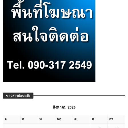
ข่าวสารย้อนหลัง
สิงหาคม 2026
จ.
อ.
พ.
พฤ.
ศ.
ส.
อา.