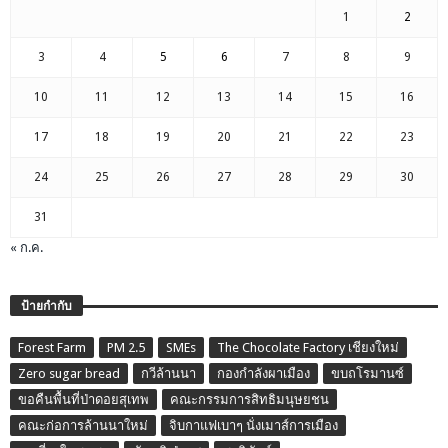
1
2
3
4
5
6
7
8
9
10
11
12
13
14
15
16
17
18
19
20
21
22
23
24
25
26
27
28
29
30
31
« ก.ค.
ป้ายกำกับ
Forest Farm
PM 2.5
SMEs
The Chocolate Factory เชียงใหม่
Zero sugar bread
กวีล้านนา
กองกำลังผาเมือง
ขบถโรมานซ์
ขอคืนพื้นที่ป่าดอยสุเทพ
คณะกรรมการสิทธิมนุษยชน
คณะก่อการล้านนาใหม่
จิบกาแฟเบาๆ นั่งเมาส์การเมือง