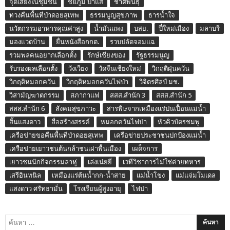
จุดเสี่ยงในชุมชน
ชัยภูมิ ป่าแส
ชาติพันธุ์
ทวงคืนพื้นที่ป่าดอยสุเทพ
ธรรมนูญสุขภาพ
ธารน้ำใจ
นวัตกรรมอาหารคุณค่าสูง
น้ำมันแพง
บสย.
ปี๋ใหม่เมือง
มลาบรี
มองแวดบ้าน
ยื่นหนังสือกกต.
รวบปลัดจอมแฉ
รวมพลคนอยากเลือกตั้ง
รักษ์เชียงของ
รัฐธรรมนูญ
รับรองผลเลือกตั้ง
วังเวียง
วัดจีนเชียงใหม่
วิกฤติฝุ่นควัน
วิกฤติหมอกควัน
วิกฤติหมอกควันไฟป่า
วิจิตรศิลป์ มช.
วิสามัญฆาตกรรม
สภากาแฟ
สสส.สำนัก 3
สสส.สำนัก 5
สสส.สำนัก 6
สังคมสุขภาวะ
สารพิษจากเหมืองแร่ปนเปื้อนแม่น้ำ
สิ้นแสงดาว
สื่อสร้างสรรค์
หมอกควันไฟป่า
หัวคิวบัตรชมพู
เครือข่ายขอคืนพื้นที่ป่าดอยสุเทพ
เครือข่ายประชาชนปกป้องแม่น้ำ
เครือข่ายเยาวชนต้นกล้าชนเผ่าพื้นเมือง
เผด็จการ
เยาวชนนักกิจกรรมลาหู่
เล่งเน่ยยี่
เวทีวิชาการไม่ใช่ค่ายทหาร
เสรีอินทนิล
เหมืองแร่ต้นน้ำกก-น้ำสาย
แม่น้ำโขง
แม่แจ่มโมเดล
แสงดาว ศรัทธามั่น
โรงเรียนผู้สูงอายุ
ไฟป่า