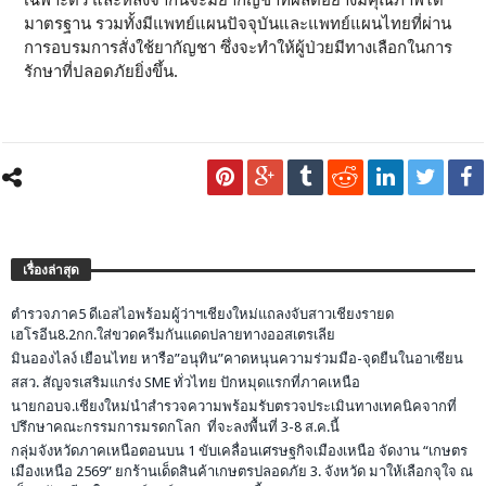
เฉพาะตัว และหลังจากนี้จะมียากัญชาที่ผลิตอย่างมีคุณภาพได้
มาตรฐาน รวมทั้งมีแพทย์แผนปัจจุบันและแพทย์แผนไทยที่ผ่าน
การอบรมการสั่งใช้ยากัญชา ซึ่งจะทำให้ผู้ป่วยมีทางเลือกในการ
รักษาที่ปลอดภัยยิ่งขึ้น.
เรื่องล่าสุด
ตำรวจภาค5 ดีเอสไอพร้อมผู้ว่าฯเชียงใหม่แถลงจับสาวเชียงรายด
เฮโรอีน8.2กก.ใส่ขวดครีมกันแดดปลายทางออสเตรเลีย
มินอองไลง์ เยือนไทย หารือ”อนุทิน”คาดหนุนความร่วมมือ-จุดยืนในอาเซียน
สสว. สัญจรเสริมแกร่ง SME ทั่วไทย ปักหมุดแรกที่ภาคเหนือ
นายกอบจ.เชียงใหม่นำสำรวจความพร้อมรับตรวจประเมินทางเทคนิคจากที่
ปรึกษาคณะกรรมการมรดกโลก ที่จะลงพื้นที่ 3-8 ส.ค.นี้
กลุ่มจังหวัดภาคเหนือตอนบน 1 ขับเคลื่อนเศรษฐกิจเมืองเหนือ จัดงาน “เกษตร
เมืองเหนือ 2569” ยกร้านเด็ดสินค้าเกษตรปลอดภัย 3. จังหวัด มาให้เลือกจุใจ ณ