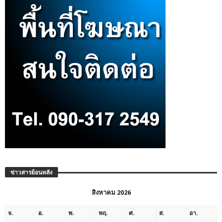
ข่าวสารย้อนหลัง
สิงหาคม 2026
จ.
อ.
พ.
พฤ.
ศ.
ส.
อา.