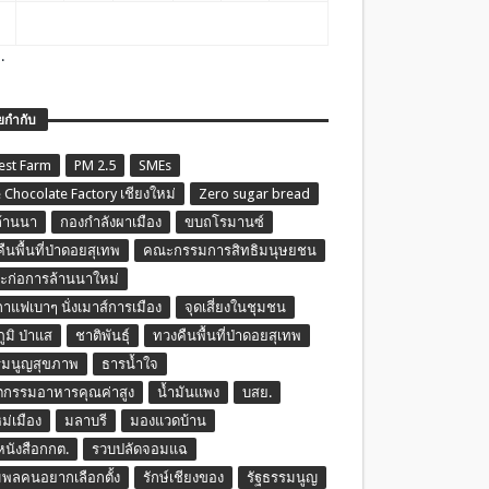
.
ยกำกับ
est Farm
PM 2.5
SMEs
 Chocolate Factory เชียงใหม่
Zero sugar bread
ล้านนา
กองกำลังผาเมือง
ขบถโรมานซ์
ืนพื้นที่ป่าดอยสุเทพ
คณะกรรมการสิทธิมนุษยชน
ก่อการล้านนาใหม่
กาแฟเบาๆ นั่งเมาส์การเมือง
จุดเสี่ยงในชุมชน
ภูมิ ป่าแส
ชาติพันธุ์
ทวงคืนพื้นที่ป่าดอยสุเทพ
รมนูญสุขภาพ
ธารน้ำใจ
ตกรรมอาหารคุณค่าสูง
น้ำมันแพง
บสย.
หม่เมือง
มลาบรี
มองแวดบ้าน
นหนังสือกกต.
รวบปลัดจอมแฉ
พลคนอยากเลือกตั้ง
รักษ์เชียงของ
รัฐธรรมนูญ