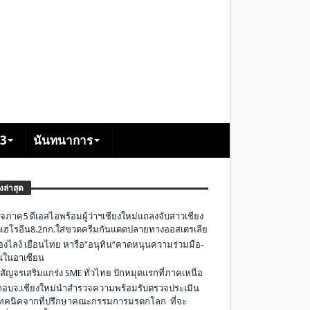
+3
นันทนาการ
องล่าสุด
จภาค5 ดีเอสไอพร้อมผู้ว่าฯเชียงใหม่แถลงจับสาวเชียง
เฮโรอีน8.2กก.ใส่ขวดครีมกันแดดปลายทางออสเตรเลีย
องไลง์ เยือนไทย หารือ”อนุทิน”คาดหนุนความร่วมมือ-
ืนในอาเซียน
 สัญจรเสริมแกร่ง SME ทั่วไทย ปักหมุดแรกที่ภาคเหนือ
อบจ.เชียงใหม่นำสำรวจความพร้อมรับตรวจประเมิน
ทคนิคจากที่ปรึกษาคณะกรรมการมรดกโลก ที่จะ