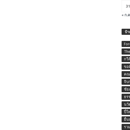
31
« ก.ค
ป้า
For
The
กวี
ขอค
คณะ
จิบ
ชัย
ธร
นวั
ปี๋ใ
ยื่
รวม