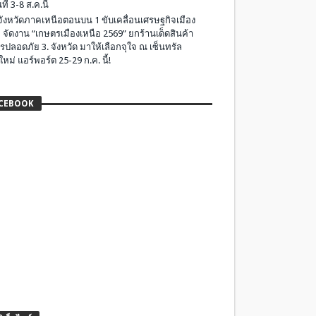
ที่ 3-8 ส.ค.นี้
มจังหวัดภาคเหนือตอนบน 1 ขับเคลื่อนเศรษฐกิจเมือง
 จัดงาน “เกษตรเมืองเหนือ 2569” ยกร้านเด็ดสินค้า
รปลอดภัย 3. จังหวัด มาให้เลือกจุใจ ณ เซ็นทรัล
ใหม่ แอร์พอร์ต 25-29 ก.ค. นี้!
CEBOOK