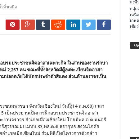
ลงพื้น
้วทั่วเหนือ
กลุ่
เหนือ
เกษต
เชียง
FA
ดฝึกอบรมประชาชนจิตอาสาเฉพาะกิจ ในส่วนของงานรักษา
2,257 คน ขณะที่ทั้งจังหวัดมีผู้ลงทะเบียนจิตอาสา
วามปลอดภัยได้บัตรประจำตัวสีแดง ส่วนด้านจราจรเป็น
ะชนมพรรษา จังหวัดเชียงใหม่ วันนี้(14 ต.ค.60) เวลา
บช.ภ 5 เป็นประธานเปิดการฝึกอบรมประชาชนจิตอาสา
งานจราจร อำเภอเมืองเชียงใหม่ โดยมีพล.ต.ต.มนตรี
ศรีสุวรรณ ผบ.มทบ.33,พล.ต.ต.สรายุทธ สงวนโภคัย
ำเภอเมือเชียงใหม่ ร่วมพิธีเปิดโครงการดังกล่าว