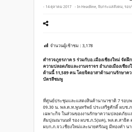
- 14 ตุลาคม 2017
- In
Headline
,
จับกระแสสังคม
,
รอบรั
จำนวนผู้เช้าชม :
3,178
ตำรวจภูธรภาค 5 ร่วมกับอ.เมืองเชียงใหม่ จั
ความปลอดภัยและงานจราจร อำเภอเมืองเชียงใหม่ 
ด้านนี้ 11,589 คน โดยจิตอาสาด้านงานรักษาค
บัตรสีชมพู
ที่ศูนย์ประชุมและแสดงสินค้านานาชาติ 7 รอบพร
09.30 น. พล.ต.ท.พูนทรัพย์ ประเสริฐศักดิ์ ผ
เฉพาะกิจ ในส่วนของงานรักษาความปลอดภัยและ
สัมปุณณานนท์ รอง ผบช.ภ.5(มค), พล.ต.สาธิต 
ผบก.ภ.จว.เชียงใหม่และนายศรัณยู มีทองคำ นายอ