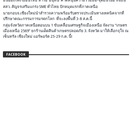
มินอองไลง์ เยือนไทย หารือ”อนุทิน”คาดหนุนความร่วมมือ-จุดยืนในอาเซียน
สสว. สัญจรเสริมแกร่ง SME ทั่วไทย ปักหมุดแรกที่ภาคเหนือ
นายกอบจ.เชียงใหม่นำสำรวจความพร้อมรับตรวจประเมินทางเทคนิคจากที่
ปรึกษาคณะกรรมการมรดกโลก ที่จะลงพื้นที่ 3-8 ส.ค.นี้
กลุ่มจังหวัดภาคเหนือตอนบน 1 ขับเคลื่อนเศรษฐกิจเมืองเหนือ จัดงาน “เกษตร
เมืองเหนือ 2569” ยกร้านเด็ดสินค้าเกษตรปลอดภัย 3. จังหวัด มาให้เลือกจุใจ ณ
เซ็นทรัล เชียงใหม่ แอร์พอร์ต 25-29 ก.ค. นี้!
FACEBOOK