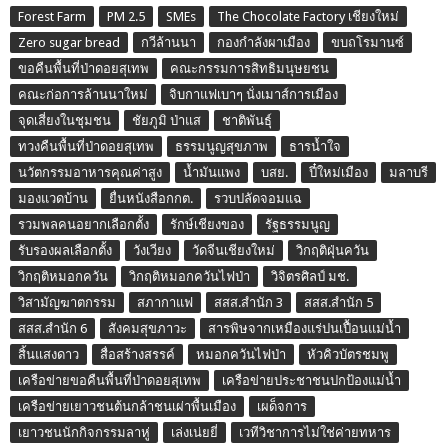
Forest Farm
PM 2.5
SMEs
The Chocolate Factory เชียงใหม่
Zero sugar bread
กวีล้านนา
กองกำลังผาเมือง
ขบถโรมานซ์
ขอคืนพื้นที่ป่าดอยสุเทพ
คณะกรรมการสิทธิมนุษยชน
คณะก่อการล้านนาใหม่
จิบกาแฟเบาๆ นั่งเมาส์การเมือง
จุดเสี่ยงในชุมชน
ชัยภูมิ ป่าแส
ชาติพันธุ์
ทวงคืนพื้นที่ป่าดอยสุเทพ
ธรรมนูญสุขภาพ
ธารน้ำใจ
นวัตกรรมอาหารคุณค่าสูง
น้ำมันแพง
บสย.
ปี๋ใหม่เมือง
มลาบรี
มองแวดบ้าน
ยื่นหนังสือกกต.
รวบปลัดจอมแฉ
รวมพลคนอยากเลือกตั้ง
รักษ์เชียงของ
รัฐธรรมนูญ
รับรองผลเลือกตั้ง
วังเวียง
วัดจีนเชียงใหม่
วิกฤติฝุ่นควัน
วิกฤติหมอกควัน
วิกฤติหมอกควันไฟป่า
วิจิตรศิลป์ มช.
วิสามัญฆาตกรรม
สภากาแฟ
สสส.สำนัก 3
สสส.สำนัก 5
สสส.สำนัก 6
สังคมสุขภาวะ
สารพิษจากเหมืองแร่ปนเปื้อนแม่น้ำ
สิ้นแสงดาว
สื่อสร้างสรรค์
หมอกควันไฟป่า
หัวคิวบัตรชมพู
เครือข่ายขอคืนพื้นที่ป่าดอยสุเทพ
เครือข่ายประชาชนปกป้องแม่น้ำ
เครือข่ายเยาวชนต้นกล้าชนเผ่าพื้นเมือง
เผด็จการ
เยาวชนนักกิจกรรมลาหู่
เล่งเน่ยยี่
เวทีวิชาการไม่ใช่ค่ายทหาร