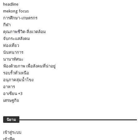
headline
mekong focus
การศึกษา-เกษตรกร
กีฬา
คุณภาพชีวิต-สิ่งแวดล้อม
จับกระแสสังคม
ท่องเที่ยว
นันทนาการ
นานาทัศนะ
ฟ้องด้วยภาพ เพื่อสังคมที่น่าอยู่
รอบรั้วทั่วเหนือ
อนุภาคลุ่มน้ำโขง
อาหาร
อาเซียน +3
เศรษฐกิจ
นิยาม
เข้าสู่ระบบ
เข้าฟีด