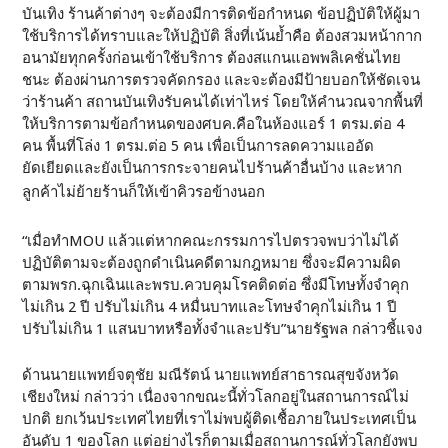
บันเทิง ร้านค้าต่างๆ จะต้องมีการติดข้อกำหนด ข้อปฏิบัติให้ผู้มา
ใช้บริการได้ทราบและให้ปฏิบัติ สิ่งที่เน้นย้ำคือ ต้องสวมหน้ากาก
อนามัยทุกครั้งก่อนเข้าใช้บริการ ต้องสแกนแอพพลิเคชั่นไทย
ชนะ ต้องผ่านการตรวจคัดกรอง และจะต้องมีป้ายบอกให้ชัดเจน
ว่าร้านค้า สถานบันเทิงรับคนได้เท่าไหร่ โดยให้คำนวณจากพื้นที่
ให้บริการตามข้อกำหนดของศบค.คือในห้องแอร์ 1 ตรม.ต่อ 4
คน พื้นที่โล่ง 1 ตรม.ต่อ 5 คน เพื่อเป็นการลดความแออัด
ยัดเยียดและยังเป็นการกระจายคนไปร้านค้าอื่นบ้าง และหาก
ลูกค้าไม่ย้ายร้านก็ให้เข้าคิวรอข้างนอก
“เมื่อทำMOU แล้วแต่หากคณะกรรมการไปตรวจพบว่าไม่ได้
ปฏิบัติตามจะต้องถูกดำเนินคดีตามกฎหมาย ซึ่งจะมีความผิด
ตามพรก.ฉุกเฉินและพรบ.ควบคุมโรคติดต่อ ซึ่งมีโทษทั้งจำคุก
ไม่เกิน 2 ปี ปรับไม่เกิน 4 หมื่นบาทและโทษจำคุกไม่เกิน 1 ปี
ปรับไม่เกิน 1 แสนบาทหรือทั้งจำและปรับ”นายรัฐพล กล่าวชี้แจง
ด้านนายแพทย์จตุชัย มณีรัตน์ นายแพทย์สาธารณสุขจังหวัด
เชียงใหม่ กล่าวว่า เนื่องจากขณะนี้ทั่วโลกอยู่ในสถานการณ์ไม่
ปกติ ยกเว้นประเทศไทยที่เราไม่พบผู้ติดเชื้อภายในประเทศเป็น
อันดับ 1 ของโลก แต่อย่างไรก็ตามเมื่อสถานการณ์ทั่วโลกยังพบ