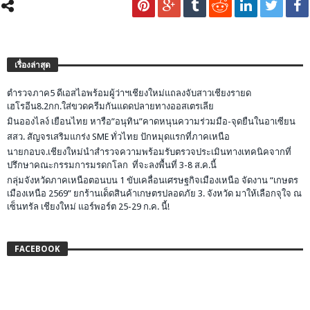
เรื่องล่าสุด
ตำรวจภาค5 ดีเอสไอพร้อมผู้ว่าฯเชียงใหม่แถลงจับสาวเชียงรายด
เฮโรอีน8.2กก.ใส่ขวดครีมกันแดดปลายทางออสเตรเลีย
มินอองไลง์ เยือนไทย หารือ”อนุทิน”คาดหนุนความร่วมมือ-จุดยืนในอาเซียน
สสว. สัญจรเสริมแกร่ง SME ทั่วไทย ปักหมุดแรกที่ภาคเหนือ
นายกอบจ.เชียงใหม่นำสำรวจความพร้อมรับตรวจประเมินทางเทคนิคจากที่
ปรึกษาคณะกรรมการมรดกโลก ที่จะลงพื้นที่ 3-8 ส.ค.นี้
กลุ่มจังหวัดภาคเหนือตอนบน 1 ขับเคลื่อนเศรษฐกิจเมืองเหนือ จัดงาน “เกษตร
เมืองเหนือ 2569” ยกร้านเด็ดสินค้าเกษตรปลอดภัย 3. จังหวัด มาให้เลือกจุใจ ณ
เซ็นทรัล เชียงใหม่ แอร์พอร์ต 25-29 ก.ค. นี้!
FACEBOOK