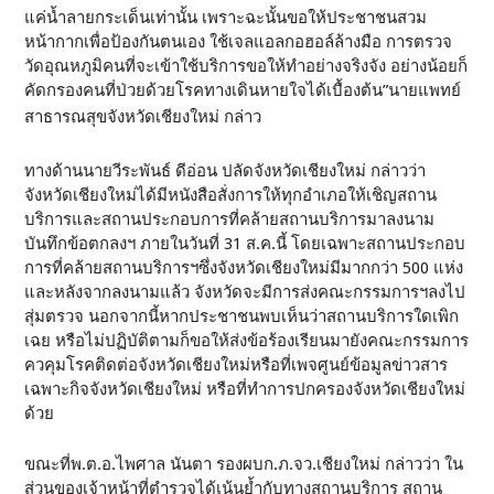
แค่น้ำลายกระเด็นเท่านั้น เพราะฉะนั้นขอให้ประชาชนสวม
หน้ากากเพื่อป้องกันตนเอง ใช้เจลแอลกอฮอล์ล้างมือ การตรวจ
วัดอุณหภูมิคนที่จะเข้าใช้บริการขอให้ทำอย่างจริงจัง อย่างน้อยก็
คัดกรองคนที่ป่วยด้วยโรคทางเดินหายใจได้เบื้องต้น”นายแพทย์
สาธารณสุขจังหวัดเชียงใหม่ กล่าว
ทางด้านนายวีระพันธ์ ดีอ่อน ปลัดจังหวัดเชียงใหม่ กล่าวว่า
จังหวัดเชียงใหม่ได้มีหนังสือสั่งการให้ทุกอำเภอให้เชิญสถาน
บริการและสถานประกอบการที่คล้ายสถานบริการมาลงนาม
บันทึกข้อตกลงฯ ภายในวันที่ 31 ส.ค.นี้ โดยเฉพาะสถานประกอบ
การที่คล้ายสถานบริการฯซึ่งจังหวัดเชียงใหม่มีมากกว่า 500 แห่ง
และหลังจากลงนามแล้ว จังหวัดจะมีการส่งคณะกรรมการฯลงไป
สุ่มตรวจ นอกจากนี้หากประชาชนพบเห็นว่าสถานบริการใดเพิก
เฉย หรือไม่ปฏิบัติตามก็ขอให้ส่งข้อร้องเรียนมายังคณะกรรมการ
ควคุมโรคติดต่อจังหวัดเชียงใหม่หรือที่เพจศูนย์ข้อมูลข่าวสาร
เฉพาะกิจจังหวัดเชียงใหม่ หรือที่ทำการปกครองจังหวัดเชียงใหม่
ด้วย
ขณะที่พ.ต.อ.ไพศาล นันตา รองผบก.ภ.จว.เชียงใหม่ กล่าวว่า ใน
ส่วนของเจ้าหน้าที่ตำรวจได้เน้นย้ำกับทางสถานบริการ สถาน