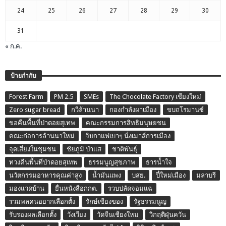
24
25
26
27
28
29
30
31
« ก.ค.
ป้ายกำกับ
Forest Farm
PM 2.5
SMEs
The Chocolate Factory เชียงใหม่
Zero sugar bread
กวีล้านนา
กองกำลังผาเมือง
ขบถโรมานซ์
ขอคืนพื้นที่ป่าดอยสุเทพ
คณะกรรมการสิทธิมนุษยชน
คณะก่อการล้านนาใหม่
จิบกาแฟเบาๆ นั่งเมาส์การเมือง
จุดเสี่ยงในชุมชน
ชัยภูมิ ป่าแส
ชาติพันธุ์
ทวงคืนพื้นที่ป่าดอยสุเทพ
ธรรมนูญสุขภาพ
ธารน้ำใจ
นวัตกรรมอาหารคุณค่าสูง
น้ำมันแพง
บสย.
ปี๋ใหม่เมือง
มลาบรี
มองแวดบ้าน
ยื่นหนังสือกกต.
รวบปลัดจอมแฉ
รวมพลคนอยากเลือกตั้ง
รักษ์เชียงของ
รัฐธรรมนูญ
รับรองผลเลือกตั้ง
วังเวียง
วัดจีนเชียงใหม่
วิกฤติฝุ่นควัน