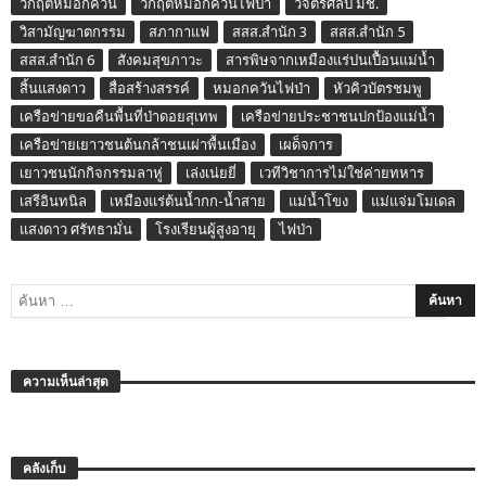
วิกฤติหมอกควัน
วิกฤติหมอกควันไฟป่า
วิจิตรศิลป์ มช.
วิสามัญฆาตกรรม
สภากาแฟ
สสส.สำนัก 3
สสส.สำนัก 5
สสส.สำนัก 6
สังคมสุขภาวะ
สารพิษจากเหมืองแร่ปนเปื้อนแม่น้ำ
สิ้นแสงดาว
สื่อสร้างสรรค์
หมอกควันไฟป่า
หัวคิวบัตรชมพู
เครือข่ายขอคืนพื้นที่ป่าดอยสุเทพ
เครือข่ายประชาชนปกป้องแม่น้ำ
เครือข่ายเยาวชนต้นกล้าชนเผ่าพื้นเมือง
เผด็จการ
เยาวชนนักกิจกรรมลาหู่
เล่งเน่ยยี่
เวทีวิชาการไม่ใช่ค่ายทหาร
เสรีอินทนิล
เหมืองแร่ต้นน้ำกก-น้ำสาย
แม่น้ำโขง
แม่แจ่มโมเดล
แสงดาว ศรัทธามั่น
โรงเรียนผู้สูงอายุ
ไฟป่า
ความเห็นล่าสุด
คลังเก็บ