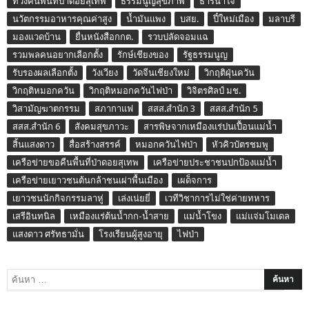
ทวงคืนพื้นที่ป่าดอยสุเทพ
ธรรมนูญสุขภาพ
ธารน้ำใจ
นวัตกรรมอาหารคุณค่าสูง
น้ำมันแพง
บสย.
ปี๋ใหม่เมือง
มลาบรี
มองแวดบ้าน
ยื่นหนังสือกกต.
รวบปลัดจอมแฉ
รวมพลคนอยากเลือกตั้ง
รักษ์เชียงของ
รัฐธรรมนูญ
รับรองผลเลือกตั้ง
วังเวียง
วัดจีนเชียงใหม่
วิกฤติฝุ่นควัน
วิกฤติหมอกควัน
วิกฤติหมอกควันไฟป่า
วิจิตรศิลป์ มช.
วิสามัญฆาตกรรม
สภากาแฟ
สสส.สำนัก 3
สสส.สำนัก 5
สสส.สำนัก 6
สังคมสุขภาวะ
สารพิษจากเหมืองแร่ปนเปื้อนแม่น้ำ
สิ้นแสงดาว
สื่อสร้างสรรค์
หมอกควันไฟป่า
หัวคิวบัตรชมพู
เครือข่ายขอคืนพื้นที่ป่าดอยสุเทพ
เครือข่ายประชาชนปกป้องแม่น้ำ
เครือข่ายเยาวชนต้นกล้าชนเผ่าพื้นเมือง
เผด็จการ
เยาวชนนักกิจกรรมลาหู่
เล่งเน่ยยี่
เวทีวิชาการไม่ใช่ค่ายทหาร
เสรีอินทนิล
เหมืองแร่ต้นน้ำกก-น้ำสาย
แม่น้ำโขง
แม่แจ่มโมเดล
แสงดาว ศรัทธามั่น
โรงเรียนผู้สูงอายุ
ไฟป่า