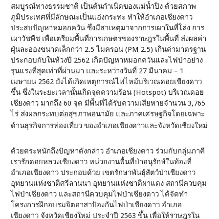
สมบูรณ์ทางธรรมชาติ เป็นต้นกำเนิดของแม่น้ำปิง ด้วยสภาพ
ภูมิประเทศที่มีลักษณะเป็นแอ่งกระทะ ทำให้อำเภอเชียงดาว
ประสบปัญหาหมอกควัน ซึ่งมีสาเหตุมาจากการเผาในที่โล่ง การ
เผาวัชพืช เพื่อเตรียมพื้นที่การเกษตรของราษฎรในพื้นที่ ส่งผลค่า
ฝุ่นละอองขนาดเล็กกว่า 2.5 ไมครอน (PM 2.5) เกินค่ามาตรฐาน
ประกอบกับในห้วงปี 2562 เกิดปัญหาหมอกควันและไฟป่าอย่าง
รุนแรงที่สุดเท่าที่ผ่านมา และระหว่างวันที่ 27 มีนาคม – 1
เมษายน 2562 ยังได้เกิดเหตุการณ์ไฟไหม้บริเวณดอยเชียงดาว
ขึ้น ซึ่งในระยะเวลานั้นเกิดจุดความร้อน (Hotspot) บริเวณดอย
เชียงดาว มากถึง 60 จุด มีพื้นที่ได้รับความเสียหายจำนวน 3,765
ไร่ ส่งผลกระทบต่อสุขภาพอนามัย และภาคเศรษฐกิจโดยเฉพาะ
ด้านธุรกิจการท่องเที่ยว ของอำเภอเชียงดาวและจังหวัดเชียงใหม่
ด้วยตระหนักถึงปัญหาดังกล่าว อำเภอเชียงดาว ร่วมกับกลุ่มภาคี
เรารักดอยหลวงเชียงดาว หน่วยงานพื้นที่ป่าอนุรักษ์ในท้องที่
อำเภอเชียงดาว ประกอบด้วย เขตรักษาพันธุ์สัตว์ป่าเชียงดาว
อุทยานแห่งชาติศรีลานนา อุทยานแห่งชาติผาแดง สถานีควบคุม
ไฟป่าเชียงดาว และสถานีควบคุมไฟป่าเชียงดาว ได้จัดทำ
โครงการฝึกอบรมจิตอาสาป้องกันไฟป่าเชียงดาว อำเภอ
เชียงดาว จังหวัดเชียงใหม่ ประจำปี 2563 ขึ้น เพื่อให้ราษฎรใน