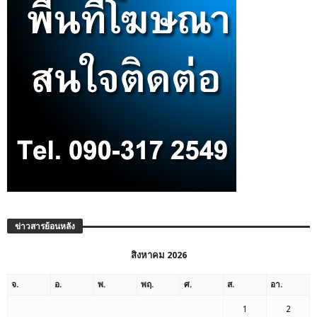
ข่าวสารย้อนหลัง
สิงหาคม 2026
จ.
อ.
พ.
พฤ.
ศ.
ส.
อา.
1
2