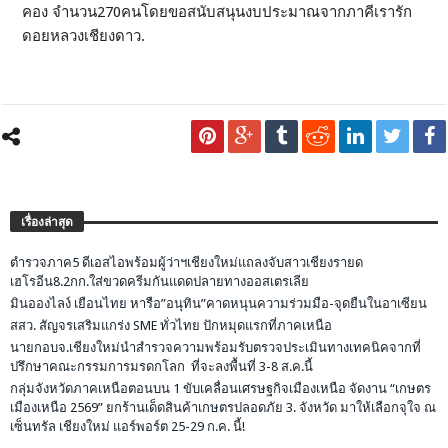
คอง จำนวน270คนโดยขอสนับสนุนงบประมาณจากภาคีเรารัก
ดอยหลวงเชียงดาว.
เรื่องล่าสุด
ตำรวจภาค5 ดีเอสไอพร้อมผู้ว่าฯเชียงใหม่แถลงจับสาวเชียงรายด
เฮโรอีน8.2กก.ใส่ขวดครีมกันแดดปลายทางออสเตรเลีย
มินอองไลง์ เยือนไทย หารือ”อนุทิน”คาดหนุนความร่วมมือ-จุดยืนในอาเซียน
สสว. สัญจรเสริมแกร่ง SME ทั่วไทย ปักหมุดแรกที่ภาคเหนือ
นายกอบจ.เชียงใหม่นำสำรวจความพร้อมรับตรวจประเมินทางเทคนิคจากที่
ปรึกษาคณะกรรมการมรดกโลก ที่จะลงพื้นที่ 3-8 ส.ค.นี้
กลุ่มจังหวัดภาคเหนือตอนบน 1 ขับเคลื่อนเศรษฐกิจเมืองเหนือ จัดงาน “เกษตร
เมืองเหนือ 2569” ยกร้านเด็ดสินค้าเกษตรปลอดภัย 3. จังหวัด มาให้เลือกจุใจ ณ
เซ็นทรัล เชียงใหม่ แอร์พอร์ต 25-29 ก.ค. นี้!