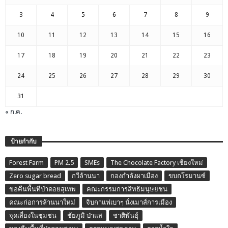
3
4
5
6
7
8
9
10
11
12
13
14
15
16
17
18
19
20
21
22
23
24
25
26
27
28
29
30
31
« ก.ค.
ป้ายกำกับ
Forest Farm
PM 2.5
SMEs
The Chocolate Factory เชียงใหม่
Zero sugar bread
กวีล้านนา
กองกำลังผาเมือง
ขบถโรมานซ์
ขอคืนพื้นที่ป่าดอยสุเทพ
คณะกรรมการสิทธิมนุษยชน
คณะก่อการล้านนาใหม่
จิบกาแฟเบาๆ นั่งเมาส์การเมือง
จุดเสี่ยงในชุมชน
ชัยภูมิ ป่าแส
ชาติพันธุ์