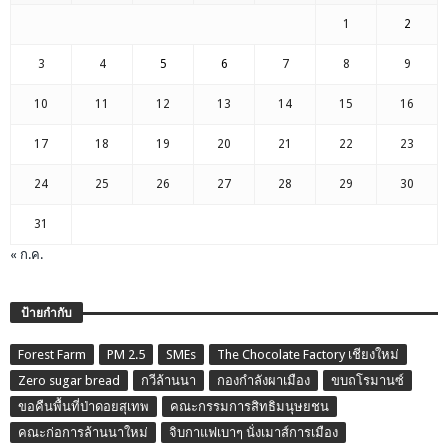
1
2
3
4
5
6
7
8
9
10
11
12
13
14
15
16
17
18
19
20
21
22
23
24
25
26
27
28
29
30
31
« ก.ค.
ป้ายกำกับ
Forest Farm
PM 2.5
SMEs
The Chocolate Factory เชียงใหม่
Zero sugar bread
กวีล้านนา
กองกำลังผาเมือง
ขบถโรมานซ์
ขอคืนพื้นที่ป่าดอยสุเทพ
คณะกรรมการสิทธิมนุษยชน
คณะก่อการล้านนาใหม่
จิบกาแฟเบาๆ นั่งเมาส์การเมือง