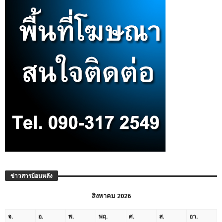
ข่าวสารย้อนหลัง
สิงหาคม 2026
จ.
อ.
พ.
พฤ.
ศ.
ส.
อา.