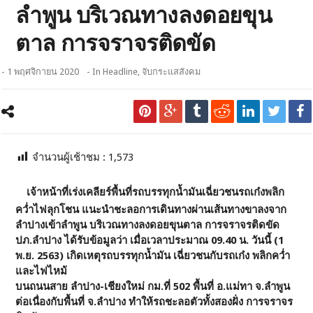
ลำพูน บริเวณทางลงดอยขุน
ตาล การจราจรติดขัด
- 1 พฤศจิกายน 2020
- In
Headline
,
จับกระแสสังคม
จำนวนผู้เช้าชม :
1,573
เจ้าหน้าที่เร่งเคลียร์พื้นที่รถบรรทุกน้ำมันเฉี่ยวชนรถเก๋งพลิก
คว่ำไฟลุกโชน แนะนำชะลอการเดินทางผ่านเส้นทางขาลงจาก
ลำปางเข้าลำพูน บริเวณทางลงดอยขุนตาล การจราจรติดขัด
ปภ.ลำปาง ได้รับข้อมูลว่า เมื่อเวลาประมาณ 09.40 น. วันนี้ (1
พ.ย. 2563) เกิดเหตุรถบรรทุกน้ำมัน เฉี่ยวชนกับรถเก๋ง พลิกคว่ำ
และไฟไหม้
บนถนนสาย ลำปาง-เชียงใหม่ กม.ที่ 502 พื้นที่ อ.แม่ทา จ.ลำพูน
ต่อเนื่องกับพื้นที่ จ.ลำปาง ทำให้รถชะลอตัวทั้งสองฝั่ง การจราจร