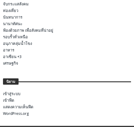
จับกระแสสังคม
ท่องเที่ยว
นันทนาการ
นานาทัศนะ
ฟ้องด้วยภาพ เพื่อสังคมที่น่าอยู่
รอบรั้วทั่วเหนือ
อนุภาคลุ่มน้ำโขง
อาหาร
อาเซียน +3
เศรษฐกิจ
นิยาม
เข้าสู่ระบบ
เข้าฟีด
แสดงความเห็นฟีด
WordPress.org