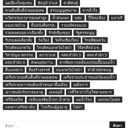
จุดเสี่ยงในชุมชน
ชัยภูมิ ป่าแส
ชาติพันธุ์
ทวงคืนพื้นที่ป่าดอยสุเทพ
ธรรมนูญสุขภาพ
ธารน้ำใจ
นวัตกรรมอาหารคุณค่าสูง
น้ำมันแพง
บสย.
ปี๋ใหม่เมือง
มลาบรี
มองแวดบ้าน
ยื่นหนังสือกกต.
รวบปลัดจอมแฉ
รวมพลคนอยากเลือกตั้ง
รักษ์เชียงของ
รัฐธรรมนูญ
รับรองผลเลือกตั้ง
วังเวียง
วัดจีนเชียงใหม่
วิกฤติฝุ่นควัน
วิกฤติหมอกควัน
วิกฤติหมอกควันไฟป่า
วิจิตรศิลป์ มช.
วิสามัญฆาตกรรม
สภากาแฟ
สสส.สำนัก 3
สสส.สำนัก 5
สสส.สำนัก 6
สังคมสุขภาวะ
สารพิษจากเหมืองแร่ปนเปื้อนแม่น้ำ
สิ้นแสงดาว
สื่อสร้างสรรค์
หมอกควันไฟป่า
หัวคิวบัตรชมพู
เครือข่ายขอคืนพื้นที่ป่าดอยสุเทพ
เครือข่ายประชาชนปกป้องแม่น้ำ
เครือข่ายเยาวชนต้นกล้าชนเผ่าพื้นเมือง
เผด็จการ
เยาวชนนักกิจกรรมลาหู่
เล่งเน่ยยี่
เวทีวิชาการไม่ใช่ค่ายทหาร
เสรีอินทนิล
เหมืองแร่ต้นน้ำกก-น้ำสาย
แม่น้ำโขง
แม่แจ่มโมเดล
แสงดาว ศรัทธามั่น
โรงเรียนผู้สูงอายุ
ไฟป่า