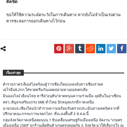
ติดขัด
ขอให้ใช้ความระมัดระวังในการเดินทาง หากยังไม่จำเป็นเร่งด่วน
ควรชะลอการออกเดินทางไว้ก่อน
เรื่องล่าสุด
ตำรวจภาค5 ดีเอสไอพร้อมผู้ว่าฯเชียงใหม่แถลงจับสาวเชียงรายด
เฮโรอีน8.2กก.ใส่ขวดครีมกันแดดปลายทางออสเตรเลีย
มินอองไลง์ เยือนไทย หารือ”อนุทิน”คาดหนุนความร่วมมือ-จุดยืนในอาเซียน
สสว. สัญจรเสริมแกร่ง SME ทั่วไทย ปักหมุดแรกที่ภาคเหนือ
นายกอบจ.เชียงใหม่นำสำรวจความพร้อมรับตรวจประเมินทางเทคนิคจากที่
ปรึกษาคณะกรรมการมรดกโลก ที่จะลงพื้นที่ 3-8 ส.ค.นี้
กลุ่มจังหวัดภาคเหนือตอนบน 1 ขับเคลื่อนเศรษฐกิจเมืองเหนือ จัดงาน “เกษตร
เมืองเหนือ 2569” ยกร้านเด็ดสินค้าเกษตรปลอดภัย 3. จังหวัด มาให้เลือกจุใจ ณ