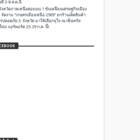
ที่ 3-8 ส.ค.นี้
มจังหวัดภาคเหนือตอนบน 1 ขับเคลื่อนเศรษฐกิจเมือง
 จัดงาน “เกษตรเมืองเหนือ 2569” ยกร้านเด็ดสินค้า
รปลอดภัย 3. จังหวัด มาให้เลือกจุใจ ณ เซ็นทรัล
ใหม่ แอร์พอร์ต 25-29 ก.ค. นี้!
CEBOOK