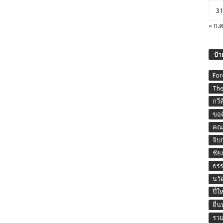
31
« ก.ค
ป้า
For
The
กวี
ขอค
คณะ
จิบ
ชัย
ธร
นวั
ปี๋ใ
ยื่
รวม