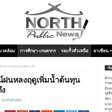
งแวดล้อม
การศึกษา-เกษตรกร
รอบรั้วทั่วเหนือ
อาเซียน 
ต้นทุนประทังช่วงแล้งที่จะมาถึง
เรื่
น์ฝนหลงฤดูเพิ่มน้ำต้นทุน
ตำรว
รายด
ึง
มินอ
จุดย
สสว.
,
รอบรั้วทั่วเหนือ
นายก
ทางเ