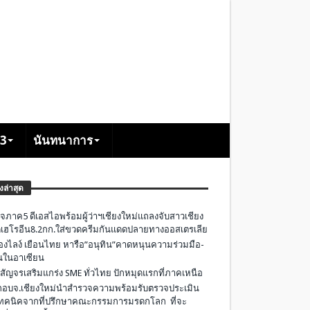
+3
นันทนาการ
องล่าสุด
จภาค5 ดีเอสไอพร้อมผู้ว่าฯเชียงใหม่แถลงจับสาวเชียง
เฮโรอีน8.2กก.ใส่ขวดครีมกันแดดปลายทางออสเตรเลีย
องไลง์ เยือนไทย หารือ”อนุทิน”คาดหนุนความร่วมมือ-
ืนในอาเซียน
 สัญจรเสริมแกร่ง SME ทั่วไทย ปักหมุดแรกที่ภาคเหนือ
อบจ.เชียงใหม่นำสำรวจความพร้อมรับตรวจประเมิน
ทคนิคจากที่ปรึกษาคณะกรรมการมรดกโลก ที่จะ