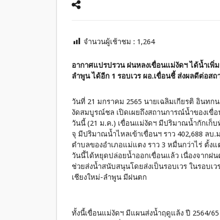
จำนวนผู้เช้าชม :
1,264
อากาศแปรปรวน ฝนหลงเขื่อนแม่งัดฯ ได้น้ำเพิ่มกว
ลำพูน ได้อีก 1 รอบเวร ผอ.เขื่อนชี้ ส่งผลดีต่อ
วันที่ 21 มกราคม 2565 นายเฉลิมเกียรติ อินทก
งัดสมบูรณ์ชล เปิดเผยถึงสถานการณ์น้ำของเขื่อ
วันนี้ (21 ม.ค.) เขื่อนแม่งัดฯ มีปริมาณน้ำกักเก
จุ มีปริมาณน้ำไหลเข้าเขื่อนฯ ราว 402,688 ลบ.ม
ตำบลของอำเภอแม่แตง ราว 3 หมื่นกว่าไร่ ตั้งแต่เ
วันนี้ได้หยุดปล่อยน้ำออกเขื่อนแล้ว เนื่องจากฝนตก
ช่วยส่งน้ำสนับสนุนโดยส่งเป็นรอบเวร ในรอบเวรที่
เชียงใหม่-ลำพูน มีฝนตก
ทั้งนี้เขื่อนแม่งัดฯ มีแผนส่งน้ำฤดูแล้ง ปี 2564/