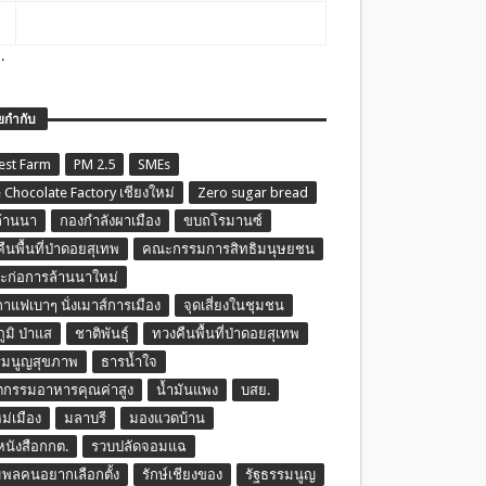
.
ยกำกับ
est Farm
PM 2.5
SMEs
 Chocolate Factory เชียงใหม่
Zero sugar bread
ล้านนา
กองกำลังผาเมือง
ขบถโรมานซ์
ืนพื้นที่ป่าดอยสุเทพ
คณะกรรมการสิทธิมนุษยชน
ก่อการล้านนาใหม่
กาแฟเบาๆ นั่งเมาส์การเมือง
จุดเสี่ยงในชุมชน
ภูมิ ป่าแส
ชาติพันธุ์
ทวงคืนพื้นที่ป่าดอยสุเทพ
รมนูญสุขภาพ
ธารน้ำใจ
ตกรรมอาหารคุณค่าสูง
น้ำมันแพง
บสย.
หม่เมือง
มลาบรี
มองแวดบ้าน
นหนังสือกกต.
รวบปลัดจอมแฉ
พลคนอยากเลือกตั้ง
รักษ์เชียงของ
รัฐธรรมนูญ