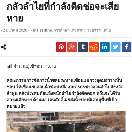
กลัวลำไยที่กำลังติดช่อจะเสีย
หาย
- 2 มีนาคม 2020
- In
Headline
,
การศึกษา-เกษตรกร
,
รอบรั้วทั่วเหนือ
จำนวนผู้เช้าชม :
1,613
คณะกรรมการจัดการน้ำชลประทานเขื่อนแม่กวงอุดมธาราเห็น
ชอบ ให้เขื่อนฯปล่อยน้ำช่วยเหลือเกษตรกรชาวสวนลำไยจังหวัด
ลำพูน หลังประสบภัยแล้งหนักลำไยกำลังติดดอก หวั่นจะได้รับ
ความเสียหาย ด้านผอ.เจนศักดิ์เผยส่งน้ำรอบพิเศษสู่พื้นที่เป้า
หมายแล้ว