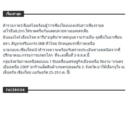
เรื่องล่าสุด
ตำรวจภาค5 ดีเอสไอพร้อมผู้ว่าฯเชียงใหม่แถลงจับสาวเชียงรายด
เฮโรอีน8.2กก.ใส่ขวดครีมกันแดดปลายทางออสเตรเลีย
มินอองไลง์ เยือนไทย หารือ”อนุทิน”คาดหนุนความร่วมมือ-จุดยืนในอาเซียน
สสว. สัญจรเสริมแกร่ง SME ทั่วไทย ปักหมุดแรกที่ภาคเหนือ
นายกอบจ.เชียงใหม่นำสำรวจความพร้อมรับตรวจประเมินทางเทคนิคจากที่
ปรึกษาคณะกรรมการมรดกโลก ที่จะลงพื้นที่ 3-8 ส.ค.นี้
กลุ่มจังหวัดภาคเหนือตอนบน 1 ขับเคลื่อนเศรษฐกิจเมืองเหนือ จัดงาน “เกษตร
เมืองเหนือ 2569” ยกร้านเด็ดสินค้าเกษตรปลอดภัย 3. จังหวัด มาให้เลือกจุใจ ณ
เซ็นทรัล เชียงใหม่ แอร์พอร์ต 25-29 ก.ค. นี้!
FACEBOOK