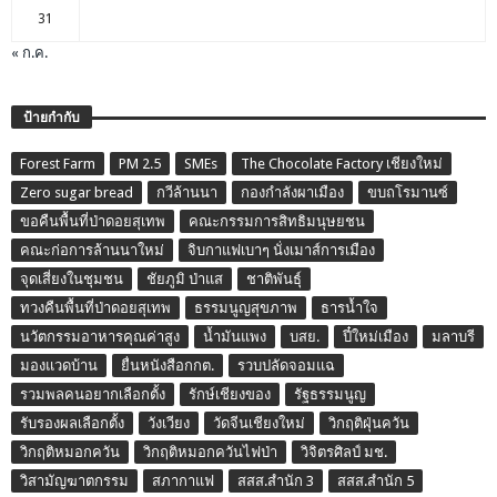
31
« ก.ค.
ป้ายกำกับ
Forest Farm
PM 2.5
SMEs
The Chocolate Factory เชียงใหม่
Zero sugar bread
กวีล้านนา
กองกำลังผาเมือง
ขบถโรมานซ์
ขอคืนพื้นที่ป่าดอยสุเทพ
คณะกรรมการสิทธิมนุษยชน
คณะก่อการล้านนาใหม่
จิบกาแฟเบาๆ นั่งเมาส์การเมือง
จุดเสี่ยงในชุมชน
ชัยภูมิ ป่าแส
ชาติพันธุ์
ทวงคืนพื้นที่ป่าดอยสุเทพ
ธรรมนูญสุขภาพ
ธารน้ำใจ
นวัตกรรมอาหารคุณค่าสูง
น้ำมันแพง
บสย.
ปี๋ใหม่เมือง
มลาบรี
มองแวดบ้าน
ยื่นหนังสือกกต.
รวบปลัดจอมแฉ
รวมพลคนอยากเลือกตั้ง
รักษ์เชียงของ
รัฐธรรมนูญ
รับรองผลเลือกตั้ง
วังเวียง
วัดจีนเชียงใหม่
วิกฤติฝุ่นควัน
วิกฤติหมอกควัน
วิกฤติหมอกควันไฟป่า
วิจิตรศิลป์ มช.
วิสามัญฆาตกรรม
สภากาแฟ
สสส.สำนัก 3
สสส.สำนัก 5