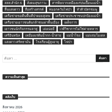
สสส.สำนัก 6
สังคมสุขภาวะ
สารพิษจากเหมืองแร่ปนเปื้อนแม่น้ำ
สิ้นแสงดาว
สื่อสร้างสรรค์
หมอกควันไฟป่า
หัวคิวบัตรชมพู
เครือข่ายขอคืนพื้นที่ป่าดอยสุเทพ
เครือข่ายประชาชนปกป้องแม่น้ำ
เครือข่ายเยาวชนต้นกล้าชนเผ่าพื้นเมือง
เผด็จการ
เยาวชนนักกิจกรรมลาหู่
เล่งเน่ยยี่
เวทีวิชาการไม่ใช่ค่ายทหาร
เสรีอินทนิล
เหมืองแร่ต้นน้ำกก-น้ำสาย
แม่น้ำโขง
แม่แจ่มโมเดล
แสงดาว ศรัทธามั่น
โรงเรียนผู้สูงอายุ
ไฟป่า
ความเห็นล่าสุด
คลังเก็บ
สิงหาคม 2026