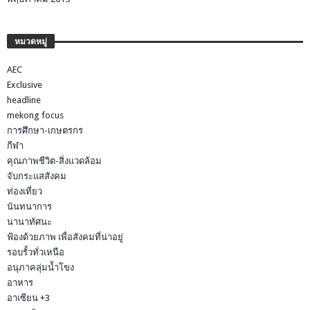
หมวดหมู่
AEC
Exclusive
headline
mekong focus
การศึกษา-เกษตรกร
กีฬา
คุณภาพชีวิต-สิ่งแวดล้อม
จับกระแสสังคม
ท่องเที่ยว
นันทนาการ
นานาทัศนะ
ฟ้องด้วยภาพ เพื่อสังคมที่น่าอยู่
รอบรั้วทั่วเหนือ
อนุภาคลุ่มน้ำโขง
อาหาร
อาเซียน +3