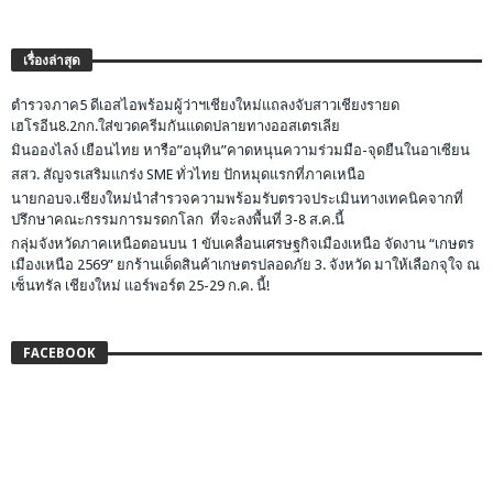
เรื่องล่าสุด
ตำรวจภาค5 ดีเอสไอพร้อมผู้ว่าฯเชียงใหม่แถลงจับสาวเชียงรายด
เฮโรอีน8.2กก.ใส่ขวดครีมกันแดดปลายทางออสเตรเลีย
มินอองไลง์ เยือนไทย หารือ”อนุทิน”คาดหนุนความร่วมมือ-จุดยืนในอาเซียน
สสว. สัญจรเสริมแกร่ง SME ทั่วไทย ปักหมุดแรกที่ภาคเหนือ
นายกอบจ.เชียงใหม่นำสำรวจความพร้อมรับตรวจประเมินทางเทคนิคจากที่
ปรึกษาคณะกรรมการมรดกโลก ที่จะลงพื้นที่ 3-8 ส.ค.นี้
กลุ่มจังหวัดภาคเหนือตอนบน 1 ขับเคลื่อนเศรษฐกิจเมืองเหนือ จัดงาน “เกษตร
เมืองเหนือ 2569” ยกร้านเด็ดสินค้าเกษตรปลอดภัย 3. จังหวัด มาให้เลือกจุใจ ณ
เซ็นทรัล เชียงใหม่ แอร์พอร์ต 25-29 ก.ค. นี้!
FACEBOOK