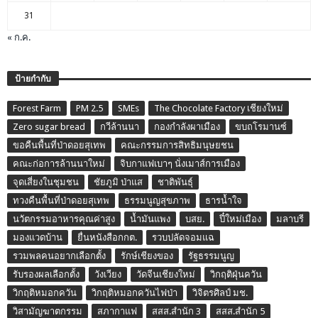
31
« ก.ค.
ป้ายกำกับ
Forest Farm
PM 2.5
SMEs
The Chocolate Factory เชียงใหม่
Zero sugar bread
กวีล้านนา
กองกำลังผาเมือง
ขบถโรมานซ์
ขอคืนพื้นที่ป่าดอยสุเทพ
คณะกรรมการสิทธิมนุษยชน
คณะก่อการล้านนาใหม่
จิบกาแฟเบาๆ นั่งเมาส์การเมือง
จุดเสี่ยงในชุมชน
ชัยภูมิ ป่าแส
ชาติพันธุ์
ทวงคืนพื้นที่ป่าดอยสุเทพ
ธรรมนูญสุขภาพ
ธารน้ำใจ
นวัตกรรมอาหารคุณค่าสูง
น้ำมันแพง
บสย.
ปี๋ใหม่เมือง
มลาบรี
มองแวดบ้าน
ยื่นหนังสือกกต.
รวบปลัดจอมแฉ
รวมพลคนอยากเลือกตั้ง
รักษ์เชียงของ
รัฐธรรมนูญ
รับรองผลเลือกตั้ง
วังเวียง
วัดจีนเชียงใหม่
วิกฤติฝุ่นควัน
วิกฤติหมอกควัน
วิกฤติหมอกควันไฟป่า
วิจิตรศิลป์ มช.
วิสามัญฆาตกรรม
สภากาแฟ
สสส.สำนัก 3
สสส.สำนัก 5