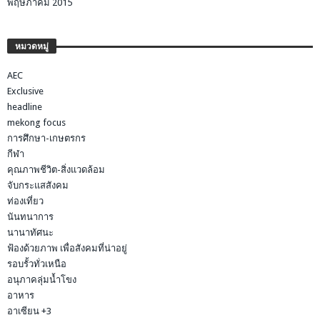
พฤษภาคม 2015
หมวดหมู่
AEC
Exclusive
headline
mekong focus
การศึกษา-เกษตรกร
กีฬา
คุณภาพชีวิต-สิ่งแวดล้อม
จับกระแสสังคม
ท่องเที่ยว
นันทนาการ
นานาทัศนะ
ฟ้องด้วยภาพ เพื่อสังคมที่น่าอยู่
รอบรั้วทั่วเหนือ
อนุภาคลุ่มน้ำโขง
อาหาร
อาเซียน +3