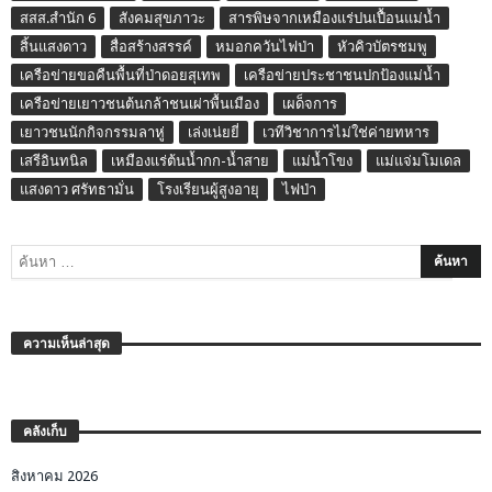
สสส.สำนัก 6
สังคมสุขภาวะ
สารพิษจากเหมืองแร่ปนเปื้อนแม่น้ำ
สิ้นแสงดาว
สื่อสร้างสรรค์
หมอกควันไฟป่า
หัวคิวบัตรชมพู
เครือข่ายขอคืนพื้นที่ป่าดอยสุเทพ
เครือข่ายประชาชนปกป้องแม่น้ำ
เครือข่ายเยาวชนต้นกล้าชนเผ่าพื้นเมือง
เผด็จการ
เยาวชนนักกิจกรรมลาหู่
เล่งเน่ยยี่
เวทีวิชาการไม่ใช่ค่ายทหาร
เสรีอินทนิล
เหมืองแร่ต้นน้ำกก-น้ำสาย
แม่น้ำโขง
แม่แจ่มโมเดล
แสงดาว ศรัทธามั่น
โรงเรียนผู้สูงอายุ
ไฟป่า
ความเห็นล่าสุด
คลังเก็บ
สิงหาคม 2026