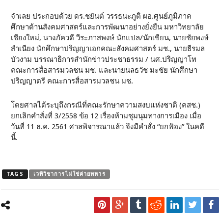
จำเลย ประกอบด้วย ดร.ชยันต์ วรรธนะภูติ ผอ.ศูนย์ภูมิภาค
ศึกษาด้านสังคมศาสตร์และการพัฒนาอย่างยั่งยืน มหาวิทยาลัย
เชียงใหม่, นางภัควดี วีระภาสพงษ์ นักแปล/นักเขียน, นายชัยพงษ์
สำเนียง นักศึกษาปริญญาเอกคณะสังคมศาสตร์ มช., นายธีรมล
บัวงาม บรรณาธิการสำนักข่าวประชาธรรม / นศ.ปริญญาโท
คณะการสื่อสารมวลชน มช. และนายนลธวัช มะชัย นักศึกษา
ปริญญาตรี คณะการสื่อสารมวลชน มช.
โดยศาลได้ระบุถึงกรณีที่คณะรักษาความสงบแห่งชาติ (คสช.)
ยกเลิกคำสั่งที่ 3/2558 ข้อ 12 เรื่องห้ามชุมนุมทางการเมือง เมื่อ
วันที่ 11 ธ.ค. 2561 ศาลพิจารณาแล้ว จึงมีคำสั่ง “ยกฟ้อง” ในคดี
นี้.
TAGS
เวทีวิชาการไม่ใช่ค่ายทหาร