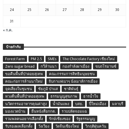
24
25
26
27
28
29
30
31
« ก.ค.
ป้ายกำกับ
Forest Farm
PM 2.5
SMEs
The Chocolate Factory เชียงใหม่
Zero sugar bread
กวีล้านนา
กองกำลังผาเมือง
ขบถโรมานซ์
ขอคืนพื้นที่ป่าดอยสุเทพ
คณะกรรมการสิทธิมนุษยชน
คณะก่อการล้านนาใหม่
จิบกาแฟเบาๆ นั่งเมาส์การเมือง
จุดเสี่ยงในชุมชน
ชัยภูมิ ป่าแส
ชาติพันธุ์
ทวงคืนพื้นที่ป่าดอยสุเทพ
ธรรมนูญสุขภาพ
ธารน้ำใจ
นวัตกรรมอาหารคุณค่าสูง
น้ำมันแพง
บสย.
ปี๋ใหม่เมือง
มลาบรี
มองแวดบ้าน
ยื่นหนังสือกกต.
รวบปลัดจอมแฉ
รวมพลคนอยากเลือกตั้ง
รักษ์เชียงของ
รัฐธรรมนูญ
รับรองผลเลือกตั้ง
วังเวียง
วัดจีนเชียงใหม่
วิกฤติฝุ่นควัน