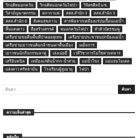
วิกฤติหมอกควัน
วิกฤติหมอกควันไฟป่า
วิจิตรศิลป์ มช.
วิสามัญฆาตกรรม
สภากาแฟ
สสส.สำนัก 3
สสส.สำนัก 5
สสส.สำนัก 6
สังคมสุขภาวะ
สารพิษจากเหมืองแร่ปนเปื้อนแม่น้ำ
สิ้นแสงดาว
สื่อสร้างสรรค์
หมอกควันไฟป่า
หัวคิวบัตรชมพู
เครือข่ายขอคืนพื้นที่ป่าดอยสุเทพ
เครือข่ายประชาชนปกป้องแม่น้ำ
เครือข่ายเยาวชนต้นกล้าชนเผ่าพื้นเมือง
เผด็จการ
เยาวชนนักกิจกรรมลาหู่
เล่งเน่ยยี่
เวทีวิชาการไม่ใช่ค่ายทหาร
เสรีอินทนิล
เหมืองแร่ต้นน้ำกก-น้ำสาย
แม่น้ำโขง
แม่แจ่มโมเดล
แสงดาว ศรัทธามั่น
โรงเรียนผู้สูงอายุ
ไฟป่า
ความเห็นล่าสุด
คลังเก็บ