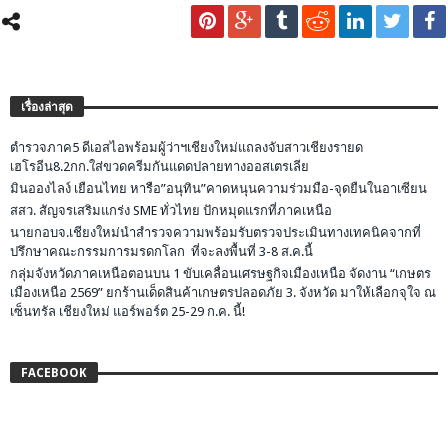
เรื่องล่าสุด
ตำรวจภาค5 ดีเอสไอพร้อมผู้ว่าฯเชียงใหม่แถลงจับสาวเชียงรายด
เฮโรอีน8.2กก.ใส่ขวดครีมกันแดดปลายทางออสเตรเลีย
มินอองไลง์ เยือนไทย หารือ”อนุทิน”คาดหนุนความร่วมมือ-จุดยืนในอาเซียน
สสว. สัญจรเสริมแกร่ง SME ทั่วไทย ปักหมุดแรกที่ภาคเหนือ
นายกอบจ.เชียงใหม่นำสำรวจความพร้อมรับตรวจประเมินทางเทคนิคจากที่
ปรึกษาคณะกรรมการมรดกโลก ที่จะลงพื้นที่ 3-8 ส.ค.นี้
กลุ่มจังหวัดภาคเหนือตอนบน 1 ขับเคลื่อนเศรษฐกิจเมืองเหนือ จัดงาน “เกษตร
เมืองเหนือ 2569” ยกร้านเด็ดสินค้าเกษตรปลอดภัย 3. จังหวัด มาให้เลือกจุใจ ณ
เซ็นทรัล เชียงใหม่ แอร์พอร์ต 25-29 ก.ค. นี้!
FACEBOOK