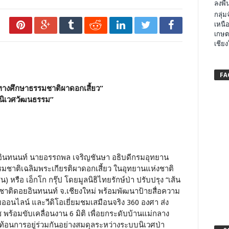
ลงพื้น
กลุ่
เหนือ
เกษต
เชียง
FA
ส้นทางศึกษาธรรมชาติผาดอกเสี้ยว”
“นิเวศวัฒนธรรม”
ดอยอินทนนท์ นายอรรถพล เจริญชันษา อธิบดีกรมอุทยาน
รรมชาติเฉลิมพระเกียรติผาดอกเสี้ยว ในอุทยานแห่งชาติ
 หรือ เอ็กโก กรุ๊ป โดยมูลนิธิไทยรักษ์ป่า ปรับปรุง “เส้น
าติดอยอินทนนท์ จ.เชียงใหม่ พร้อมพัฒนาป้ายสื่อความ
นไลน์ และวีดิโอเยี่ยมชมเสมือนจริง 360 องศา ส่ง
 พร้อมขับเคลื่อนงาน 6 มิติ เพื่อยกระดับบ้านแม่กลาง
ท้อนการอยู่ร่วมกันอย่างสมดุลระหว่างระบบนิเวศป่า