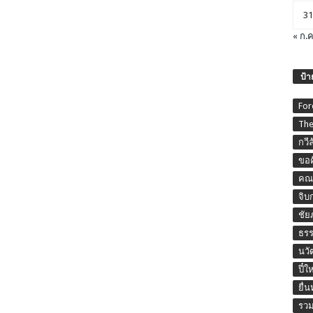
31
« ก.ค
ป้า
For
The
กวี
ขอค
คณะ
จิบ
ชัย
ธร
นวั
ปี๋ใ
ยื่
รวม