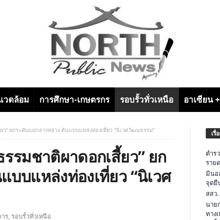
งแวดล้อม
การศึกษา-เกษตรกร
รอบรั้วทั่วเหนือ
อาเซียน 
้ยว” ยกระดับแม่กลางหลวง ต้นแบบแหล่งท่องเที่ยว “นิเวศวัฒนธรรม”
เรื่
ธรรมชาติผาดอกเสี้ยว” ยก
ตำรว
รายด
แบบแหล่งท่องเที่ยว “นิเวศ
มินอ
จุดย
สสว.
นายก
ทางเ
การ
,
รอบรั้วทั่วเหนือ