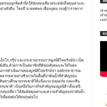
สถิ
นปลูกจิตสำนึกให้นักท่องเที่ยวตระหนักถึงคุณค่าและ
างยั่งยืน โดยมี นายทศพล เผื่อนอุดม รองผู้ว่าราชการ
เข้าช
เข้าช
Last
NO
เอ็กโก กรุ๊ป และประธานกรรมการมูลนิธิไทยรักษ์ป่า เปิด
ยั่งยืน ด้วยการเป็นสมาชิกที่ดีของสังคมและใส่ใจต่อ
ุนการดำเนินงานของมูลนิธิไทยรักษ์ป่า องค์กรสาธารณ
มหลากหลายทางชีวภาพในพื้นที่ป่าต้นน้ำที่สำคัญของ
งเส้นทางศึกษาธรรมชาติให้แข็งแรง ปลอดภัย กลมกลืน
ธรรมชาติ” เป็นหนึ่งในภารกิจสำคัญของมูลนิธิฯ ตั้งแต่ปี
กท่องเที่ยว ได้สัมผัสคุณค่าและความสำคัญของป่าต้นน้ำ
ื่อส่งต่อให้คนรุ่นต่อไป