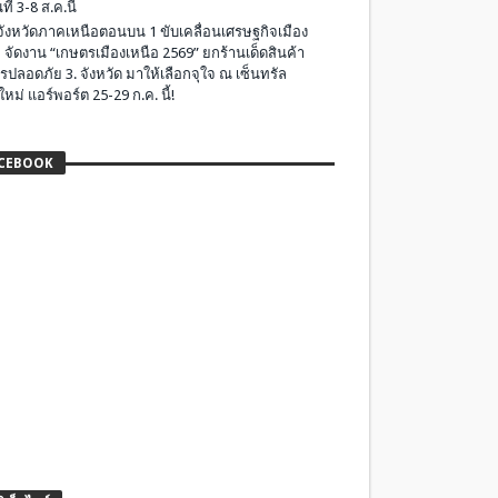
ที่ 3-8 ส.ค.นี้
มจังหวัดภาคเหนือตอนบน 1 ขับเคลื่อนเศรษฐกิจเมือง
 จัดงาน “เกษตรเมืองเหนือ 2569” ยกร้านเด็ดสินค้า
รปลอดภัย 3. จังหวัด มาให้เลือกจุใจ ณ เซ็นทรัล
ใหม่ แอร์พอร์ต 25-29 ก.ค. นี้!
CEBOOK