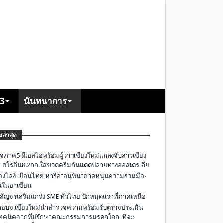
+3
นันทนาการ
องล่าสุด
จภาค5 ดีเอสไอพร้อมผู้ว่าฯเชียงใหม่แถลงจับสาวเชียง
เฮโรอีน8.2กก.ใส่ขวดครีมกันแดดปลายทางออสเตรเลีย
องไลง์ เยือนไทย หารือ”อนุทิน”คาดหนุนความร่วมมือ-
ืนในอาเซียน
 สัญจรเสริมแกร่ง SME ทั่วไทย ปักหมุดแรกที่ภาคเหนือ
อบจ.เชียงใหม่นำสำรวจความพร้อมรับตรวจประเมิน
ทคนิคจากที่ปรึกษาคณะกรรมการมรดกโลก ที่จะ