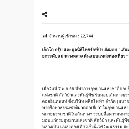
จำนวนผู้เช้าชม :
22,744
เอ็กโก กรุ๊ป และมูลนิธิไทยรักษ์ป่า ส่งมอบ “เ
ยกระดับแม่กลางหลวง ต้นแบบแหล่งท่องเที่ยว 
เมื่อวันที่ 7 พ.ย.66 ที่ทำการอุทยานแห่งชาติ
แห่งชาติ สัตว์ป่าและพันธุ์พืช รับมอบเส้นทางธ
ดอยอินทนนท์ ซึ่งบริษัท ผลิตไฟฟ้า จำกัด (มหาชน)
ทางศึกษาธรรมชาติผาดอกเสี้ยว” ในอุทยานแห่งช
หมายธรรมชาติในเส้นทางฯ ระบบสื่อความหมายออ
มอบแก่กรมอุทยานแห่งชาติ สัตว์ป่า และพันธุ์พืช
หลวงเป็น แหล่งท่องเที่ยวเชิงนิเวศวัฒนธรรม สะ