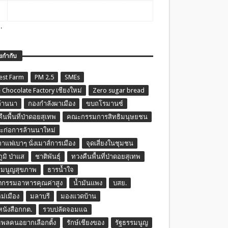
.
ยกำกับ
est Farm
PM 2.5
SMEs
 Chocolate Factory เชียงใหม่
Zero sugar bread
ล้านนา
กองกำลังผาเมือง
ขบถโรมานซ์
ืนพื้นที่ป่าดอยสุเทพ
คณะกรรมการสิทธิมนุษยชน
ก่อการล้านนาใหม่
กาแฟเบาๆ นั่งเมาส์การเมือง
จุดเสี่ยงในชุมชน
ภูมิ ป่าแส
ชาติพันธุ์
ทวงคืนพื้นที่ป่าดอยสุเทพ
รมนูญสุขภาพ
ธารน้ำใจ
ตกรรมอาหารคุณค่าสูง
น้ำมันแพง
บสย.
หม่เมือง
มลาบรี
มองแวดบ้าน
นหนังสือกกต.
รวบปลัดจอมแฉ
พลคนอยากเลือกตั้ง
รักษ์เชียงของ
รัฐธรรมนูญ