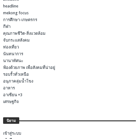
headline
mekong focus
การศึกษา-เกษตรกร
กีฬา
คุณภาพชีวิต-สิ่งแวดล้อม
จับกระแสสังคม
ท่องเที่ยว
นันทนาการ
นานาทัศนะ
ฟ้องด้วยภาพ เพื่อสังคมที่น่าอยู่
รอบรั้วทั่วเหนือ
อนุภาคลุ่มน้ำโขง
อาหาร
อาเซียน +3
เศรษฐกิจ
นิยาม
เข้าสู่ระบบ