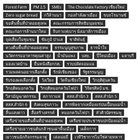
Forest Farm
PM 2.5
SMEs
The Chocolate Factory เชียงใหม่
Zero sugar bread
กวีล้านนา
กองกำลังผาเมือง
ขบถโรมานซ์
ขอคืนพื้นที่ป่าดอยสุเทพ
คณะกรรมการสิทธิมนุษยชน
คณะก่อการล้านนาใหม่
จิบกาแฟเบาๆ นั่งเมาส์การเมือง
จุดเสี่ยงในชุมชน
ชัยภูมิ ป่าแส
ชาติพันธุ์
ทวงคืนพื้นที่ป่าดอยสุเทพ
ธรรมนูญสุขภาพ
ธารน้ำใจ
นวัตกรรมอาหารคุณค่าสูง
น้ำมันแพง
บสย.
ปี๋ใหม่เมือง
มลาบรี
มองแวดบ้าน
ยื่นหนังสือกกต.
รวบปลัดจอมแฉ
รวมพลคนอยากเลือกตั้ง
รักษ์เชียงของ
รัฐธรรมนูญ
รับรองผลเลือกตั้ง
วังเวียง
วัดจีนเชียงใหม่
วิกฤติฝุ่นควัน
วิกฤติหมอกควัน
วิกฤติหมอกควันไฟป่า
วิจิตรศิลป์ มช.
วิสามัญฆาตกรรม
สภากาแฟ
สสส.สำนัก 3
สสส.สำนัก 5
สสส.สำนัก 6
สังคมสุขภาวะ
สารพิษจากเหมืองแร่ปนเปื้อนแม่น้ำ
สิ้นแสงดาว
สื่อสร้างสรรค์
หมอกควันไฟป่า
หัวคิวบัตรชมพู
เครือข่ายขอคืนพื้นที่ป่าดอยสุเทพ
เครือข่ายประชาชนปกป้องแม่น้ำ
เครือข่ายเยาวชนต้นกล้าชนเผ่าพื้นเมือง
เผด็จการ
เยาวชนนักกิจกรรมลาหู่
เล่งเน่ยยี่
เวทีวิชาการไม่ใช่ค่ายทหาร