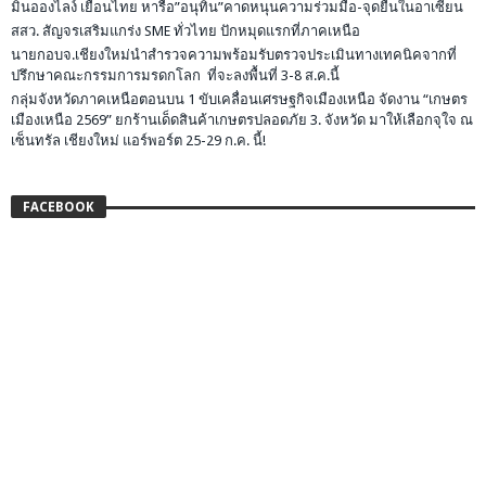
มินอองไลง์ เยือนไทย หารือ”อนุทิน”คาดหนุนความร่วมมือ-จุดยืนในอาเซียน
สสว. สัญจรเสริมแกร่ง SME ทั่วไทย ปักหมุดแรกที่ภาคเหนือ
นายกอบจ.เชียงใหม่นำสำรวจความพร้อมรับตรวจประเมินทางเทคนิคจากที่
ปรึกษาคณะกรรมการมรดกโลก ที่จะลงพื้นที่ 3-8 ส.ค.นี้
กลุ่มจังหวัดภาคเหนือตอนบน 1 ขับเคลื่อนเศรษฐกิจเมืองเหนือ จัดงาน “เกษตร
เมืองเหนือ 2569” ยกร้านเด็ดสินค้าเกษตรปลอดภัย 3. จังหวัด มาให้เลือกจุใจ ณ
เซ็นทรัล เชียงใหม่ แอร์พอร์ต 25-29 ก.ค. นี้!
FACEBOOK