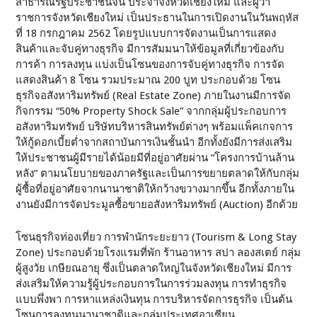
สาธารณรัฐประชาชนจีน ประจำจังหวัดเชียงใหม่ และผู้ว่า
ราชการจังหวัดเชียงใหม่ เป็นประธานในการเปิดงานในวันพฤหัส
ที่ 18 กรกฎาคม 2562 โดยรูปแบบการจัดงานเป็นการแสดง
สินค้าและจับคู่ทางธุรกิจ มีการสัมมนาให้ข้อมูลที่เกี่ยวข้องกับ
การค้า การลงทุน แบ่งเป็นโซนของการจับคู่ทางธุรกิจ การจัด
แสดงสินค้า 8 โซน รวมประมาณ 200 บูท ประกอบด้วย โซน
ธุรกิจอสังหาริมทรัพย์ (Real Estate Zone) ภายในงานมีการจัด
กิจกรรม “50% Property Shock Sale” จากกลุ่มผู้ประกอบการ
อสังหาริมทรัพย์ บริษัทบริหารสินทรัพย์ต่างๆ พร้อมแพ็คเกจการ
ให้กู้ดอกเบี้ยต่ำจากสถาบันการเงินชั้นนำ อีกทั้งยังมีการส่งเสริม
ให้ประชาชนผู้มีรายได้น้อยมีที่อยู่อาศัยผ่าน “โครงการบ้านล้าน
หลัง” ตามนโยบายของภาครัฐและเป็นการขยายตลาดให้กับกลุ่ม
ผู้ซื้อที่อยู่อาศัยจากนานาชาติให้กว้างขวางมากขึ้น อีกทั้งภายใน
งานยังมีการจัดประมูลซื้อขายอสังหาริมทรัพย์ (Auction) อีกด้วย
โซนธุรกิจท่องเที่ยว การพำนักระยะยาว (Tourism & Long Stay
Zone) ประกอบด้วยโรงแรมที่พัก ร้านอาหาร สปา ลองสเตย์ กลุ่ม
ผู้สูงวัย เกษียณอายุ ซึ่งเป็นตลาดใหญ่ในจังหวัดเชียงใหม่ มีการ
ส่งเสริมให้ความรู้ผู้ประกอบการในการร่วมลงทุน การทำธุรกิจ
แบบพึ่งพา การหาแหล่งเงินทุน การบริหารจัดการธุรกิจ เป็นต้น
โซนการลงทุนนานาชาติและกลุ่มประเทศอาเซียน