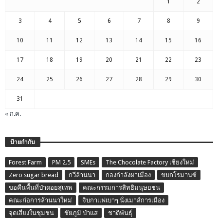
1
2
3
4
5
6
7
8
9
10
11
12
13
14
15
16
17
18
19
20
21
22
23
24
25
26
27
28
29
30
31
« ก.ค.
ป้ายกำกับ
Forest Farm
PM 2.5
SMEs
The Chocolate Factory เชียงใหม่
Zero sugar bread
กวีล้านนา
กองกำลังผาเมือง
ขบถโรมานซ์
ขอคืนพื้นที่ป่าดอยสุเทพ
คณะกรรมการสิทธิมนุษยชน
คณะก่อการล้านนาใหม่
จิบกาแฟเบาๆ นั่งเมาส์การเมือง
จุดเสี่ยงในชุมชน
ชัยภูมิ ป่าแส
ชาติพันธุ์