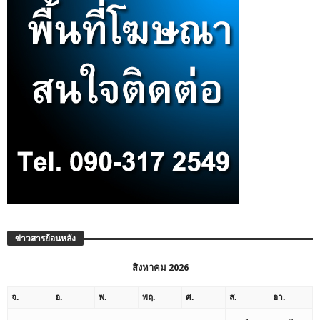
ข่าวสารย้อนหลัง
สิงหาคม 2026
จ.
อ.
พ.
พฤ.
ศ.
ส.
อา.