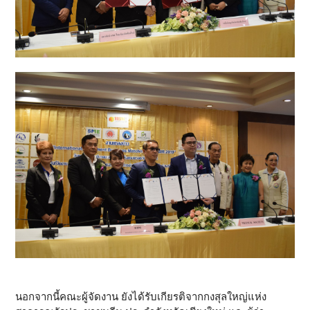
นอกจากนี้คณะผู้จัดงาน ยังได้รับเกียรติจากกงสุลใหญ่แห่ง