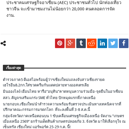
ประชาคมเศรษฐกิจอาเซียน (AEC) ประชาชนทั่วไป นักท่องเที่ยว
ชาวจีน จะเข้ามาชมงานไม่น้อยกว่า 20,000 คนตลอดการจัด
งาน.
เรื่องล่าสุด
ตำรวจภาค5 ดีเอสไอพร้อมผู้ว่าฯเชียงใหม่แถลงจับสาวเชียงรายด
เฮโรอีน8.2กก.ใส่ขวดครีมกันแดดปลายทางออสเตรเลีย
มินอองไลง์ เยือนไทย หารือ”อนุทิน”คาดหนุนความร่วมมือ-จุดยืนในอาเซียน
สสว. สัญจรเสริมแกร่ง SME ทั่วไทย ปักหมุดแรกที่ภาคเหนือ
นายกอบจ.เชียงใหม่นำสำรวจความพร้อมรับตรวจประเมินทางเทคนิคจากที่
ปรึกษาคณะกรรมการมรดกโลก ที่จะลงพื้นที่ 3-8 ส.ค.นี้
กลุ่มจังหวัดภาคเหนือตอนบน 1 ขับเคลื่อนเศรษฐกิจเมืองเหนือ จัดงาน “เกษตร
เมืองเหนือ 2569” ยกร้านเด็ดสินค้าเกษตรปลอดภัย 3. จังหวัด มาให้เลือกจุใจ ณ
เซ็นทรัล เชียงใหม่ แอร์พอร์ต 25-29 ก.ค. นี้!