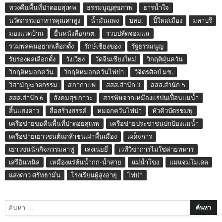
ทวงคืนพื้นที่ป่าดอยสุเทพ
ธรรมนูญสุขภาพ
ธารน้ำใจ
นวัตกรรมอาหารคุณค่าสูง
น้ำมันแพง
บสย.
ปี๋ใหม่เมือง
มลาบรี
มองแวดบ้าน
ยื่นหนังสือกกต.
รวบปลัดจอมแฉ
รวมพลคนอยากเลือกตั้ง
รักษ์เชียงของ
รัฐธรรมนูญ
รับรองผลเลือกตั้ง
วังเวียง
วัดจีนเชียงใหม่
วิกฤติฝุ่นควัน
วิกฤติหมอกควัน
วิกฤติหมอกควันไฟป่า
วิจิตรศิลป์ มช.
วิสามัญฆาตกรรม
สภากาแฟ
สสส.สำนัก 3
สสส.สำนัก 5
สสส.สำนัก 6
สังคมสุขภาวะ
สารพิษจากเหมืองแร่ปนเปื้อนแม่น้ำ
สิ้นแสงดาว
สื่อสร้างสรรค์
หมอกควันไฟป่า
หัวคิวบัตรชมพู
เครือข่ายขอคืนพื้นที่ป่าดอยสุเทพ
เครือข่ายประชาชนปกป้องแม่น้ำ
เครือข่ายเยาวชนต้นกล้าชนเผ่าพื้นเมือง
เผด็จการ
เยาวชนนักกิจกรรมลาหู่
เล่งเน่ยยี่
เวทีวิชาการไม่ใช่ค่ายทหาร
เสรีอินทนิล
เหมืองแร่ต้นน้ำกก-น้ำสาย
แม่น้ำโขง
แม่แจ่มโมเดล
แสงดาว ศรัทธามั่น
โรงเรียนผู้สูงอายุ
ไฟป่า