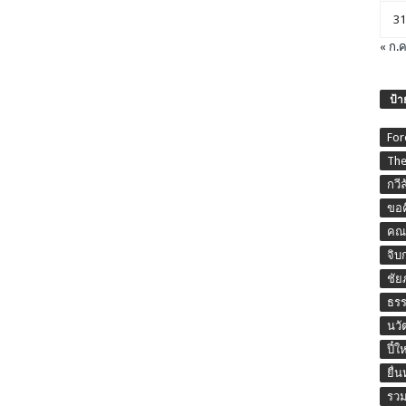
31
« ก.ค
ป้า
For
The
กวี
ขอค
คณะ
จิบ
ชัย
ธร
นวั
ปี๋ใ
ยื่
รวม