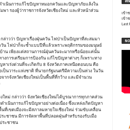
สถิ
ือการดำเนินการแก้ไขปัญหาหมอกควันและปัญหาภัยแล้งใน
อัมพา รองผู้ว่าราชการจังหวัดเชียงใหม่ และหัวหน้าส่วน
เข้าช
เข้าช
Last
่าวว่า ปัญหาเรื่องฝุ่นควัน ไฟป่าเป็นปัญหาที่สะสมมา
NO
ควัน ไฟป่าก็จะซ้ำแบบปีที่แล้วเพราะพฤติกรรมของมนุษย์
นบ้าน เพียงแต่สถานการณ์ฝุ่นควันจะมากหรือน้อยแค่นั้น
วทางการเตรียมการป้องกัน แก้ไขปัญหาต่างๆ ก็เพราะทาง
ญหาเร่งด่วนที่จะเกิดกับ 8 จังหวัดภาคเหนือตอนบน คือ
้ถือเป็นวาระแห่งชาติ ที่นายกรัฐมนตรีมีความเป็นห่วง ในวัน
่องจากจังหวัดเชียงใหม่เป็นพื้นที่ที่กว้าง และมีจำนวน
ง
ียงใหม่ กล่าวว่า จังหวัดเชียงใหม่ได้บูรณาการทุกภาคส่วน
เนินการแก้ไขปัญหาอย่างต่อเนื่อง ซึ่งแหล่งเกิดปัญหา
บในพื้นที่เขตเมืองจะมีสภาลมหายใจเชียงใหม่ ร่วมขับเคลื่อน
ระชาชน มีการจัดหาพื้นที่ปลอดฝุ่นสำหรับรองรับเมื่อ
าพประชาชน