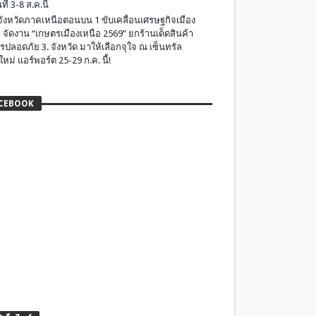
ที่ 3-8 ส.ค.นี้
มจังหวัดภาคเหนือตอนบน 1 ขับเคลื่อนเศรษฐกิจเมือง
 จัดงาน “เกษตรเมืองเหนือ 2569” ยกร้านเด็ดสินค้า
รปลอดภัย 3. จังหวัด มาให้เลือกจุใจ ณ เซ็นทรัล
ใหม่ แอร์พอร์ต 25-29 ก.ค. นี้!
CEBOOK