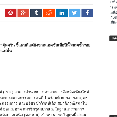
ลงพื้น
กลุ่
เหนือ
เกษต
เชียง
FA
ุ่นควัน ชี้แผนดีแต่ยังขาดแอคชั่นเชื่อปีนี้วิกฤตซ้ำรอย
แค่นั้น
ียงใหม่ (POC) อาคารอำนวยการ ศาลากลางจังหวัดเชียงใหม่
ะรองประธานกรรมการคนที่ 1 พร้อมด้วย พ.ต.อ.ยงยุทธ
กรรมการ,นายปรีชา บัววิรัตน์เลิศ สมาชิกวุฒิสภาใน
์ อ่อนสะอาด สมาชิกวุฒิสภาและในฐานะกรรมการ
หวัดภาคเหนือ (ตอนบน) เข้าพบ นายเจริญฤทธิ์ สงวน