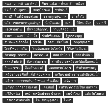
คณะก่อการล้านนาใหม่
จิบกาแฟเบาๆ นั่งเมาส์การเมือง
จุดเสี่ยงในชุมชน
ชัยภูมิ ป่าแส
ชาติพันธุ์
ทวงคืนพื้นที่ป่าดอยสุเทพ
ธรรมนูญสุขภาพ
ธารน้ำใจ
นวัตกรรมอาหารคุณค่าสูง
น้ำมันแพง
บสย.
ปี๋ใหม่เมือง
มลาบรี
มองแวดบ้าน
ยื่นหนังสือกกต.
รวบปลัดจอมแฉ
รวมพลคนอยากเลือกตั้ง
รักษ์เชียงของ
รัฐธรรมนูญ
รับรองผลเลือกตั้ง
วังเวียง
วัดจีนเชียงใหม่
วิกฤติฝุ่นควัน
วิกฤติหมอกควัน
วิกฤติหมอกควันไฟป่า
วิจิตรศิลป์ มช.
วิสามัญฆาตกรรม
สภากาแฟ
สสส.สำนัก 3
สสส.สำนัก 5
สสส.สำนัก 6
สังคมสุขภาวะ
สารพิษจากเหมืองแร่ปนเปื้อนแม่น้ำ
สิ้นแสงดาว
สื่อสร้างสรรค์
หมอกควันไฟป่า
หัวคิวบัตรชมพู
เครือข่ายขอคืนพื้นที่ป่าดอยสุเทพ
เครือข่ายประชาชนปกป้องแม่น้ำ
เครือข่ายเยาวชนต้นกล้าชนเผ่าพื้นเมือง
เผด็จการ
เยาวชนนักกิจกรรมลาหู่
เล่งเน่ยยี่
เวทีวิชาการไม่ใช่ค่ายทหาร
เสรีอินทนิล
เหมืองแร่ต้นน้ำกก-น้ำสาย
แม่น้ำโขง
แม่แจ่มโมเดล
แสงดาว ศรัทธามั่น
โรงเรียนผู้สูงอายุ
ไฟป่า