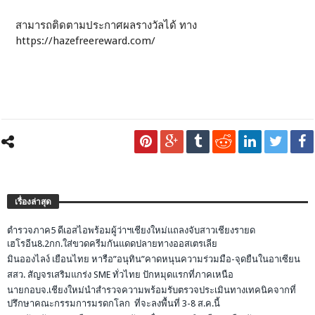
สามารถติดตามประกาศผลรางวัลได้ ทาง
https://hazefreereward.com/
เรื่องล่าสุด
ตำรวจภาค5 ดีเอสไอพร้อมผู้ว่าฯเชียงใหม่แถลงจับสาวเชียงรายด
เฮโรอีน8.2กก.ใส่ขวดครีมกันแดดปลายทางออสเตรเลีย
มินอองไลง์ เยือนไทย หารือ”อนุทิน”คาดหนุนความร่วมมือ-จุดยืนในอาเซียน
สสว. สัญจรเสริมแกร่ง SME ทั่วไทย ปักหมุดแรกที่ภาคเหนือ
นายกอบจ.เชียงใหม่นำสำรวจความพร้อมรับตรวจประเมินทางเทคนิคจากที่
ปรึกษาคณะกรรมการมรดกโลก ที่จะลงพื้นที่ 3-8 ส.ค.นี้