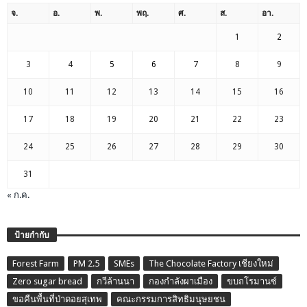
จ.
อ.
พ.
พฤ.
ศ.
ส.
อา.
1
2
3
4
5
6
7
8
9
10
11
12
13
14
15
16
17
18
19
20
21
22
23
24
25
26
27
28
29
30
31
« ก.ค.
ป้ายกำกับ
Forest Farm
PM 2.5
SMEs
The Chocolate Factory เชียงใหม่
Zero sugar bread
กวีล้านนา
กองกำลังผาเมือง
ขบถโรมานซ์
ขอคืนพื้นที่ป่าดอยสุเทพ
คณะกรรมการสิทธิมนุษยชน