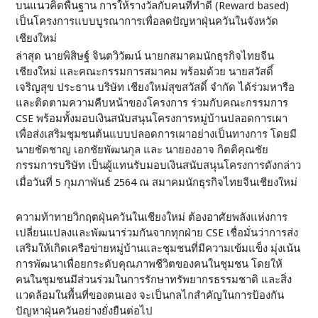
บนแนวคิดพื้นฐาน การให้รางวัลกับคนที่ทำดี (Reward based)
เป็นโครงการแบบบูรณาการเพื่อลดปัญหาฝุ่นควันในจังหวัด
เชียงใหม่
ล่าสุด นายพิสิษฐ์ จินตวิวัฒน์ นายกสมาคมนักธุรกิจไทยจีน
เชียงใหม่ และคณะกรรมการสมาคม พร้อมด้วย นายสวัสดิ์
เจริญสุข ประธาน บริษัท เชียงใหม่สุขสวัสดิ์ จำกัด ได้ร่วมหารือ
และติดตามความคืบหน้าของโครงการ ร่วมกับคณะกรรมการ
CSE พร้อมทั้งมอบเงินสนับสนุนโครงการหมู่บ้านปลอดการเผา
เพื่อส่งเสริมชุมชนต้นแบบปลอดการเผาอย่างเป็นทางการ โดยมี
นายชัดชาญ เอกชัยพัฒนกุล และ นายองอาจ กิตติคุณชัย
กรรมการบริษัท เป็นผู้แทนรับมอบเงินสนับสนุนโครงการดังกล่าว
เมื่อวันที่ 5 กุมภาพันธ์ 2564 ณ สมาคมนักธุรกิจไทยจีนเชียงใหม่
ความท้าทายวิกฤตฝุ่นควันในเชียงใหม่ ต้องอาศัยพลังแห่งการ
เปลี่ยนแปลงและพัฒนาร่วมกันจากทุกฝ่าย CSE เชื่อมั่นว่าการส่ง
เสริมให้เกิดเครือข่ายหมู่บ้านและชุมชนที่มีความเข้มแข็ง มุ่งเน้น
การพัฒนาเพื่อยกระดับคุณภาพชีวิตของคนในชุมชน โดยให้
คนในชุมชนมีส่วนร่วมในการรักษาทรัพยากรธรรมชาติ และสิ่ง
แวดล้อมในพื้นที่ของตนเอง จะเป็นกลไกสำคัญในการป้องกัน
ปัญหาฝุ่นควันอย่างยั่งยืนต่อไป